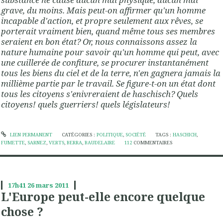
grave, du moins. Mais peut-on affirmer qu'un homme
incapable d'action, et propre seulement aux rêves, se
porterait vraiment bien, quand même tous ses membres
seraient en bon état? Or, nous connaissons assez la
nature humaine pour savoir qu'un homme qui peut, avec
une cuillerée de confiture, se procurer instantanément
tous les biens du ciel et de la terre, n'en gagnera jamais la
millième partie par le travail. Se figure-t-on un état dont
tous les citoyens s'enivreraient de haschisch? Quels
citoyens! quels guerriers! quels législateurs!
LIEN PERMANENT
CATÉGORIES :
POLITIQUE
,
SOCIÉTÉ
TAGS :
HASCHICH
,
FUMETTE
,
SARNEZ
,
VERTS
,
BERRA
,
BAUDELAIRE
112
COMMENTAIRES
17h41
26
mars 2011
L'Europe peut-elle encore quelque
chose ?