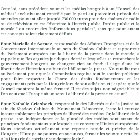
Cette loi, sans précédent, soumet les médias hongrois à un "Conseil des
médias" exclusivement contrôlé par le parti au pouvoir et prévoit des
amendes pouvant aller jusqu’à 730.000 euros pour des chaînes de radio
ou de télévision en cas "d’atteinte à l’intérêt public, l’ordre public et la
morale " ou encore des "informations partiales", sans que pour autant
ces concepts soient clairement définis.
Pour Marielle de Sarnez
, responsable des Affaires Étrangères et de la
Gouvernance Internationale au sein du Shadow Cabinet et rapporteur
du Parlement européen sur la liberté de la presse dans le monde, a
rappelé que "les arguties juridiques derrière lesquelles se retranchent le
gouvernement hongrois ne changent rien au fond: il s'agit d'une loi
liberticide et l'intention est bien de bâillonner la presse. Nous militerons
au Parlement pour que la Commission reçoive tout le soutien politique
pour faire respecter la Charte des droits fondamentaux et les
engagements pris par la Hongrie lors de son adhésion et j'espère que le
Conseil montrera la même fermeté. Il est des sujets non négociables si
l'on veut que l'Europe ait un sens. La liberté de la presse en est un".
Pour Nathalie Griesbeck
, responsable des Libertés et de la Justice au
sein du Shadow Cabinet du Mouvement Démocrate, "cette loi entrave
incontestablement les principes de liberté des médias. Or, la liberté de la
presse, son indépendance et la pluralité des médias sont autant de
principes fondamentaux sur lesquels est construite l'Union européenne.
Nous attendons actuellement une réponse rapide et précise de la
Hongrie ; l'Europe ne pourra, en aucun cas, fermer les yeux sur cette loi.
A la Hongrie de corriger rapidement le tir !".