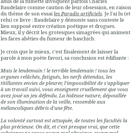
amis de la fumette invoquent parfois Charles
Baudelaire comme caution de leur obsession, en raison
du thème de son essai
les Paradis artificiels
. Je l'ai lu (et
relu) ce livre : Baudelaire y démonte sans conteste le
lien supposé entre création poétique et drogues.
Mieux, il y décrit les grotesques simagrées qui animent
les faces abêties du fumeur de haschich.
Je crois que le mieux, c'est finalement de laisser la
parole à mon poète favori, sa conclusion est édifiante :
Mais le lendemain ! le terrible lendemain ! tous les
organes relâchés, fatigués, les nerfs détendus, les
titillantes envies de pleurer, l'impossibilité de s'appliquer
à un travail suivi, vous enseignent cruellement que vous
avez joué un jeu défendu. La hideuse nature, dépouillée
de son illumination de la veille, ressemble aux
mélancoliques débris d'une fête.
La volonté surtout est attaquée, de toutes les facultés la
plus précieuse. On dit, et c'est presque vrai, que cette
substance ne cause aucun mal physique, aucun mal