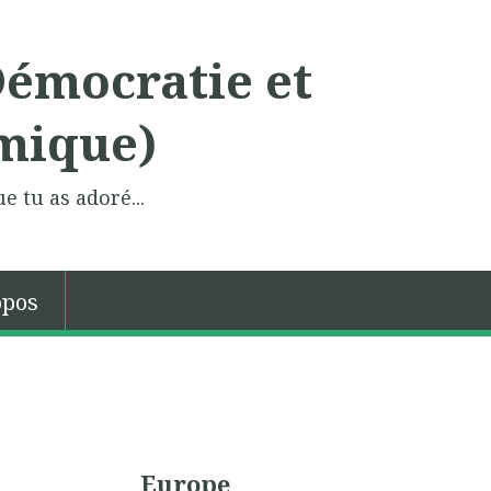
Démocratie et
mique)
e tu as adoré...
opos
Europe