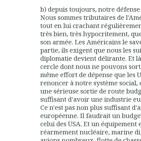
b) depuis toujours, notre défense 
Nous sommes tributaires de l'Amé
tout en lui crachant régulièreme
très bien, très hypocritement, q
son armée. Les Américains le save
partie, ils exigent que nous les 
diplomatie devient délirante. Et l
cercle dont nous ne pouvons sortir
même effort de dépense que les US
renoncer à notre système social,
une sérieuse sortie de route budgé
suffisant d'avoir une industrie 
Ce n'est pas non plus suffisant d
européenne. Il faudrait un budge
celui des USA. Et un équipement 
réarmement nucléaire, marine di
avions nombreux, flotte de chas