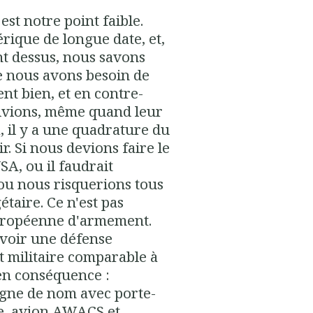
est notre point faible.
rique de longue date, et,
nt dessus, nous savons
ue nous avons besoin de
nt bien, et en contre-
suivions, même quand leur
à, il y a une quadrature du
. Si nous devions faire le
A, ou il faudrait
 ou nous risquerions tous
taire. Ce n'est pas
européenne d'armement.
'avoir une défense
t militaire comparable à
en conséquence :
gne de nom avec porte-
se, avion AWACS et