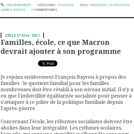
LIEN PERMANENT
CATÉGORIES :
POLITIQUE
TAGS :
EN MARCHE
,
LÉGISLATIVES
,
SARNEZ
,
BAYROU
4
COMMENTAIRES
22h14
27
févr. 2017
Familles, école, ce que Macron
devrait ajouter à son programme
Je rejoins entièrement François Bayrou à propos des
familles : le quotient familial pour les familles
nombreuses doit être rétabli à son niveau initial. Il n'y a
eu que l'imbécillité égalitariste socialiste pour penser à
s'attaquer à ce pilier de la politique familiale depuis
l'après-guerre.
Concernant l'école, les réformes socialistes doivent être
abolies dans leur intégralité. Les rythmes scolaires,
bien sûr, qui sont une stupidité malhonnête sans nom,