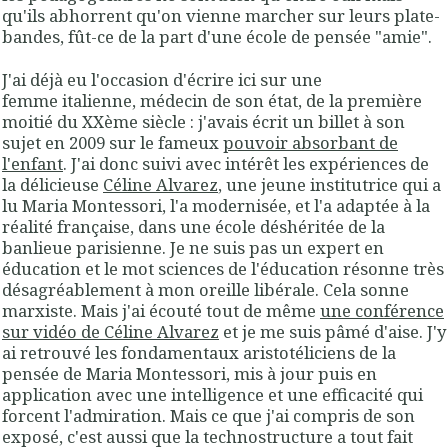
qu'ils abhorrent qu'on vienne marcher sur leurs plate-
bandes, fût-ce de la part d'une école de pensée "amie".
J'ai déjà eu l'occasion d'écrire ici sur une
femme italienne, médecin de son état, de la première
moitié du XXème siècle : j'avais écrit un billet à son
sujet en 2009 sur le fameux
pouvoir absorbant de
l'enfant
. J'ai donc suivi avec intérêt les expériences de
la délicieuse
Céline Alvarez
, une jeune institutrice qui a
lu Maria Montessori, l'a modernisée, et l'a adaptée à la
réalité française, dans une école déshéritée de la
banlieue parisienne. Je ne suis pas un expert en
éducation et le mot sciences de l'éducation résonne très
désagréablement à mon oreille libérale. Cela sonne
marxiste. Mais j'ai écouté tout de même
une conférence
sur vidéo de Céline Alvarez
et je me suis pâmé d'aise. J'y
ai retrouvé les fondamentaux aristotéliciens de la
pensée de Maria Montessori, mis à jour puis en
application avec une intelligence et une efficacité qui
forcent l'admiration. Mais ce que j'ai compris de son
exposé, c'est aussi que la technostructure a tout fait