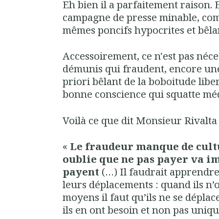
Eh bien il a parfaitement raison. Et
campagne de presse minable, com
mêmes poncifs hypocrites et bêla
Accessoirement, ce n'est pas néce
démunis qui fraudent, encore une 
priori bêlant de la boboitude lib
bonne conscience qui squatte méd
Voilà ce que dit Monsieur Rivalta 
«
Le fraudeur manque de cultu
oublie que ne pas payer va i
payent
(…) Il faudrait apprendre
leurs déplacements : quand ils n
moyens il faut qu’ils ne se dépla
ils en ont besoin et non pas uniq