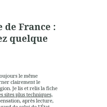
e de France :
ez quelque
 toujours le même
erner clairement le
on. Je lis et relis la fiche
s sites plus techniques,
 sensation, après lecture,
gard de celui de l'État.