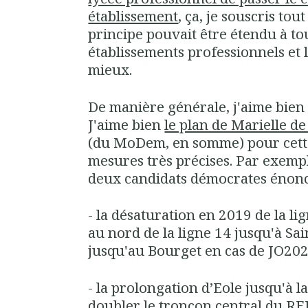
établissement
, ça, je souscris tout 
principe pouvait être étendu à tou
établissements professionnels et 
mieux.
De manière générale, j'aime bien 
J'aime bien
le plan de Marielle d
(du MoDem, en somme) pour cette
mesures très précises. Par exempl
deux candidats démocrates énonce
- la désaturation en 2019 de la li
au nord de la ligne 14 jusqu'à Sa
jusqu'au Bourget en cas de JO20
- la prolongation d’Eole jusqu'à 
doubler le tronçon central du RE