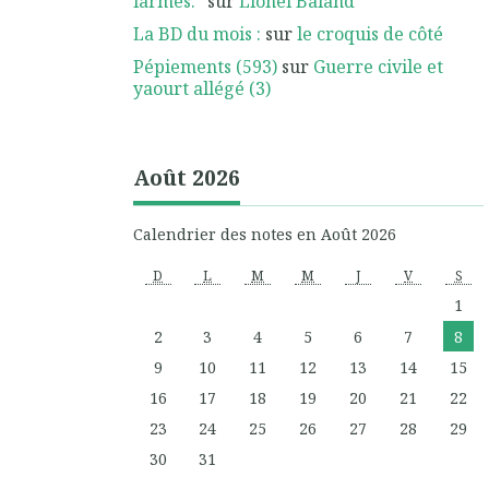
larmes.”
sur
Lionel Baland
La BD du mois :
sur
le croquis de côté
Pépiements (593)
sur
Guerre civile et
yaourt allégé (3)
Août 2026
Calendrier des notes en Août 2026
D
L
M
M
J
V
S
1
2
3
4
5
6
7
8
9
10
11
12
13
14
15
16
17
18
19
20
21
22
23
24
25
26
27
28
29
30
31