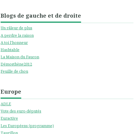
Blogs de gauche et de droite
Un râleur de plus
A perdre la raison
A toi l'honneur
Hashtable
La Maison du Faucon
Démosthène2012
Feuille de chou
Europe
ADLE
Vote des euro-députés
Euractive
Les Européens (programme)
Taurillon