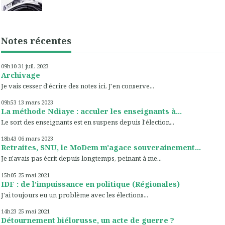
Notes récentes
09h10
31
juil. 2023
Archivage
Je vais cesser d'écrire des notes ici. J'en conserve...
09h53
13
mars 2023
La méthode Ndiaye : acculer les enseignants à...
Le sort des enseignants est en suspens depuis l'élection...
18h43
06
mars 2023
Retraites, SNU, le MoDem m'agace souverainement...
Je n'avais pas écrit depuis longtemps, peinant à me...
15h05
25
mai 2021
IDF : de l'impuissance en politique (Régionales)
J'ai toujours eu un problème avec les élections...
14h23
25
mai 2021
Détournement biélorusse, un acte de guerre ?