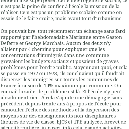
tendent à se superposer. Cette hétérogénéïté sociale, ce
n'est pas la peine de confier à l'école la mission de la
réaliser. Ce n'est pas un problème scolaire comme on
essaie de le faire croire, mais avant tout d'urbanisme.
On pouvait lire tout récemment un échange sans fard
rapporté par l'hebdomadaire Marianne entre Gaston
Deferre et George Marchais. Aucun des deux n'y
allaient par 4 chemins pour expliquer que les
concentrations d'immigrés dans une commune
grevaient les budgets sociaux et posaient de graves
problèmes pour l'ordre public. Moyennant quoi, et cela
se passe en 1977 ou 1978, ils concluaient qu'il faudrait
disperser les immigrés sur toutes les communes de
France à raison de 10% maximum par commune. On
connaît la suite...le problème est là. Et l'école n'y peut
absolument rien. A cela s'ajoute une démagogie sans
précédent depuis trente ans à propos de l'école pour
camoufler l'échec des méthodes et la dispersion des
moyens sur des enseignements non-disciplinaires
(heures de vie de classe, EJCS et TPE au lycée, brevet de
sécurité routière, info ceci, info cela, pseudo activités