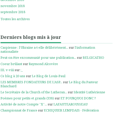
novembre 2018
septembre 2018
Toutes les archives
Derniers blogs mis à jour
Caspienne : l’Ukraine a-t-elle délibérément...
sur
l'information
nationaliste
Peut-on être excommunié pour une publication...
sur
BELGICATHO
Coeur brûlant
sur
Raymond Alcovère
III, v-viii
sur
;_
Ce blog à 20 ans
sur
Le Blog de Louis-Paul
LES MEMBRES FONDATEURS DE L'ASP...
sur
Le Blog du Pasteur
Blanchard
Le Secrétaire de la Church of the Lutheran...
sur
Identité Luthérienne
Poèmes pour petits et grands (338)
sur
ET POURQUOI DONC ?
Activité de notre Compte ”X”...
sur
LAFAUTEAROUSSEAU
Championnat de France
sur
ECHIQUIER LEMPDAIS - Fédération