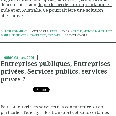
déjà eu l'occasion
de parler ici de leur implantation en
Inde et en Australie
. Ce pourrait être une solution
alternative.
LIEN PERMANENT
CATÉGORIES :
PARIS
TAGS :
AUTOLIB
,
MODEM
,
MARIELLE DE
SARNEZ
,
CIRCULATION
,
TRANSPORTS
,
ONE CATS
6
COMMENTAIRES
00h05
09
nov. 2006
Entreprises publiques, Entreprises
privées, Services publics, services
privés ?
Peut-on ouvrir les services à la concurrence, et en
particulier l'énergie , les transports et sous certaines