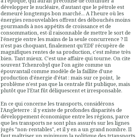
à l'époque, qui aurait préconisé de continuer à
développer le nucléaire, d'autant que le pétrole est
demeuré longtemps bon marché... A l'heure où les
énergies renouvelables offrent des débouchés moins
gourmands à nos appétits de croissance et de
consommation, est-il raisonnable de mettre le sort de
l'énergie entre les mains de la seule concurrence ? Il
n'est pas choquant, finalement qu'EDF récupère de
magnifiques rentes de sa production, c'est même très
bien. Tant mieux. C'est une affaire qui tourne. On cite
souvent Tchenrobyl que l'on agite comme un
épouvantail comme modèle de la faillite d'une
production d'énergie d'état : mais sur ce point, le
problème n'est pas que la centrale fût publique, mais
plutôt que l'Etat fût déliquescent et irresponsable.
En ce qui concerne les transports, considérons
l'Angleterre : il y existe de profondes disparités de
développement économique entre les régions, parce
que les transports ne sont plus assurés sur les lignes
jugés "non-rentables", et il y en a un grand nombre. Il
faut maîtriser un minimum la politique des trtansports