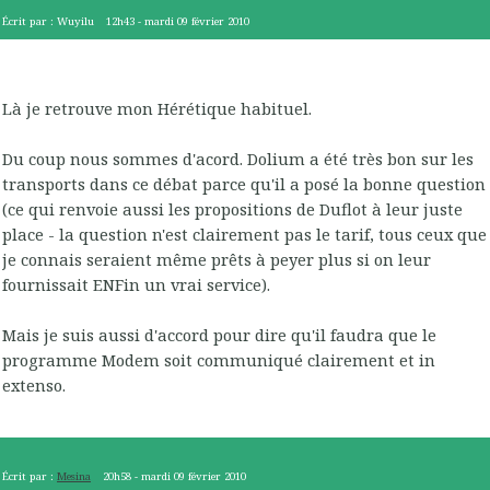
Écrit par :
Wuyilu
12h43
-
mardi 09
février 2010
Là je retrouve mon Hérétique habituel.
Du coup nous sommes d'acord. Dolium a été très bon sur les
transports dans ce débat parce qu'il a posé la bonne question
(ce qui renvoie aussi les propositions de Duflot à leur juste
place - la question n'est clairement pas le tarif, tous ceux que
je connais seraient même prêts à peyer plus si on leur
fournissait ENFin un vrai service).
Mais je suis aussi d'accord pour dire qu'il faudra que le
programme Modem soit communiqué clairement et in
extenso.
Écrit par :
Mesina
20h58
-
mardi 09
février 2010