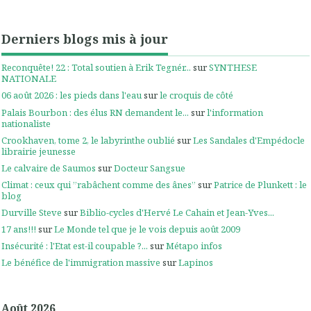
Derniers blogs mis à jour
Reconquête! 22 : Total soutien à Erik Tegnér...
sur
SYNTHESE
NATIONALE
06 août 2026 : les pieds dans l'eau
sur
le croquis de côté
Palais Bourbon : des élus RN demandent le...
sur
l'information
nationaliste
Crookhaven, tome 2, le labyrinthe oublié
sur
Les Sandales d'Empédocle
librairie jeunesse
Le calvaire de Saumos
sur
Docteur Sangsue
Climat : ceux qui ”rabâchent comme des ânes”
sur
Patrice de Plunkett : le
blog
Durville Steve
sur
Biblio-cycles d'Hervé Le Cahain et Jean-Yves...
17 ans!!!
sur
Le Monde tel que je le vois depuis août 2009
Insécurité : l'Etat est-il coupable ?...
sur
Métapo infos
Le bénéfice de l'immigration massive
sur
Lapinos
Août 2026