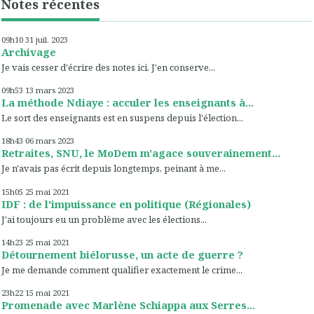
Notes récentes
09h10
31
juil. 2023
Archivage
Je vais cesser d'écrire des notes ici. J'en conserve...
09h53
13
mars 2023
La méthode Ndiaye : acculer les enseignants à...
Le sort des enseignants est en suspens depuis l'élection...
18h43
06
mars 2023
Retraites, SNU, le MoDem m'agace souverainement...
Je n'avais pas écrit depuis longtemps, peinant à me...
15h05
25
mai 2021
IDF : de l'impuissance en politique (Régionales)
J'ai toujours eu un problème avec les élections...
14h23
25
mai 2021
Détournement biélorusse, un acte de guerre ?
Je me demande comment qualifier exactement le crime...
23h22
15
mai 2021
Promenade avec Marlène Schiappa aux Serres...