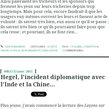
Ainsi paieraient les tricheurs et les sponsors qui
ferment les yeux sur leurs tricheries depuis trop
longtemps. Mais pour cela, encore faudrait-il que les
usagers eux-mêmes ouvrent les leurs et fassent acte de
volonté : ils savent très bien, eux aussi ce qu'il se passe ;
ils savent très bien ce qu'ils pourraient faire pour que
cela cesse ; et pourtant, ils ne font rien...
LIEN PERMANENT
CATÉGORIES :
SOCIÉTÉ
TAGS :
CYCLISME
,
CORRUPTION
,
TRICHE
,
DOPAGE
,
RESPONSABILITÉ
,
DÉMOCRATIE
4
COMMENTAIRES
00h13
25
janv. 2011
Hegel, l'incident diplomatique avec
l'Inde et la Chine...
Plus jeune, j'avais commencé la lecture des
Leçons sur