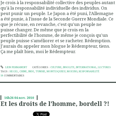
Je crois à la responsabilité collective des peuples autant
qu'à la responsabilité individuelle des individus. On
peut punir un peuple. Le Japon a été puni, l'Allemagne
a été punie, à l'issue de la Seconde Guerre Mondiale. Ce
que je récuse, en revanche, c'est qu'un peuple ne
puisse changer. De même que je crois en la
perfectibilité de l'homme, de même je conçois qu'un
peuple puisse s'améliorer et se racheter. Rédemption.
J'aurais du appeler mon blogue le Rédempteur, tiens.
Ça me plaît bien, moi le Rédempteur.
LIEN PERMANENT
CATÉGORIES :
CULTURE
,
INSOLITE
,
INTERNATIONAL
,
LECTURES
TAGS :
HEGEL
,
CHINE
,
INDE
,
TUNISIE
,
MONTESQUIEU
,
MOEURS
,
RESPONSABILITÉ
18
COMMENTAIRES
16h26
04
nov. 2010
Et les droits de l'homme, bordell ?!