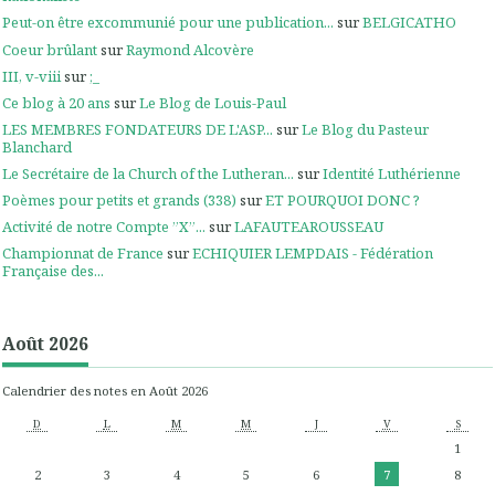
Peut-on être excommunié pour une publication...
sur
BELGICATHO
Coeur brûlant
sur
Raymond Alcovère
III, v-viii
sur
;_
Ce blog à 20 ans
sur
Le Blog de Louis-Paul
LES MEMBRES FONDATEURS DE L'ASP...
sur
Le Blog du Pasteur
Blanchard
Le Secrétaire de la Church of the Lutheran...
sur
Identité Luthérienne
Poèmes pour petits et grands (338)
sur
ET POURQUOI DONC ?
Activité de notre Compte ”X”...
sur
LAFAUTEAROUSSEAU
Championnat de France
sur
ECHIQUIER LEMPDAIS - Fédération
Française des...
Août 2026
Calendrier des notes en Août 2026
D
L
M
M
J
V
S
1
2
3
4
5
6
7
8