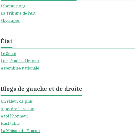
Liberaux.org
La Tribune de l'Art
Skycraper
État
Le Sénat
Lois, études d'impact
Assemblée nationale
Blogs de gauche et de droite
Un râleur de plus
A perdre la raison
A toi l'honneur
Hashtable
La Maison du Faucon