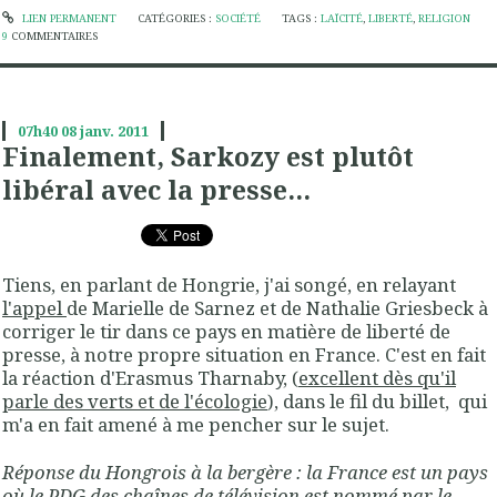
LIEN PERMANENT
CATÉGORIES :
SOCIÉTÉ
TAGS :
LAÏCITÉ
,
LIBERTÉ
,
RELIGION
9
COMMENTAIRES
07h40
08
janv. 2011
Finalement, Sarkozy est plutôt
libéral avec la presse...
Tiens, en parlant de Hongrie, j'ai songé, en relayant
l'appel
de Marielle de Sarnez et de Nathalie Griesbeck à
corriger le tir dans ce pays en matière de liberté de
presse, à notre propre situation en France. C'est en fait
la réaction d'Erasmus Tharnaby, (
excellent dès qu'il
parle des verts et de l'écologie
), dans le fil du billet, qui
m'a en fait amené à me pencher sur le sujet.
Réponse du Hongrois à la bergère : la France est un pays
où le PDG des chaînes de télévision est nommé par le