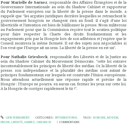
Pour Marielle de Sarnez
, responsable des Affaires Étrangères et de la
Gouvernance Internationale au sein du Shadow Cabinet et rapporteur
du Parlement européen sur la liberté de la presse dans le monde, a
rappelé que "les arguties juridiques derrière lesquelles se retranchent le
gouvernement hongrois ne changent rien au fond: il s'agit d'une loi
liberticide et l'intention est bien de bâillonner la presse. Nous militerons
au Parlement pour que la Commission reçoive tout le soutien politique
pour faire respecter la Charte des droits fondamentaux et les
engagements pris par la Hongrie lors de son adhésion et j'espère que le
Conseil montrera la même fermeté. Il est des sujets non négociables si
l'on veut que l'Europe ait un sens. La liberté de la presse en est un".
Pour Nathalie Griesbeck
, responsable des Libertés et de la Justice au
sein du Shadow Cabinet du Mouvement Démocrate, "cette loi entrave
incontestablement les principes de liberté des médias. Or, la liberté de la
presse, son indépendance et la pluralité des médias sont autant de
principes fondamentaux sur lesquels est construite l'Union européenne.
Nous attendons actuellement une réponse rapide et précise de la
Hongrie ; l'Europe ne pourra, en aucun cas, fermer les yeux sur cette loi.
A la Hongrie de corriger rapidement le tir !".
LIEN PERMANENT
CATÉGORIES :
INTERNATIONAL
TAGS :
HONGRIE
,
MODEM
,
PRESSE
,
LIBERTÉ
,
SARNEZ
,
GRIESBECK
1
COMMENTAIRE