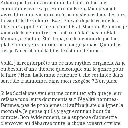
Adam que la consommation du fruit n'était pas
compatible avec sa présence en Eden. Mieux valait
vivre libre une vie dure qu'une existence dans des fers,
fussent-ils de velours. Ève refusait déjà le ce que les
libéraux appellent bien à tort l'État-Maman. Ben non, je
viens de le démontrer, en fait, ce n'était pas un État-
Maman, c'était un État-Papa, sorte de monde parfait,
plat et ennuyeux ou rien ne change jamais. Quand je
dis, je l'ai écrit, que
la liberté est une femme
...
Voilà, j'ai réinterprété un de nos mythes originels. Ai-je
eu besoin d'une théorie quelconque sur le genre pour
le faire ? Non. La femme demeure-t-elle confinée dans
son rôle traditionnel dans mon exégèse ? Non plus.
Si les Socialistes veulent me consulter afin que je leur
refasse tous leurs documents sur l'égalité hommes-
femmes, pas de problèmes : il suffira juste d'aligner la
monnaie. Je pense qu'ils y gagneront au bout du
compte. Bon évidemment, cela suppose d'admettre
d'envoyer au débarras toute la clique constructiviste.