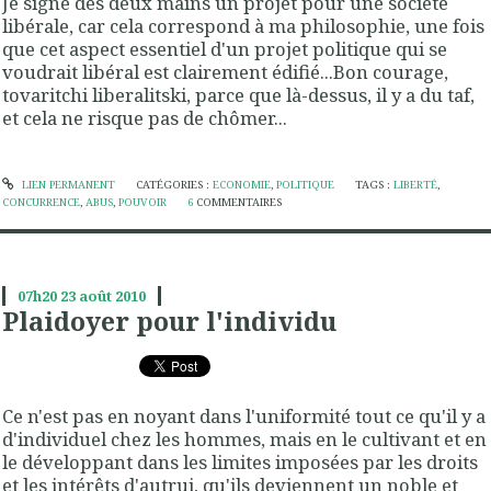
Je signe des deux mains un projet pour une société
libérale, car cela correspond à ma philosophie, une fois
que cet aspect essentiel d'un projet politique qui se
voudrait libéral est clairement édifié...Bon courage,
tovaritchi liberalitski, parce que là-dessus, il y a du taf,
et cela ne risque pas de chômer...
LIEN PERMANENT
CATÉGORIES :
ECONOMIE
,
POLITIQUE
TAGS :
LIBERTÉ
,
CONCURRENCE
,
ABUS
,
POUVOIR
6
COMMENTAIRES
07h20
23
août 2010
Plaidoyer pour l'individu
Ce n'est pas en noyant dans l'uniformité tout ce qu'il y a
d'individuel chez les hommes, mais en le cultivant et en
le développant dans les limites imposées par les droits
et les intérêts d'autrui, qu'ils deviennent un noble et