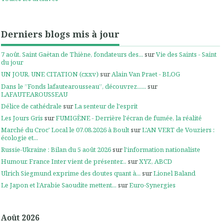
Derniers blogs mis à jour
7 août. Saint Gaëtan de Thiène, fondateurs des...
sur
Vie des Saints - Saint
du jour
UN JOUR, UNE CITATION (cxxv)
sur
Alain Van Praet - BLOG
Dans le ”Fonds lafautearousseau”, découvrez......
sur
LAFAUTEAROUSSEAU
Délice de cathédrale
sur
La senteur de l'esprit
Les Jours Gris
sur
FUMIGÈNE - Derrière l'écran de fumée, la réalité
Marché du Croc' Local le 07.08.2026 à Boult
sur
L'AN VERT de Vouziers :
écologie et...
Russie-Ukraine : Bilan du 5 août 2026
sur
l'information nationaliste
Humour. France Inter vient de présenter...
sur
XYZ, ABCD
Ulrich Siegmund exprime des doutes quant à...
sur
Lionel Baland
Le Japon et l’Arabie Saoudite mettent...
sur
Euro-Synergies
Août 2026