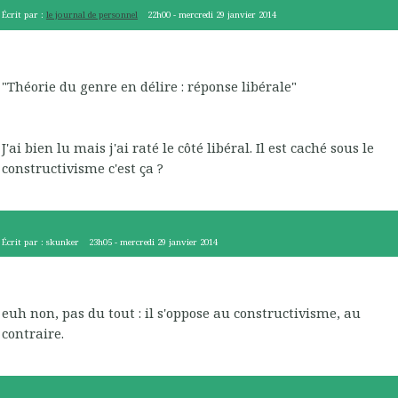
Écrit par :
le journal de personnel
22h00
-
mercredi 29
janvier 2014
"Théorie du genre en délire : réponse libérale"
J'ai bien lu mais j'ai raté le côté libéral. Il est caché sous le
constructivisme c'est ça ?
Écrit par :
skunker
23h05
-
mercredi 29
janvier 2014
euh non, pas du tout : il s'oppose au constructivisme, au
contraire.