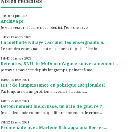
Notes récentes
09h10
31
juil. 2023
Archivage
Je vais cesser d'écrire des notes ici. J'en conserve...
09h53
13
mars 2023
La méthode Ndiaye : acculer les enseignants à...
Le sort des enseignants est en suspens depuis l'élection...
18h43
06
mars 2023
Retraites, SNU, le MoDem m'agace souverainement...
Je n'avais pas écrit depuis longtemps, peinant à me...
15h05
25
mai 2021
IDF : de l'impuissance en politique (Régionales)
J'ai toujours eu un problème avec les élections...
14h23
25
mai 2021
Détournement biélorusse, un acte de guerre ?
Je me demande comment qualifier exactement le crime...
23h22
15
mai 2021
Promenade avec Marlène Schiappa aux Serres...