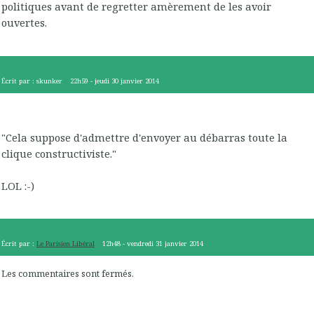
politiques avant de regretter amèrement de les avoir
ouvertes.
Écrit par :
skunker
22h59
-
jeudi 30
janvier 2014
"Cela suppose d'admettre d'envoyer au débarras toute la
clique constructiviste."
LOL :-)
Écrit par :
Le Parisien Libéral
12h48
-
vendredi 31
janvier 2014
Les commentaires sont fermés.