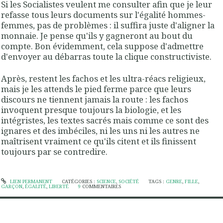
Si les Socialistes veulent me consulter afin que je leur
refasse tous leurs documents sur l'égalité hommes-
femmes, pas de problèmes : il suffira juste d'aligner la
monnaie. Je pense qu'ils y gagneront au bout du
compte. Bon évidemment, cela suppose d'admettre
d'envoyer au débarras toute la clique constructiviste.
Après, restent les fachos et les ultra-réacs religieux,
mais je les attends le pied ferme parce que leurs
discours ne tiennent jamais la route : les fachos
invoquent presque toujours la biologie, et les
intégristes, les textes sacrés mais comme ce sont des
ignares et des imbéciles, ni les uns ni les autres ne
maîtrisent vraiment ce qu'ils citent et ils finissent
toujours par se contredire.
LIEN PERMANENT
CATÉGORIES :
SCIENCE
,
SOCIÉTÉ
TAGS :
GENRE
,
FILLE
,
GARÇON
,
ÉGALITÉ
,
LIBERTÉ
9
COMMENTAIRES