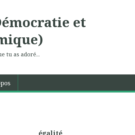
Démocratie et
mique)
e tu as adoré...
opos
égalité