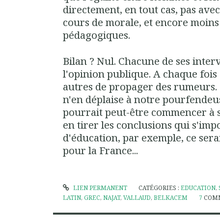
directement, en tout cas, pas avec
cours de morale, et encore moins
pédagogiques.
Bilan ? Nul. Chacune de ses inte
l'opinion publique. A chaque fois e
autres de propager des rumeurs. B
n'en déplaise à notre pourfendeuse
pourrait peut-être commencer à s
en tirer les conclusions qui s'imp
d'éducation, par exemple, ce sera
pour la France...
LIEN PERMANENT
CATÉGORIES :
EDUCATION
,
LATIN
,
GREC
,
NAJAT
,
VALLAUD
,
BELKACEM
7
COM