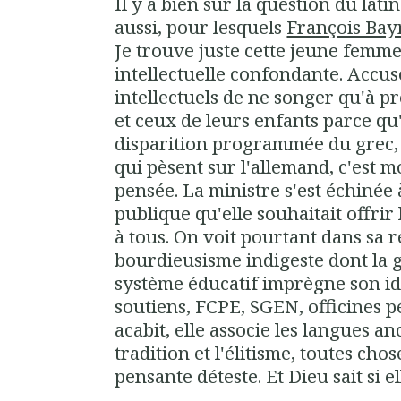
Il y a bien sûr la question du lati
aussi, pour lesquels
François Bay
Je trouve juste cette jeune femm
intellectuelle confondante. Accuser
intellectuels de ne songer qu'à p
et ceux de leurs enfants parce qu'
disparition programmée du grec, 
qui pèsent sur l'allemand, c'est m
pensée. La ministre s'est échinée 
publique qu'elle souhaitait offrir
à tous. On voit pourtant dans sa r
bourdieusisme indigeste dont la 
système éducatif imprègne son i
soutiens, FCPE, SGEN, officines p
acabit, elle associe les langues an
tradition et l'élitisme, toutes cho
pensante déteste. Et Dieu sait si ell