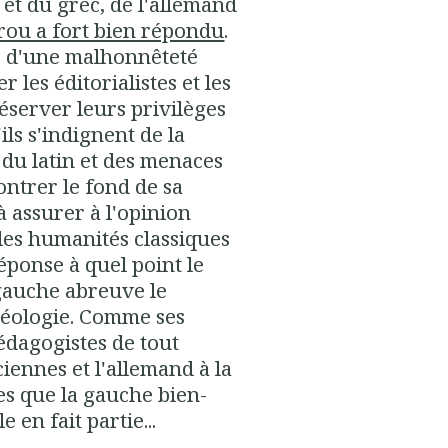
n et du grec, de l'allemand
rou a fort bien répondu
.
e d'une malhonnêteté
 les éditorialistes et les
réserver leurs privilèges
ils s'indignent de la
du latin et des menaces
ontrer le fond de sa
à assurer à l'opinion
 les humanités classiques
éponse à quel point le
gauche abreuve le
déologie. Comme ses
édagogistes de tout
ciennes et l'allemand à la
ses que la gauche bien-
e en fait partie...