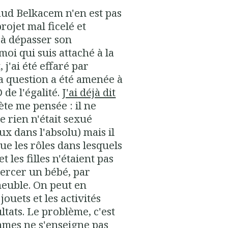
d Belkacem n'en est pas
rojet mal ficelé et
 à dépasser son
oi qui suis attaché à la
 j'ai été effaré par
 la question a été amenée à
 de l'égalité.
J'ai déjà dit
ète me pensée : il ne
e rien n'était sexué
aux dans l'absolu) mais il
ue les rôles dans lesquels
t les filles n'étaient pas
bercer un bébé, par
meuble. On peut en
jouets et les activités
ltats. Le problème, c'est
mmes ne s'enseigne pas