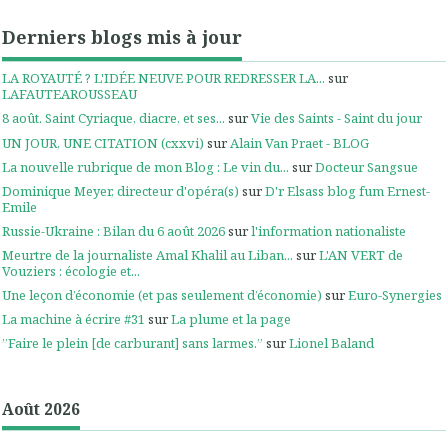
Derniers blogs mis à jour
LA ROYAUTÉ ? L'IDÉE NEUVE POUR REDRESSER LA...
sur
LAFAUTEAROUSSEAU
8 août. Saint Cyriaque, diacre, et ses...
sur
Vie des Saints - Saint du jour
UN JOUR, UNE CITATION (cxxvi)
sur
Alain Van Praet - BLOG
La nouvelle rubrique de mon Blog : Le vin du...
sur
Docteur Sangsue
Dominique Meyer, directeur d'opéra(s)
sur
D'r Elsass blog fum Ernest-
Emile
Russie-Ukraine : Bilan du 6 août 2026
sur
l'information nationaliste
Meurtre de la journaliste Amal Khalil au Liban...
sur
L'AN VERT de
Vouziers : écologie et...
Une leçon d’économie (et pas seulement d’économie)
sur
Euro-Synergies
La machine à écrire #31
sur
La plume et la page
”Faire le plein [de carburant] sans larmes.”
sur
Lionel Baland
Août 2026