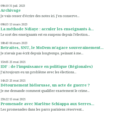
09h10
31
juil. 2023
Archivage
Je vais cesser d'écrire des notes ici. J'en conserve...
09h53
13
mars 2023
La méthode Ndiaye : acculer les enseignants à...
Le sort des enseignants est en suspens depuis l'élection...
18h43
06
mars 2023
Retraites, SNU, le MoDem m'agace souverainement...
Je n'avais pas écrit depuis longtemps, peinant à me...
15h05
25
mai 2021
IDF : de l'impuissance en politique (Régionales)
J'ai toujours eu un problème avec les élections...
14h23
25
mai 2021
Détournement biélorusse, un acte de guerre ?
Je me demande comment qualifier exactement le crime...
23h22
15
mai 2021
Promenade avec Marlène Schiappa aux Serres...
Les promenades dans les parcs parisiens réservent...