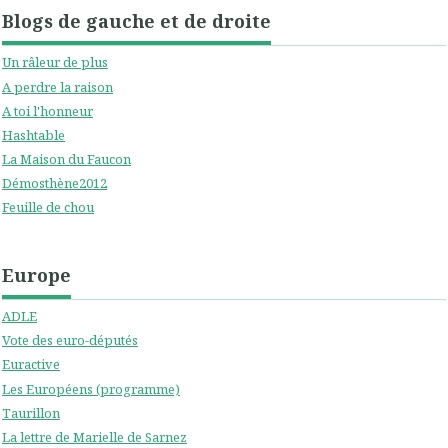
Blogs de gauche et de droite
Un râleur de plus
A perdre la raison
A toi l'honneur
Hashtable
La Maison du Faucon
Démosthène2012
Feuille de chou
Europe
ADLE
Vote des euro-députés
Euractive
Les Européens (programme)
Taurillon
La lettre de Marielle de Sarnez