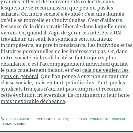
grandes luttes et de mouvements collectifs dans
lesquels ne se reconnaissent que peu ou pas les
salariés. Or, notre société a évolué : c'est une donnée
qu'elle se morcelle et s'individualise. C'est d'ailleurs
l'essence de la démocratie libérale dans laquelle nous
vivons. Or, quand il s'agit de gérer les intérêts d'
UN
travailleur, un seul, les syndicats sont au mieux
incompétents, au pire inconsistants. Les individus et les
histoires personnelles ne les intéressent pas. Or, dans
notre société où la solidarité se fait toujours plus
défaillante,
c'est l'accompagnement individuel qui fait
le plus cruellement défaut
, et c'est
cela que veulent les
gens en général
.
Que l'on pense à eux non en tant que
classe sociale, mais en tant qu'individus
. Tant que
les
syndicats français n'auront pas compris et reconnu
cette évolution irréversible, ils continueront leur lente
mais inexorable déchéance
.
LIEN PERMANENT
CATÉGORIES :
POLITIQUE
TAGS :
SYNDICALISME
,
INDIVIDU
5
COMMENTAIRES