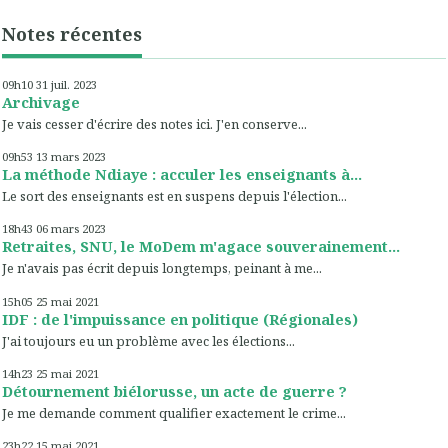
Notes récentes
09h10
31
juil. 2023
Archivage
Je vais cesser d'écrire des notes ici. J'en conserve...
09h53
13
mars 2023
La méthode Ndiaye : acculer les enseignants à...
Le sort des enseignants est en suspens depuis l'élection...
18h43
06
mars 2023
Retraites, SNU, le MoDem m'agace souverainement...
Je n'avais pas écrit depuis longtemps, peinant à me...
15h05
25
mai 2021
IDF : de l'impuissance en politique (Régionales)
J'ai toujours eu un problème avec les élections...
14h23
25
mai 2021
Détournement biélorusse, un acte de guerre ?
Je me demande comment qualifier exactement le crime...
23h22
15
mai 2021