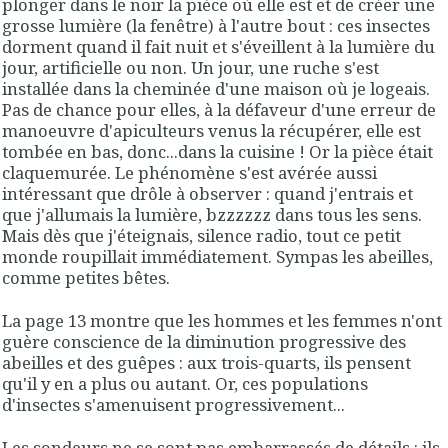
plonger dans le noir la pièce où elle est et de créer une
grosse lumière (la fenêtre) à l'autre bout : ces insectes
dorment quand il fait nuit et s'éveillent à la lumière du
jour, artificielle ou non. Un jour, une ruche s'est
installée dans la cheminée d'une maison où je logeais.
Pas de chance pour elles, à la défaveur d'une erreur de
manoeuvre d'apiculteurs venus la récupérer, elle est
tombée en bas, donc...dans la cuisine ! Or la pièce était
claquemurée. Le phénomène s'est avérée aussi
intéressant que drôle à observer : quand j'entrais et
que j'allumais la lumière, bzzzzzz dans tous les sens.
Mais dès que j'éteignais, silence radio, tout ce petit
monde roupillait immédiatement. Sympas les abeilles,
comme petites bêtes.
La page 13 montre que les hommes et les femmes n'ont
guère conscience de la diminution progressive des
abeilles et des guêpes : aux trois-quarts, ils pensent
qu'il y en a plus ou autant. Or, ces populations
d'insectes s'amenuisent progressivement...
Les sondeurs ne se sont pas embarrassés de détails : ils