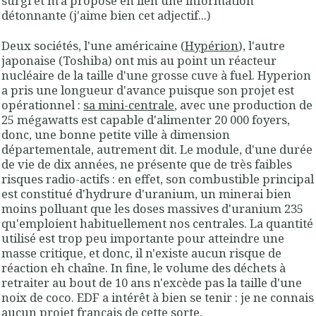
surgi et m'a proposé en lien une information
détonnante (j'aime bien cet adjectif...)
Deux sociétés, l'une américaine (
Hypérion
), l'autre
japonaise (Toshiba) ont mis au point un réacteur
nucléaire de la taille d'une grosse cuve à fuel. Hyperion
a pris une longueur d'avance puisque son projet est
opérationnel :
sa mini-centrale
, avec une production de
25 mégawatts est capable d'alimenter 20 000 foyers,
donc, une bonne petite ville à dimension
départementale, autrement dit. Le module, d'une durée
de vie de dix années, ne présente que de très faibles
risques radio-actifs : en effet, son combustible principal
est constitué d'hydrure d'uranium, un minerai bien
moins polluant que les doses massives d'uranium 235
qu'emploient habituellement nos centrales. La quantité
utilisé est trop peu importante pour atteindre une
masse critique, et donc, il n'existe aucun risque de
réaction eh chaîne. In fine, le volume des déchets à
retraiter au bout de 10 ans n'excède pas la taille d'une
noix de coco. EDF a intérêt à bien se tenir : je ne connais
aucun projet français de cette sorte.