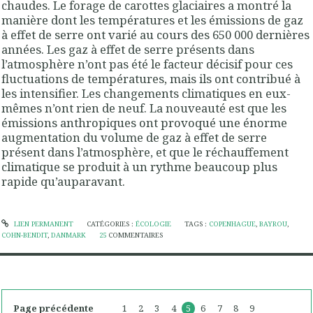
chaudes. Le forage de carottes glaciaires a montré la
manière dont les températures et les émissions de gaz
à effet de serre ont varié au cours des 650 000 dernières
années. Les gaz à effet de serre présents dans
l’atmosphère n’ont pas été le facteur décisif pour ces
fluctuations de températures, mais ils ont contribué à
les intensifier. Les changements climatiques en eux-
mêmes n’ont rien de neuf. La nouveauté est que les
émissions anthropiques ont provoqué une énorme
augmentation du volume de gaz à effet de serre
présent dans l’atmosphère, et que le réchauffement
climatique se produit à un rythme beaucoup plus
rapide qu’auparavant
.
LIEN PERMANENT
CATÉGORIES :
ÉCOLOGIE
TAGS :
COPENHAGUE
,
BAYROU
,
COHN-BENDIT
,
DANMARK
25
COMMENTAIRES
Page précédente
1
2
3
4
5
6
7
8
9