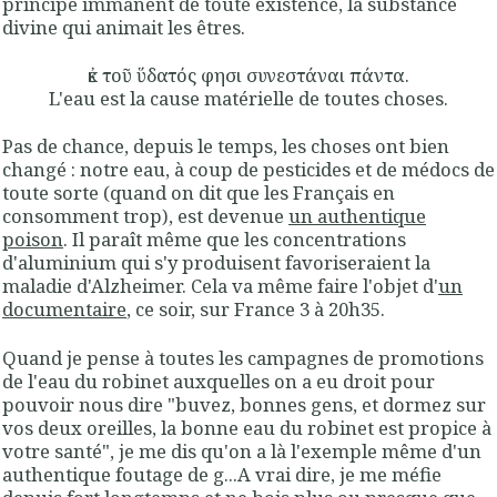
principe immanent de toute existence, la substance
divine qui animait les êtres.
ἐκ τοῦ ὕδατός φησι συνεστάναι πάντα.
L'eau est la cause matérielle de toutes choses.
Pas de chance, depuis le temps, les choses ont bien
changé : notre eau, à coup de pesticides et de médocs de
toute sorte (quand on dit que les Français en
consomment trop), est devenue
un authentique
poison
. Il paraît même que les concentrations
d'aluminium qui s'y produisent favoriseraient la
maladie d'Alzheimer. Cela va même faire l'objet d'
un
documentaire
, ce soir, sur France 3 à 20h35.
Quand je pense à toutes les campagnes de promotions
de l'eau du robinet auxquelles on a eu droit pour
pouvoir nous dire "buvez, bonnes gens, et dormez sur
vos deux oreilles, la bonne eau du robinet est propice à
votre santé", je me dis qu'on a là l'exemple même d'un
authentique foutage de g...A vrai dire, je me méfie