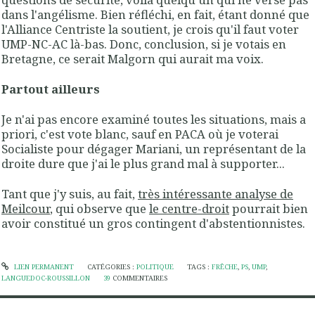
dans l'angélisme. Bien réfléchi, en fait, étant donné que
l'Alliance Centriste la soutient, je crois qu'il faut voter
UMP-NC-AC là-bas. Donc, conclusion, si je votais en
Bretagne, ce serait Malgorn qui aurait ma voix.
Partout ailleurs
Je n'ai pas encore examiné toutes les situations, mais a
priori, c'est vote blanc, sauf en PACA où je voterai
Socialiste pour dégager Mariani, un représentant de la
droite dure que j'ai le plus grand mal à supporter...
Tant que j'y suis, au fait,
très intéressante analyse de
Meilcour
, qui observe que
le centre-droit
pourrait bien
avoir constitué un gros contingent d'abstentionnistes.
LIEN PERMANENT
CATÉGORIES :
POLITIQUE
TAGS :
FRÊCHE
,
PS
,
UMP
,
LANGUEDOC-ROUSSILLON
39
COMMENTAIRES