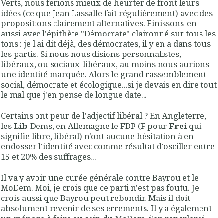
Verts, nous ferions mieux de heurter de front leurs
idées (ce que Jean Lassalle fait régulièrement) avec des
propositions clairement alternatives. Finissons-en
aussi avec l'épithète "Démocrate" claironné sur tous les
tons : je l'ai dit déjà, des démocrates, il y en a dans tous
les partis. Si nous nous disions personnalistes,
libéraux, ou sociaux-libéraux, au moins nous aurions
une identité marquée. Alors le grand rassemblement
social, démocrate et écologique...si je devais en dire tout
le mal que j'en pense de longue date...
Certains ont peur de l'adjectif libéral ? En Angleterre,
les
Lib
-Dems, en Allemagne le FDP (F pour
Frei
qui
signifie libre, libéral) n'ont aucune hésitation à en
endosser l'identité avec comme résultat d'osciller entre
15 et 20% des suffrages...
Il va y avoir une curée générale contre Bayrou et le
MoDem. Moi, je crois que ce parti n'est pas foutu. Je
crois aussi que Bayrou peut rebondir. Mais il doit
absolument revenir de ses errements. Il y a également