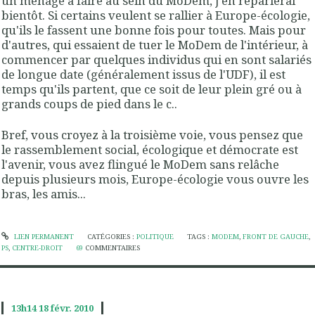
un ménage à faire au sein du MoDem, j'en reparlerai
bientôt. Si certains veulent se rallier à Europe-écologie,
qu'ils le fassent une bonne fois pour toutes. Mais pour
d'autres, qui essaient de tuer le MoDem de l'intérieur, à
commencer par quelques individus qui en sont salariés
de longue date (généralement issus de l'UDF), il est
temps qu'ils partent, que ce soit de leur plein gré ou à
grands coups de pied dans le c..
Bref, vous croyez à la troisième voie, vous pensez que
le rassemblement social, écologique et démocrate est
l'avenir, vous avez flingué le MoDem sans relâche
depuis plusieurs mois, Europe-écologie vous ouvre les
bras, les amis...
LIEN PERMANENT
CATÉGORIES :
POLITIQUE
TAGS :
MODEM
,
FRONT DE GAUCHE
,
PS
,
CENTRE-DROIT
69
COMMENTAIRES
13h14
18
févr. 2010