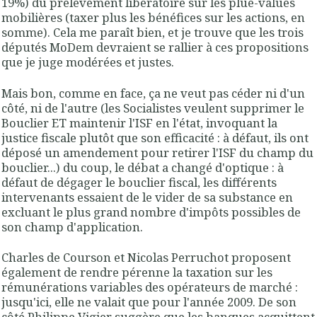
19%) du prélèvement libératoire sur les plue-values
mobilières (taxer plus les bénéfices sur les actions, en
somme). Cela me paraît bien, et je trouve que les trois
députés MoDem devraient se rallier à ces propositions
que je juge modérées et justes.
Mais bon, comme en face, ça ne veut pas céder ni d'un
côté, ni de l'autre (les Socialistes veulent supprimer le
Bouclier ET maintenir l'ISF en l'état, invoquant la
justice fiscale plutôt que son efficacité : à défaut, ils ont
déposé un amendement pour retirer l'ISF du champ du
bouclier...) du coup, le débat a changé d'optique : à
défaut de dégager le bouclier fiscal, les différents
intervenants essaient de le vider de sa substance en
excluant le plus grand nombre d'impôts possibles de
son champ d'application.
Charles de Courson et Nicolas Perruchot proposent
également de rendre pérenne la taxation sur les
rémunérations variables des opérateurs de marché :
jusqu'ici, elle ne valait que pour l'année 2009. De son
côté Philippe Vigier suggère que les banques acquittent