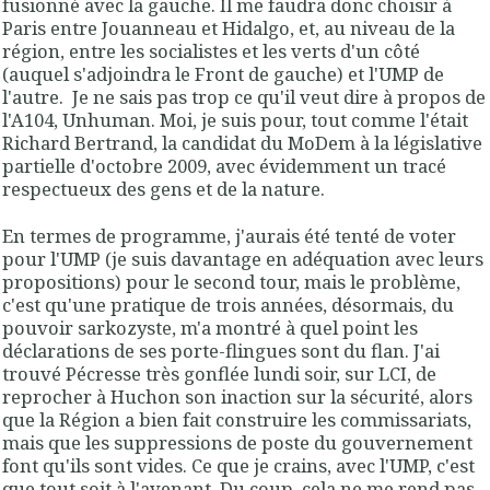
fusionné avec la gauche. Il me faudra donc choisir à
Paris entre Jouanneau et Hidalgo, et, au niveau de la
région, entre les socialistes et les verts d'un côté
(auquel s'adjoindra le Front de gauche) et l'UMP de
l'autre. Je ne sais pas trop ce qu'il veut dire à propos de
l'A104, Unhuman. Moi, je suis pour, tout comme l'était
Richard Bertrand, la candidat du MoDem à la législative
partielle d'octobre 2009, avec évidemment un tracé
respectueux des gens et de la nature.
En termes de programme, j'aurais été tenté de voter
pour l'UMP (je suis davantage en adéquation avec leurs
propositions) pour le second tour, mais le problème,
c'est qu'une pratique de trois années, désormais, du
pouvoir sarkozyste, m'a montré à quel point les
déclarations de ses porte-flingues sont du flan. J'ai
trouvé Pécresse très gonflée lundi soir, sur LCI, de
reprocher à Huchon son inaction sur la sécurité, alors
que la Région a bien fait construire les commissariats,
mais que les suppressions de poste du gouvernement
font qu'ils sont vides. Ce que je crains, avec l'UMP, c'est
que tout soit à l'avenant. Du coup, cela ne me rend pas