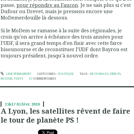
passe,
pour répondre au Faucon
. Je ne sais plus si c'est
Dufour ou Drevet, mais je pressens encore une
MoDemerdouille là-dessous.
Si le MoDem se ramasse à la suite des régionales, je
crois qu'on arrive à échéance des trois années pour
l'UDF, il sera grand temps d'en finir avec cette farce
bisounourse et de reconstituer l'UDF dont Bayrou est
toujours président, jusqu'à nouvel ordre.
LIEN PERMANENT
CATÉGORIES :
POLITIQUE
TAGS :
RÉGIONALES
,
UMP
,
PS
,
MODEM
,
VERTS
16
COMMENTAIRES
15h17
05
févr. 2010
A Lyon, les satellites rêvent de faire
le tour de planète PS !