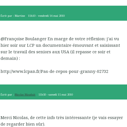
Écrit par :
Martine
11h10
-
vendredi 14
mai 2010
@Françoise Boulanger En marge de votre réflexion: j'ai vu
hier soir sur LCP un documentaire émouvant et saisissant
sur le travail des seniors aux USA (il repasse ce soir et
demain) :
http://www.lcpan.fr/Pas-de-repos-pour-granny-02732
Écrit par :
Nicolas Mauduit
11h50
-
samedi 15
mai 2010
Merci Nicolas, de cette info très intéressante (je vais essayer
de regarder bien sûr).