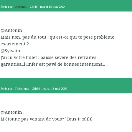
Écrit par :
Antonin
23h48
-
mardi 18
mai 2010
@Antonin
Mais non, pas du tout : qu'est-ce qui te pose problème
exactement ?
@Sylvain
J'ai lu votre billet : baisse sévère des retraites
garanties...l'Enfer est pavé de bonnes intentions...
Écrit par :
l'hérétique
23h54
-
mardi 18
mai 2010
@Antonin ,
M'étonne pas venant de vous^^Tous!!! :o)))))