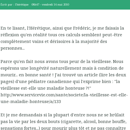
Écrit par :
l'hérétique
08h47
-
vendredi 14
mai 2010
En te lisant, l'Hérétique, ainsi que Frédéric, je me faisais la
réflexion qu'en réalité tous ces calculs semblent peut-être
complètement vains et dérisoires à la majorité des
personnes...
Parce qu'en fait nous avons tous peur de la vieillesse. Nous
espérons une longévité naturellement mais à condition de
mourir... en bonne santé ! J'ai trouvé un article (lire les deux
pages) d'une pédiatre canadienne qui l'exprime bien : "la
vieillesse est-elle une maladie honteuse ?!"
http://www.servicevie.com/sante/societe/la-vieillesse-est-elle-
une-maladie-honteuse/a/133
Et je me demandais si la plupart d'entre nous ne se brûlait
pas la vie par les deux bouts (cigarette, alcool, bonne bouffe,
sensations fortes...) pour mourir plus tôt et ne pas connaître