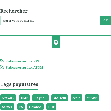
Rechercher
S'abonner au flux RSS
S'abonner au flux ATOM
Tags populaires
Sarkozy
UMP
Bayrou
MoDem
école
Europe
Sarnez
PS
Delanoë
UDF