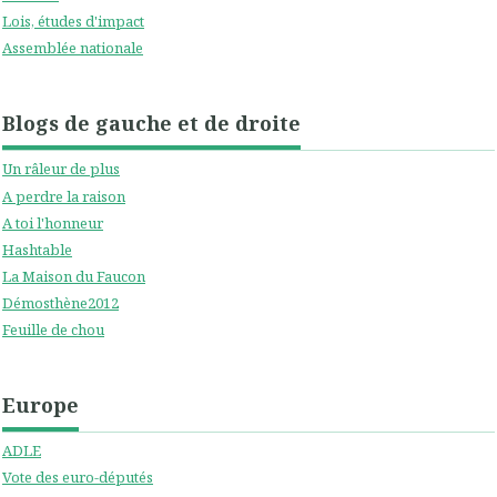
Lois, études d'impact
Assemblée nationale
Blogs de gauche et de droite
Un râleur de plus
A perdre la raison
A toi l'honneur
Hashtable
La Maison du Faucon
Démosthène2012
Feuille de chou
Europe
ADLE
Vote des euro-députés