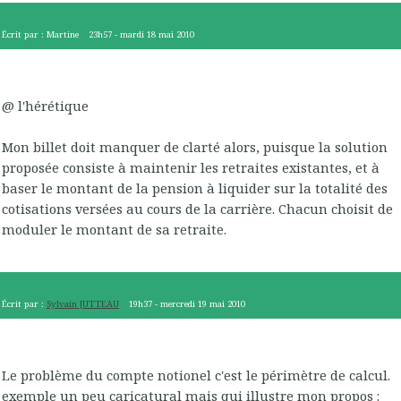
Écrit par :
Martine
23h57
-
mardi 18
mai 2010
@ l'hérétique
Mon billet doit manquer de clarté alors, puisque la solution
proposée consiste à maintenir les retraites existantes, et à
baser le montant de la pension à liquider sur la totalité des
cotisations versées au cours de la carrière. Chacun choisit de
moduler le montant de sa retraite.
Écrit par :
Sylvain JUTTEAU
19h37
-
mercredi 19
mai 2010
Le problème du compte notionel c'est le périmètre de calcul.
exemple un peu caricatural mais qui illustre mon propos :