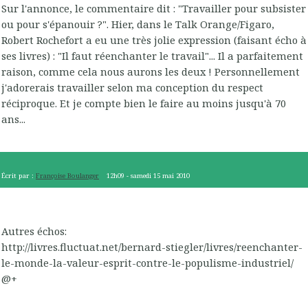
Sur l'annonce, le commentaire dit : "Travailler pour subsister
ou pour s'épanouir ?". Hier, dans le Talk Orange/Figaro,
Robert Rochefort a eu une très jolie expression (faisant écho à
ses livres) : "Il faut réenchanter le travail"... Il a parfaitement
raison, comme cela nous aurons les deux ! Personnellement
j'adorerais travailler selon ma conception du respect
réciproque. Et je compte bien le faire au moins jusqu'à 70
ans...
Écrit par :
Françoise Boulanger
12h09
-
samedi 15
mai 2010
Autres échos:
http://livres.fluctuat.net/bernard-stiegler/livres/reenchanter-
le-monde-la-valeur-esprit-contre-le-populisme-industriel/
@+