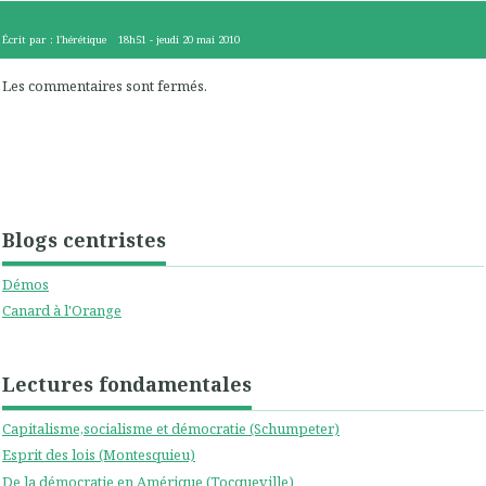
Écrit par :
l'hérétique
18h51
-
jeudi 20
mai 2010
Les commentaires sont fermés.
Blogs centristes
Démos
Canard à l'Orange
Lectures fondamentales
Capitalisme,socialisme et démocratie (Schumpeter)
Esprit des lois (Montesquieu)
De la démocratie en Amérique (Tocqueville)