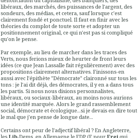
dénonciation du capitalisme, des banquiers, des
libéraux, des marchés, des puissances de l'argent, des
sondeurs, des médias, et cetera, sauf lorsque c'est
clairement fondé et ponctuel. Il faut en finir avec les
théories du complot de toute sorte et adopter un
positionnement original, ce qui n'est pas si compliqué
qu'on le pense.
Par exemple, au lieu de marcher dans les traces des
Verts, nous ferions mieux de heurter de front leurs
idées (ce que Jean Lassalle fait régulièrement) avec des
propositions clairement alternatives. Finissons-en
aussi avec l'épithète "Démocrate" claironné sur tous les
tons : je l'ai dit déjà, des démocrates, il y en a dans tous
les partis. Si nous nous disions personnalistes,
libéraux, ou sociaux-libéraux, au moins nous aurions
une identité marquée. Alors le grand rassemblement
social, démocrate et écologique...si je devais en dire tout
le mal que j'en pense de longue date...
Certains ont peur de l'adjectif libéral ? En Angleterre,
les
Lib
-Dems, en Allemagne le FDP (F pour
Frei
qui