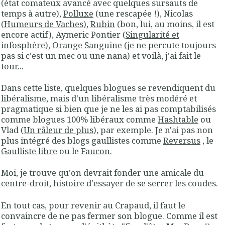
(état comateux avancé avec quelques sursauts de
temps à autre),
Polluxe
(une rescapée !), Nicolas
(
Humeurs de Vaches
),
Rubin
(bon, lui, au moins, il est
encore actif), Aymeric Pontier (
Singularité et
infosphère
),
Orange Sanguine
(je ne percute toujours
pas si c'est un mec ou une nana) et voilà, j'ai fait le
tour...
Dans cette liste, quelques blogues se revendiquent du
libéralisme, mais d'un libéralisme très modéré et
pragmatique si bien que je ne les ai pas comptabilisés
comme blogues 100% libéraux comme
Hashtable
ou
Vlad (
Un râleur de plus
), par exemple. Je n'ai pas non
plus intégré des blogs gaullistes comme
Reversus
, le
Gaulliste libre
ou le
Faucon
.
Moi, je trouve qu'on devrait fonder une amicale du
centre-droit, histoire d'essayer de se serrer les coudes.
En tout cas, pour revenir au Crapaud, il faut le
convaincre de ne pas fermer son blogue. Comme il est