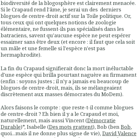
biodiversité de la blogosphère est clairement menacée.
Si le Crapaud rend l'âme, je serai un des derniers
blogues de centre-droit actif sur la Toile politique. Or,
tous ceux qui ont quelques notions de zoologie
élémentaire, ne fussent-ils pas spécialisés dans les
batraciens, savent qu'aucune espèce ne peut espérer
essaimer sans être deux (et encore : il faut que cela soit
un mâle et une femelle si l'espèce n'est pas
hermaphrodite).
La fin du Crapaud signifierait donc la mort inéluctable
d'une espèce qui brilla pourtant naguère au firmament
(enfin : soyons justes ; il n'y a jamais eu beaucoup de
blogues de centre-droit, mais, ils se mélangeaient
discrètement aux masses démocrates du MoDem).
Alors faisons le compte : que reste-t-il comme blogues
de centre-droit ? Eh bien il y a le Crapaud et moi,
naturellement, mais aussi Vincent (
Démocratie
Durable
)*, Isabelle (
Des mots grattent
), Bob (ben
Bob
,
quoi...mais il ne donne plus signe de vie),
David Valence