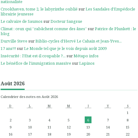
nationaliste
Crookhaven, tome 2, le labyrinthe oublié
sur
Les Sandales d'Empédocle
librairie jeunesse
Le calvaire de Saumos
sur
Docteur Sangsue
Climat : ceux qui ”rabâchent comme des ânes”
sur
Patrice de Plunkett : le
blog
Durville Steve
sur
Biblio-cycles d'Hervé Le Cahain et Jean-Yves...
17 ans!!!
sur
Le Monde tel que je le vois depuis août 2009
Insécurité : l'Etat est-il coupable ?...
sur
Métapo infos
Le bénéfice de l'immigration massive
sur
Lapinos
Août 2026
Calendrier des notes en Août 2026
D
L
M
M
J
V
S
1
2
3
4
5
6
7
8
9
10
11
12
13
14
15
16
17
18
19
20
21
22