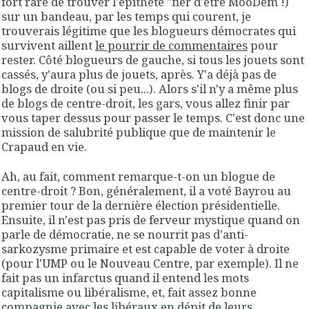
fort rare de trouver l'épithète "fier d'être MooDem !)
sur un bandeau, par les temps qui courent, je
trouverais légitime que les blogueurs démocrates qui
survivent aillent
le pourrir de commentaires
pour
rester. Côté blogueurs de gauche, si tous les jouets sont
cassés, y'aura plus de jouets, après. Y'a déjà pas de
blogs de droite (ou si peu...). Alors s'il n'y a même plus
de blogs de centre-droit, les gars, vous allez finir par
vous taper dessus pour passer le temps. C'est donc une
mission de salubrité publique que de maintenir le
Crapaud en vie.
Ah, au fait, comment remarque-t-on un blogue de
centre-droit ? Bon, généralement, il a voté Bayrou au
premier tour de la dernière élection présidentielle.
Ensuite, il n'est pas pris de ferveur mystique quand on
parle de démocratie, ne se nourrit pas d'anti-
sarkozysme primaire et est capable de voter à droite
(pour l'UMP ou le Nouveau Centre, par exemple). Il ne
fait pas un infarctus quand il entend les mots
capitalisme ou libéralisme, et, fait assez bonne
compagnie avec les libéraux en dépit de leurs