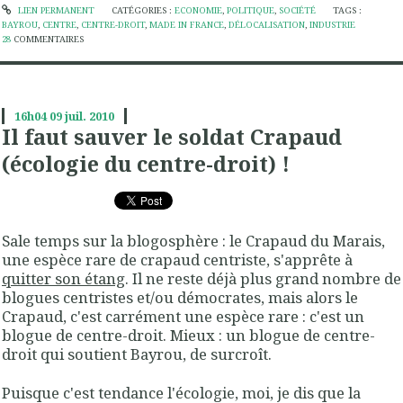
LIEN PERMANENT
CATÉGORIES :
ECONOMIE
,
POLITIQUE
,
SOCIÉTÉ
TAGS :
BAYROU
,
CENTRE
,
CENTRE-DROIT
,
MADE IN FRANCE
,
DÉLOCALISATION
,
INDUSTRIE
28
COMMENTAIRES
16h04
09
juil. 2010
Il faut sauver le soldat Crapaud
(écologie du centre-droit) !
Sale temps sur la blogosphère : le Crapaud du Marais,
une espèce rare de crapaud centriste, s'apprête à
quitter son étang
. Il ne reste déjà plus grand nombre de
blogues centristes et/ou démocrates, mais alors le
Crapaud, c'est carrément une espèce rare : c'est un
blogue de centre-droit. Mieux : un blogue de centre-
droit qui soutient Bayrou, de surcroît.
Puisque c'est tendance l'écologie, moi, je dis que la