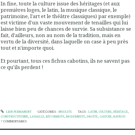
In fine, toute la culture issue des héritages (et aux
premières loges, le latin, la musique classique, le
patrimoine, l'art et le théâtre classiques) par exemple)
est victime d'un vaste mouvement de tenailles qui lui
laisse bien peu de chances de survie. Sa subsistance se
fait, d'ailleurs, non au nom de la tradition, mais en
vertu de la diversité, dans laquelle on case à peu près
tout et n'importe quoi.
Et pourtant, tous ces fichus cabotins, ils ne savent pas
ce qu'ils perdent
!
LIEN PERMANENT
CATÉGORIES :
INSOLITE
TAGS :
LATIN
,
CULTURE
,
HÉRITAGE
,
CONSTRUCTIVISME
,
LASSALLE
,
RÉFORMISTE
,
MODERNISTE
,
DROITE
,
GAUCHE
,
BAYROU
7
COMMENTAIRES