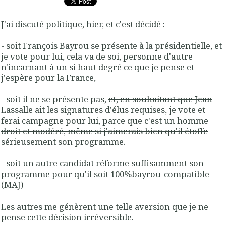
J'ai discuté politique, hier, et c'est décidé :
- soit François Bayrou se présente à la présidentielle, et
je vote pour lui, cela va de soi, personne d'autre
n'incarnant à un si haut degré ce que je pense et
j'espère pour la France,
- soit il ne se présente pas,
et, en souhaitant que Jean
Lassalle ait les signatures d'élus requises, je vote et
ferai campagne pour lui, parce que c'est un homme
droit et modéré, même si j'aimerais bien qu'il étoffe
sérieusement son programme
.
- soit un autre candidat réforme suffisamment son
programme pour qu'il soit 100%bayrou-compatible
(MAJ)
Les autres me génèrent une telle aversion que je ne
pense cette décision irréversible.