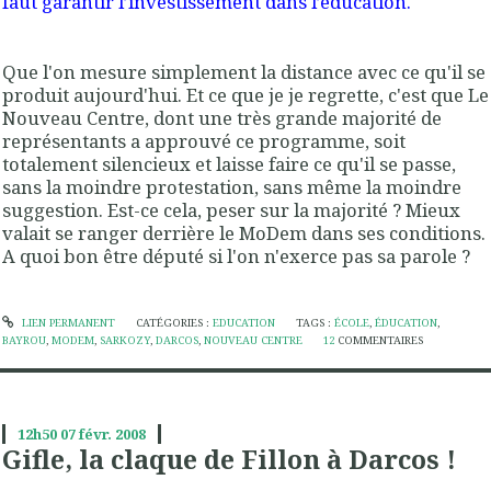
faut garantir l’investissement dans l’éducation.
Que l'on mesure simplement la distance avec ce qu'il se
produit aujourd'hui. Et ce que je je regrette, c'est que Le
Nouveau Centre, dont une très grande majorité de
représentants a approuvé ce programme, soit
totalement silencieux et laisse faire ce qu'il se passe,
sans la moindre protestation, sans même la moindre
suggestion. Est-ce cela, peser sur la majorité ? Mieux
valait se ranger derrière le MoDem dans ses conditions.
A quoi bon être député si l'on n'exerce pas sa parole ?
LIEN PERMANENT
CATÉGORIES :
EDUCATION
TAGS :
ÉCOLE
,
ÉDUCATION
,
BAYROU
,
MODEM
,
SARKOZY
,
DARCOS
,
NOUVEAU CENTRE
12
COMMENTAIRES
12h50
07
févr. 2008
Gifle, la claque de Fillon à Darcos !