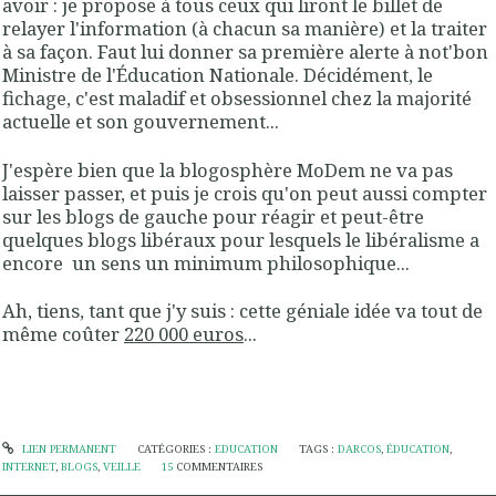
avoir : je propose à tous ceux qui liront le billet de
relayer l'information (à chacun sa manière) et la traiter
à sa façon. Faut lui donner sa première alerte à not'bon
Ministre de l'Éducation Nationale. Décidément, le
fichage, c'est maladif et obsessionnel chez la majorité
actuelle et son gouvernement...
J'espère bien que la blogosphère MoDem ne va pas
laisser passer, et puis je crois qu'on peut aussi compter
sur les blogs de gauche pour réagir et peut-être
quelques blogs libéraux pour lesquels le libéralisme a
encore un sens un minimum philosophique...
Ah, tiens, tant que j'y suis : cette géniale idée va tout de
même coûter
220 000 euros
...
LIEN PERMANENT
CATÉGORIES :
EDUCATION
TAGS :
DARCOS
,
ÉDUCATION
,
INTERNET
,
BLOGS
,
VEILLE
15
COMMENTAIRES