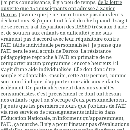
J'ai pris connaissance, il y a peu de temps,
de la lettre
ouverte que 154 enseignants ont adressé à Xavier
Darcos
. J'avoue que je ne me retrouve pas dans leurs
déclarations. Si j'opine tout à fait du chef quand il s'agit
de se récrier à al disparition des RASED (réseaux d'aide
et de soutien aux enfants en difficulté) je ne suis
vraiment pas d'accord avec leur réquisitoire contre
l'AID (Aide individuelle personnalisée). Je pense que
l'AID sera le seul acquis de Darcos. La résistance
pédagogique reproche à l'AID en primaire de ne
comporter aucun programme : encore heureux ! il
s'agit d'une aide individualisée. Elle doit donc être
souple et adaptable. Ensuite, cette AID permet, comme
son nom l'indique, d'apporter une aide aux enfants
isolément. Or, particulièrement dans nos sociétés
consuméristes, c'est précisément ce dont ont besoin
nos enfants : que l'on s'occupe d'eux personnellement.
J'ajoute que les premiers retours que j'obtiens de l'AID
via mes services de renseignements infiltrés dans
l'Éducation Nationale, m'informent qu'apparemment,
l'AID, ça marche. Il n'y a pour l'instant pas d'évaluations