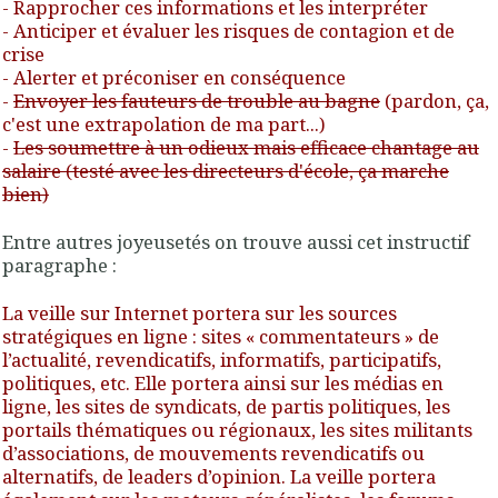
- Rapprocher ces informations et les interpréter
-
Anticiper et évaluer les risques de contagion et de
crise
-
Alerter et préconiser en conséquence
-
Envoyer les fauteurs de trouble au bagne
(pardon, ça,
c'est une extrapolation de ma part...)
-
Les soumettre à un odieux mais efficace chantage au
salaire (testé avec les directeurs d'école, ça marche
bien)
Entre autres joyeusetés on trouve aussi cet instructif
paragraphe :
La veille sur Internet portera sur les sources
stratégiques en ligne : sites « commentateurs » de
l’actualité, revendicatifs, informatifs, participatifs,
politiques, etc. Elle portera ainsi sur les médias en
ligne, les sites de syndicats, de partis politiques, les
portails thématiques ou régionaux, les sites militants
d’associations, de mouvements revendicatifs ou
alternatifs, de leaders d’opinion. La veille portera