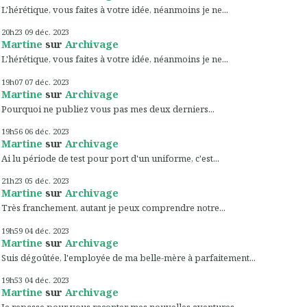
L'hérétique, vous faites à votre idée, néanmoins je ne...
20h23
09
déc. 2023
Martine
sur
Archivage
L'hérétique, vous faites à votre idée, néanmoins je ne...
19h07
07
déc. 2023
Martine
sur
Archivage
Pourquoi ne publiez vous pas mes deux derniers...
19h56
06
déc. 2023
Martine
sur
Archivage
Ai lu période de test pour port d'un uniforme, c'est...
21h23
05
déc. 2023
Martine
sur
Archivage
Très franchement, autant je peux comprendre notre...
19h59
04
déc. 2023
Martine
sur
Archivage
Suis dégoûtée, l'employée de ma belle-mère à parfaitement...
19h53
04
déc. 2023
Martine
sur
Archivage
Je repasse pour vous raconter mes nouvelles aventures,...