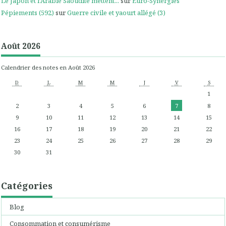
Le Japon et l’Arabie Saoudite mettent...
sur
Euro-Synergies
Pépiements (592)
sur
Guerre civile et yaourt allégé (3)
Août 2026
Calendrier des notes en Août 2026
D
L
M
M
J
V
S
1
2
3
4
5
6
7
8
9
10
11
12
13
14
15
16
17
18
19
20
21
22
23
24
25
26
27
28
29
30
31
Catégories
Blog
Consommation et consumérisme