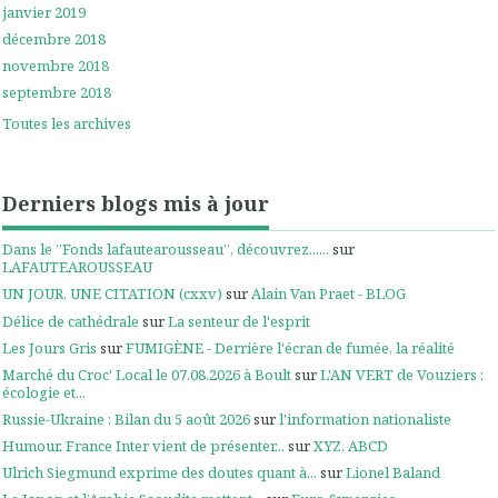
janvier 2019
décembre 2018
novembre 2018
septembre 2018
Toutes les archives
Derniers blogs mis à jour
Dans le ”Fonds lafautearousseau”, découvrez......
sur
LAFAUTEAROUSSEAU
UN JOUR, UNE CITATION (cxxv)
sur
Alain Van Praet - BLOG
Délice de cathédrale
sur
La senteur de l'esprit
Les Jours Gris
sur
FUMIGÈNE - Derrière l'écran de fumée, la réalité
Marché du Croc' Local le 07.08.2026 à Boult
sur
L'AN VERT de Vouziers :
écologie et...
Russie-Ukraine : Bilan du 5 août 2026
sur
l'information nationaliste
Humour. France Inter vient de présenter...
sur
XYZ, ABCD
Ulrich Siegmund exprime des doutes quant à...
sur
Lionel Baland