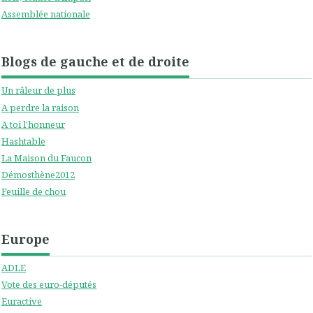
Assemblée nationale
Blogs de gauche et de droite
Un râleur de plus
A perdre la raison
A toi l'honneur
Hashtable
La Maison du Faucon
Démosthène2012
Feuille de chou
Europe
ADLE
Vote des euro-députés
Euractive