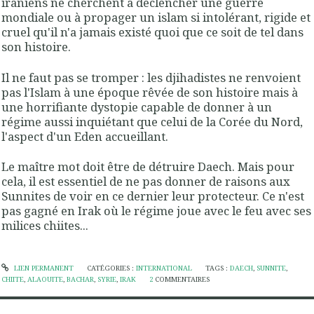
iraniens ne cherchent à déclencher une guerre
mondiale ou à propager un islam si intolérant, rigide et
cruel qu'il n'a jamais existé quoi que ce soit de tel dans
son histoire.
Il ne faut pas se tromper : les djihadistes ne renvoient
pas l'Islam à une époque rêvée de son histoire mais à
une horrifiante dystopie capable de donner à un
régime aussi inquiétant que celui de la Corée du Nord,
l'aspect d'un Eden accueillant.
Le maître mot doit être de détruire Daech. Mais pour
cela, il est essentiel de ne pas donner de raisons aux
Sunnites de voir en ce dernier leur protecteur. Ce n'est
pas gagné en Irak où le régime joue avec le feu avec ses
milices chiites...
LIEN PERMANENT
CATÉGORIES :
INTERNATIONAL
TAGS :
DAECH
,
SUNNITE
,
CHIITE
,
ALAOUITE
,
BACHAR
,
SYRIE
,
IRAK
2
COMMENTAIRES