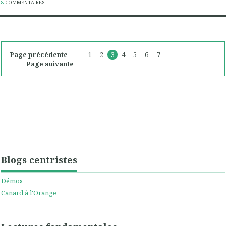
8
COMMENTAIRES
Page précédente
1
2
3
4
5
6
7
Page suivante
Blogs centristes
Démos
Canard à l'Orange