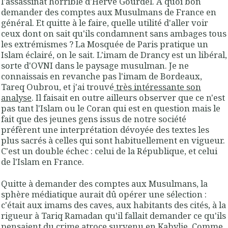
l'assassinat horrible d'Hervé Gourdel. A quoi bon
demander des comptes aux Musulmans de France en
général. Et quitte à le faire, quelle utilité d'aller voir
ceux dont on sait qu'ils condamnent sans ambages tous
les extrémismes ? La Mosquée de Paris pratique un
Islam éclairé, on le sait. L'imam de Drancy est un libéral,
sorte d'OVNI dans le paysage musulman. Je ne
connaissais en revanche pas l'imam de Bordeaux,
Tareq Oubrou, et j'ai trouvé
très intéressante son
analyse
. Il faisait en outre ailleurs observer que ce n'est
pas tant l'Islam ou le Coran qui est en question mais le
fait que des jeunes gens issus de notre société
préfèrent une interprétation dévoyée des textes les
plus sacrés à celles qui sont habituellement en vigueur.
C'est un double échec : celui de la République, et celui
de l'Islam en France.
Quitte à demander des comptes aux Musulmans, la
sphère médiatique aurait dû opérer une sélection :
c'était aux imams des caves, aux habitants des cités, à la
rigueur à Tariq Ramadan qu'il fallait demander ce qu'ils
pensaient du crime atroce survenu en Kabylie. Comme