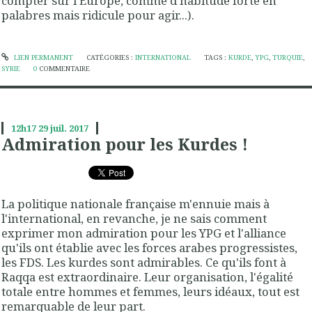
compter sur l'Europe, comme d'habitude forte en
palabres mais ridicule pour agir...).
LIEN PERMANENT
CATÉGORIES :
INTERNATIONAL
TAGS :
KURDE
,
YPG
,
TURQUIE
,
SYRIE
0
COMMENTAIRE
12h17
29
juil. 2017
Admiration pour les Kurdes !
La politique nationale française m'ennuie mais à
l'international, en revanche, je ne sais comment
exprimer mon admiration pour les YPG et l'alliance
qu'ils ont établie avec les forces arabes progressistes,
les FDS. Les kurdes sont admirables. Ce qu'ils font à
Raqqa est extraordinaire. Leur organisation, l'égalité
totale entre hommes et femmes, leurs idéaux, tout est
remarquable de leur part.