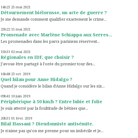
14h23
25
mai 2021
Détournement biélorusse, un acte de guerre ?
Je me demande comment qualifier exactement le crime...
23h22
15
mai 2021
Promenade avec Marlène Schiappa aux Serres...
Les promenades dans les parcs parisiens réservent...
15h31
02
mai 2021
Régionales en IDF, que choisir ?
J'avoue être partagé à l'orée du premier tour des...
16h48
23
oct. 2019
Quel bilan pour Anne Hidalgo ?
Quand je considère le bilan d'Anne Hidalgo sur les six...
09h41
10
juin 2019
Périphérique à 50 km/h ? Entre lubie et folie
Je suis atterré par la foultitude de bêtises que...
20h31
01
févr. 2019
Bilal Hassani ? Dieudonniste antisémite.
Je n'aime pas qu'on me prenne pour un imbécile et je...