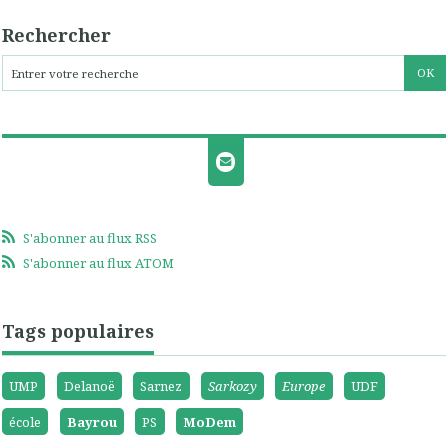
Rechercher
S'abonner au flux RSS
S'abonner au flux ATOM
Tags populaires
UMP
Delanoë
Sarnez
Sarkozy
Europe
UDF
école
Bayrou
PS
MoDem