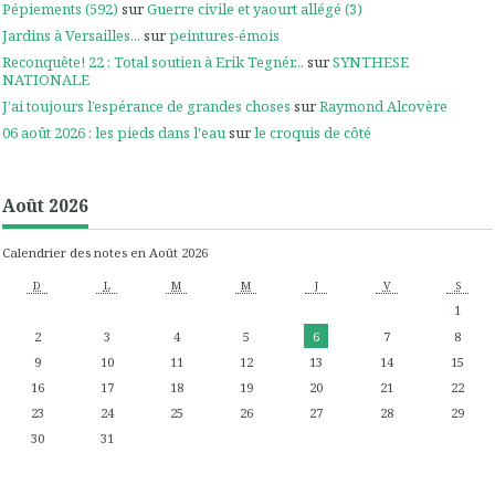
Pépiements (592)
sur
Guerre civile et yaourt allégé (3)
Jardins à Versailles...
sur
peintures-émois
Reconquête! 22 : Total soutien à Erik Tegnér...
sur
SYNTHESE
NATIONALE
J’ai toujours l’espérance de grandes choses
sur
Raymond Alcovère
06 août 2026 : les pieds dans l'eau
sur
le croquis de côté
Août 2026
Calendrier des notes en Août 2026
D
L
M
M
J
V
S
1
2
3
4
5
6
7
8
9
10
11
12
13
14
15
16
17
18
19
20
21
22
23
24
25
26
27
28
29
30
31