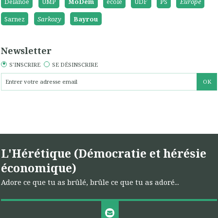
Delanoë
UMP
MoDem
école
UDF
PS
Europe
Sarnez
Sarkozy
Bayrou
Newsletter
S'INSCRIRE
SE DÉSINSCRIRE
L'Hérétique (Démocratie et hérésie
économique)
Adore ce que tu as brûlé, brûle ce que tu as adoré...