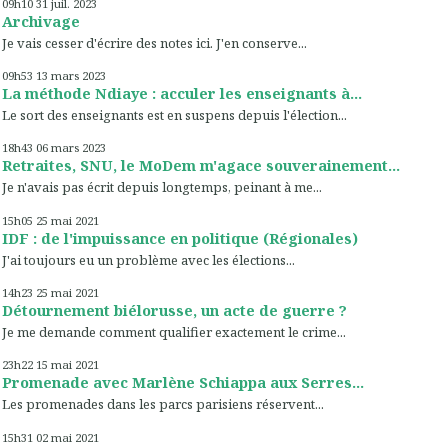
09h10
31
juil. 2023
Archivage
Je vais cesser d'écrire des notes ici. J'en conserve...
09h53
13
mars 2023
La méthode Ndiaye : acculer les enseignants à...
Le sort des enseignants est en suspens depuis l'élection...
18h43
06
mars 2023
Retraites, SNU, le MoDem m'agace souverainement...
Je n'avais pas écrit depuis longtemps, peinant à me...
15h05
25
mai 2021
IDF : de l'impuissance en politique (Régionales)
J'ai toujours eu un problème avec les élections...
14h23
25
mai 2021
Détournement biélorusse, un acte de guerre ?
Je me demande comment qualifier exactement le crime...
23h22
15
mai 2021
Promenade avec Marlène Schiappa aux Serres...
Les promenades dans les parcs parisiens réservent...
15h31
02
mai 2021