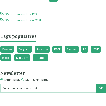
S'abonner au flux RSS
S'abonner au flux ATOM
Tags populaires
Europe
Bayrou
Sarkozy
UMP
Sarnez
PS
UDF
école
MoDem
Delanoë
Newsletter
S'INSCRIRE
SE DÉSINSCRIRE