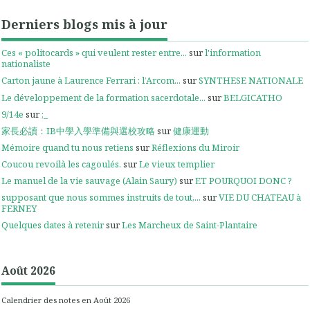
Derniers blogs mis à jour
Ces « politocards » qui veulent rester entre...
sur
l'information
nationaliste
Carton jaune à Laurence Ferrari : l’Arcom...
sur
SYNTHESE NATIONALE
Le développement de la formation sacerdotale...
sur
BELGICATHO
9/14e
sur
;_
家長必讀：IB中學入學準備與選校攻略
sur
健康運動
Mémoire quand tu nous retiens
sur
Réflexions du Miroir
Coucou revoilà les cagoulés.
sur
Le vieux templier
Le manuel de la vie sauvage (Alain Saury)
sur
ET POURQUOI DONC ?
supposant que nous sommes instruits de tout,...
sur
VIE DU CHATEAU à
FERNEY
Quelques dates à retenir
sur
Les Marcheux de Saint-Plantaire
Août 2026
Calendrier des notes en Août 2026