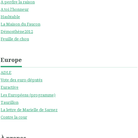
A perdre la raison
A toi l'honneur
Hashtable
La Maison du Faucon
Démosthène2012
Feuille de chou
Europe
ADLE
Vote des euro-députés
Euractive
Les Européens (programme)
Taurillon
La lettre de Marielle de Sarnez
Contre la cour
À propos