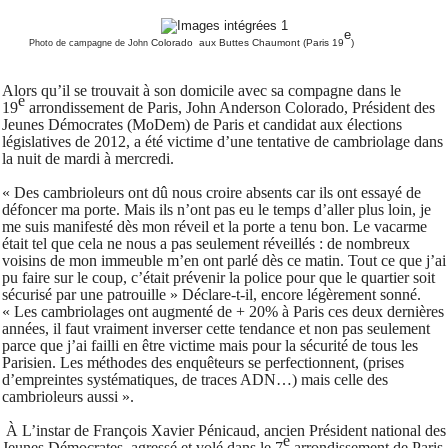
e
Colorado
aux Buttes Chaumont (Paris 19
)
Photo de campagne de John
Alors qu’il se trouvait à son domicile avec sa compagne dans le
e
19
arrondissement de Paris, John Anderson Colorado, Président des
Jeunes Démocrates (MoDem) de Paris et candidat aux élections
législatives de 2012, a été victime d’une tentative de cambriolage dans
la nuit de mardi à mercredi.
« Des cambrioleurs ont dû nous croire absents car ils ont essayé de
défoncer ma porte. Mais ils n’ont pas eu le temps d’aller plus loin, je
me suis manifesté dès mon réveil et la porte a tenu bon. Le vacarme
était tel que cela ne nous a pas seulement réveillés : de nombreux
voisins de mon immeuble m’en ont parlé dès ce matin. Tout ce que j’ai
pu faire sur le coup, c’était prévenir la police pour que le quartier soit
sécurisé par une patrouille » Déclare-t-il, encore légèrement sonné.
« Les cambriolages ont augmenté de + 20% à Paris ces deux dernières
années, il faut vraiment inverser cette tendance et non pas seulement
parce que j’ai failli en être victime mais pour la sécurité de tous les
Parisien. Les méthodes des enquêteurs se perfectionnent, (prises
d’empreintes systématiques, de traces ADN…) mais celle des
cambrioleurs aussi ».
À L’instar de François Xavier Pénicaud, ancien Président national des
e
Jeunes Démocrates, agressé et volé dans le 7
arrondissement de Paris