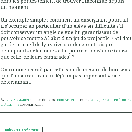
dont les pontes tentent de trouver l'inconnue depuis
un moment.
Un exemple simple : comment un enseignant pourrait-
il s'occuper en particulier d'un élève en difficulté s'il
doit conserver un angle de vue lui garantissant de
pouvoir se mettre à l'abri d'un jet de projectile ? S'il doit
garder un oeil de lynx rivé sur deux ou trois pré-
délinquants déterminés à lui pourrir l'existence (ainsi
que celle' de leurs camarades) ?
On commencerait par cette simple mesure de bon sens
que l'on aurait franchi déjà un pas important voire
déterminant...
LIEN PERMANENT
CATÉGORIES :
EDUCATION
TAGS :
ÉCOLE
,
BAYROU
,
INSÉCURITÉ
,
CHÂTEL
3
COMMENTAIRES
08h28
11
août 2010