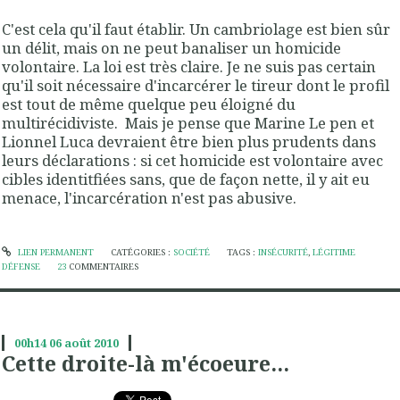
C'est cela qu'il faut établir. Un cambriolage est bien sûr
un délit, mais on ne peut banaliser un homicide
volontaire. La loi est très claire. Je ne suis pas certain
qu'il soit nécessaire d'incarcérer le tireur dont le profil
est tout de même quelque peu éloigné du
multirécidiviste. Mais je pense que Marine Le pen et
Lionnel Luca devraient être bien plus prudents dans
leurs déclarations : si cet homicide est volontaire avec
cibles identitfiées sans, que de façon nette, il y ait eu
menace, l'incarcération n'est pas abusive.
LIEN PERMANENT
CATÉGORIES :
SOCIÉTÉ
TAGS :
INSÉCURITÉ
,
LÉGITIME
DÉFENSE
23
COMMENTAIRES
00h14
06
août 2010
Cette droite-là m'écoeure...