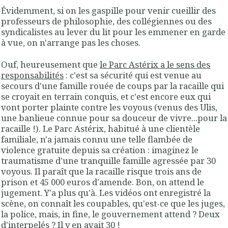
Évidemment, si on les gaspille pour venir cueillir des
professeurs de philosophie, des collégiennes ou des
syndicalistes au lever du lit pour les emmener en garde
à vue, on n'arrange pas les choses.
Ouf, heureusement que
le Parc Astérix a le sens des
responsabilités
: c'est sa sécurité qui est venue au
secours d'une famille rouée de coups par la racaille qui
se croyait en terrain conquis, et c'est encore eux qui
vont porter plainte contre les voyous (venus des Ulis,
une banlieue connue pour sa douceur de vivre...pour la
racaille !). Le Parc Astérix, habitué à une clientèle
familiale, n'a jamais connu une telle flambée de
violence gratuite depuis sa création : imaginez le
traumatisme d'une tranquille famille agressée par 30
voyous. Il paraît que la racaille risque trois ans de
prison et 45 000 euros d'amende. Bon, on attend le
jugement. Y'a plus qu'à. Les vidéos ont enregistré la
scène, on connaît les coupables, qu'est-ce que les juges,
la police, mais, in fine, le gouvernement attend ? Deux
d'interpelés ? Il y en avait 30 !