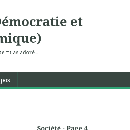
Démocratie et
mique)
e tu as adoré...
opos
Société - Page 4