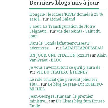
Derniers blogs mis à jour
Hongrie : le Fidesz/KDNP donnés à 23 %
et Mi...
sur
Lionel Baland
6 août. La Transfiguration de Notre
Seigneur...
sur
Vie des Saints - Saint du
jour
Dans le ”Fonds lafautearousseau”,
découvrez......
sur
LAFAUTEAROUSSEAU
UN JOUR, UNE CITATION (cxxiv)
sur
Alain
Van Praet - BLOG
Je vous enverrai tout ce qu’il y aura de...
sur
VIE DU CHATEAU à FERNEY
Le rôle crucial que peuvent jouer les
élus...
sur
Le blog de Jean-Luc ROMERO-
MICHEL
Jean-Georges Humann, le premier
ministre...
sur
D'r Elsass blog fum Ernest-
Emile