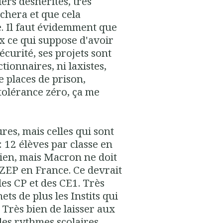
ers déshérités, très
chera et que cela
. Il faut évidemment que
ux ce qui suppose d'avoir
écurité, ses projets sont
ctionnaires, ni laxistes,
e places de prison,
tolérance zéro, ça me
res, mais celles qui sont
 12 élèves par classe en
 bien, mais Macron ne doit
s ZEP en France. Ce devrait
des CP et des CE1. Très
ts de plus les Instits qui
. Très bien de laisser aux
es rythmes scolaires,