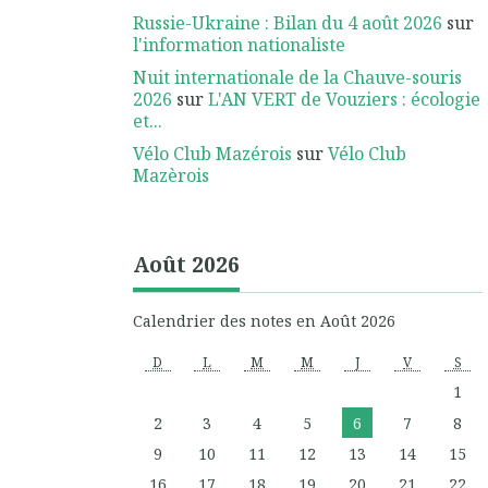
Russie-Ukraine : Bilan du 4 août 2026
sur
l'information nationaliste
Nuit internationale de la Chauve-souris
2026
sur
L'AN VERT de Vouziers : écologie
et...
Vélo Club Mazérois
sur
Vélo Club
Mazèrois
Août 2026
Calendrier des notes en Août 2026
D
L
M
M
J
V
S
1
2
3
4
5
6
7
8
9
10
11
12
13
14
15
16
17
18
19
20
21
22