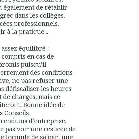
ien également de rétablir
e grec dans les collèges.
ycées professionnels.
r à la pratique...
r assez équilibré :
 compris en cas de
romis puisqu'il
serrement des conditions
ive, ne pas refuser une
 défiscaliser les heures
t de charges, mais ce
fiteront. Bonne idée de
es Conseils
férendums d'entreprise,
 ne pas voir une resucée de
se formule de sa part que