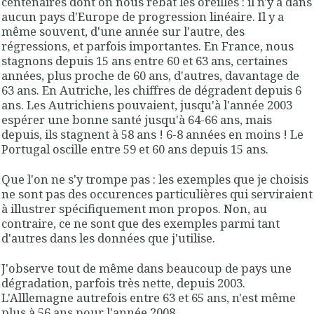
centenaires dont on nous rebat les oreilles : il n'y a dans
aucun pays d'Europe de progression linéaire. Il y a
même souvent, d'une année sur l'autre, des
régressions, et parfois importantes. En France, nous
stagnons depuis 15 ans entre 60 et 63 ans, certaines
années, plus proche de 60 ans, d'autres, davantage de
63 ans. En Autriche, les chiffres de dégradent depuis 6
ans. Les Autrichiens pouvaient, jusqu'à l'année 2003
espérer une bonne santé jusqu'à 64-66 ans, mais
depuis, ils stagnent à 58 ans ! 6-8 années en moins ! Le
Portugal oscille entre 59 et 60 ans depuis 15 ans.
Que l'on ne s'y trompe pas : les exemples que je choisis
ne sont pas des occurences particulières qui serviraient
à illustrer spécifiquement mon propos. Non, au
contraire, ce ne sont que des exemples parmi tant
d'autres dans les données que j'utilise.
J'observe tout de même dans beaucoup de pays une
dégradation, parfois très nette, depuis 2003.
L'Alllemagne autrefois entre 63 et 65 ans, n'est même
plus à 56 ans pour l'année 2008.