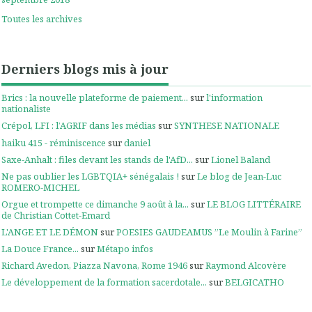
Toutes les archives
Derniers blogs mis à jour
Brics : la nouvelle plateforme de paiement...
sur
l'information
nationaliste
Crépol, LFI : l’AGRIF dans les médias
sur
SYNTHESE NATIONALE
haiku 415 - réminiscence
sur
daniel
Saxe-Anhalt : files devant les stands de l'AfD...
sur
Lionel Baland
Ne pas oublier les LGBTQIA+ sénégalais !
sur
Le blog de Jean-Luc
ROMERO-MICHEL
Orgue et trompette ce dimanche 9 août à la...
sur
LE BLOG LITTÉRAIRE
de Christian Cottet-Emard
L'ANGE ET LE DÉMON
sur
POESIES GAUDEAMUS ”Le Moulin à Farine”
La Douce France...
sur
Métapo infos
Richard Avedon, Piazza Navona, Rome 1946
sur
Raymond Alcovère
Le développement de la formation sacerdotale...
sur
BELGICATHO