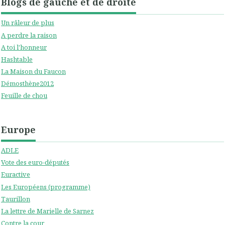
Blogs de gauche et de droite
Un râleur de plus
A perdre la raison
A toi l'honneur
Hashtable
La Maison du Faucon
Démosthène2012
Feuille de chou
Europe
ADLE
Vote des euro-députés
Euractive
Les Européens (programme)
Taurillon
La lettre de Marielle de Sarnez
Contre la cour