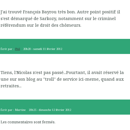
J'ai trouvé François Bayrou très bon. Autre point positif: il
s'est démarqué de Sarkozy, notamment sur le criminel
référendum sur le droit des chômeurs.
Écrit par :
Phil
20h20
-
samedi 11
février 2012
Tiens, l'Nicolas n'est pas passé...Pourtant, il avait réservé la
une sur son blog au "troll" de service ici-meme, quand aux
retraites...
Écrit par :
Martine
20h25
-
dimanche 12
février 2012
Les commentaires sont fermés.