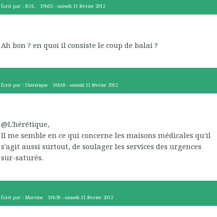
Écrit par :
ROL
19h02
-
samedi 11
février 2012
Ah bon ? en quoi il consiste le coup de balai ?
Écrit par :
l'hérétique
19h18
-
samedi 11
février 2012
@L'hérétique,
Il me semble en ce qui concerne les maisons médicales qu'il
s'agit aussi surtout, de soulager les services des urgences
sur-saturés.
Écrit par :
Martine
19h39
-
samedi 11
février 2012