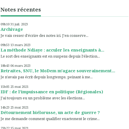
Notes récentes
09h10
31
juil. 2023
Archivage
Je vais cesser d'écrire des notes ici. J'en conserve...
09h53
13
mars 2023
La méthode Ndiaye : acculer les enseignants à...
Le sort des enseignants est en suspens depuis l'élection...
18h43
06
mars 2023
Retraites, SNU, le MoDem m'agace souverainement...
Je n'avais pas écrit depuis longtemps, peinant à me...
15h05
25
mai 2021
IDF : de l'impuissance en politique (Régionales)
J'ai toujours eu un problème avec les élections...
14h23
25
mai 2021
Détournement biélorusse, un acte de guerre ?
Je me demande comment qualifier exactement le crime...
23h22
15
mai 2021