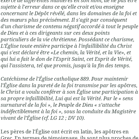
exerce de différentes manières en son nom, de ne pas être
sujette à l'erreur dans ce qu'elle croit et/ou enseigne
concernant le Dépôt révélé, dans les domaines de la foi et
des mœurs plus précisément. Il s'agit par conséquent
d'un charisme de contenu négatif accordé à tout le peuple
de Dieu et à ces dirigeants sur ces deux points
particuliers de la vie chrétienne. Possédant ce charisme,
L’Église toute entière participe à l'infaillibilité du Christ
qui s'est déclaré être «Le chemin, la Vérité, et la Vie», et
qui lui a fait le don de l'Esprit Saint, cet Esprit de Vérité,
qui l’assistera, tel que promis, jusqu'à la fin des temps.
Catéchisme de l'Église catholique 889. Pour maintenir
l’Église dans la pureté de la foi transmise par les apôtres,
le Christ a voulu conférer à son Église une participation à
sa propre infaillibilité, Lui qui est la Vérité. Par le « sens
surnaturel de la foi », le Peuple de Dieu « s’attache
indéfectiblement à la foi », sous la conduite du Magistère
vivant de l’Église (cf. LG 12 ; DV 10)
.
Les pères de l'Église ont écrit en latin, les apôtres en
Grec. En termes de témoignage, ils sont plus proches de