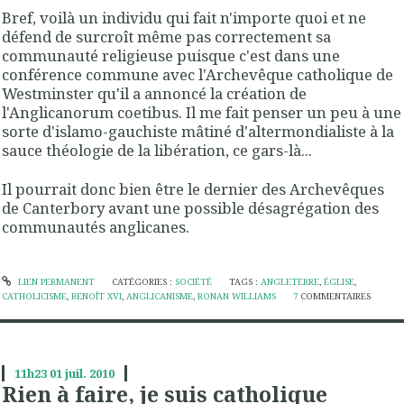
Bref, voilà un individu qui fait n'importe quoi et ne
défend de surcroît même pas correctement sa
communauté religieuse puisque c'est dans une
conférence commune avec l'Archevêque catholique de
Westminster qu'il a annoncé la création de
l'Anglicanorum coetibus. Il me fait penser un peu à une
sorte d'islamo-gauchiste mâtiné d'altermondialiste à la
sauce théologie de la libération, ce gars-là...
Il pourrait donc bien être le dernier des Archevêques
de Canterbory avant une possible désagrégation des
communautés anglicanes.
LIEN PERMANENT
CATÉGORIES :
SOCIÉTÉ
TAGS :
ANGLETERRE
,
ÉGLISE
,
CATHOLICISME
,
BENOÎT XVI
,
ANGLICANISME
,
RONAN WILLIAMS
7
COMMENTAIRES
11h23
01
juil. 2010
Rien à faire, je suis catholique