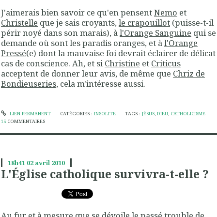
J'aimerais bien savoir ce qu'en pensent
Nemo
et
Christelle
que je sais croyants,
le crapouillot
(puisse-t-il
périr noyé dans son marais), à
l'Orange Sanguine
qui se
demande où sont les paradis oranges, et à
l'Orange
Pressé
(e) dont la mauvaise foi devrait éclairer de délicat
cas de conscience. Ah, et si
Christine
et
Criticus
acceptent de donner leur avis, de même que
Chriz de
Bondieuseries
, cela m'intéresse aussi.
LIEN PERMANENT
CATÉGORIES :
INSOLITE
TAGS :
JÉSUS
,
DIEU
,
CATHOLICISME
15
COMMENTAIRES
18h41
02
avril 2010
L'Église catholique survivra-t-elle ?
Au fur et à mesure que se dévoile le passé trouble de