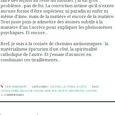
faire des leçons au reste du monde), j'ai un gros
problème : pas de foi. La conviction intime qu'il n'existe
aucune forme d'être supérieur, ni paradis ni enfer ni
même d'âme, mais de la matière et encore de la matière.
Tout juste puis-je admettre des atomes subtils à la
manière d'un Lucrèce pour expliquer les phénomènes
psychiques. Et encore...
Bref, je suis à la croisée de chemins antinomiques : la
matérialisme épicurien d'un côté, la spiritualité
catholique de l'autre. Et j'essaie d'avancer en
combinant ces tiraillements...
LIEN PERMANENT
CATÉGORIES :
CULTURE
,
LECTURES
,
SOCIÉTÉ
TAGS :
CATHOLICISME
,
RELIGION
,
VALEUR
,
BIEN
,
MAL
,
MORTE AMOUREUSE
,
GAUTIER
22
COMMENTAIRES