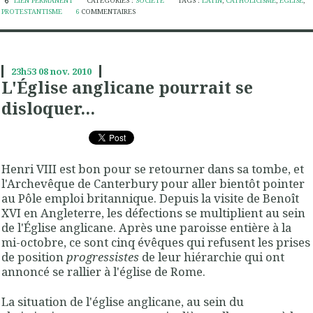
LIEN PERMANENT
CATÉGORIES :
SOCIÉTÉ
TAGS :
LATIN
,
CATHOLICISME
,
ÉGLISE
,
PROTESTANTISME
6
COMMENTAIRES
23h53
08
nov. 2010
L'Église anglicane pourrait se
disloquer...
Henri VIII est bon pour se retourner dans sa tombe, et
l'Archevêque de Canterbury pour aller bientôt pointer
au Pôle emploi britannique. Depuis la visite de Benoît
XVI en Angleterre, les défections se multiplient au sein
de l'Église anglicane. Après une paroisse entière à la
mi-octobre, ce sont cinq évêques qui refusent les prises
de position
progressistes
de leur hiérarchie qui ont
annoncé se rallier à l'église de Rome.
La situation de l'église anglicane, au sein du