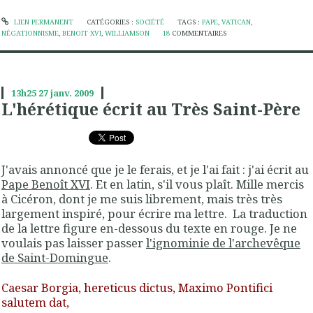
LIEN PERMANENT
CATÉGORIES :
SOCIÉTÉ
TAGS :
PAPE
,
VATICAN
,
NÉGATIONNISME
,
BENOIT XVI
,
WILLIAMSON
18
COMMENTAIRES
13h25
27
janv. 2009
L'hérétique écrit au Très Saint-Père
J'avais annoncé que je le ferais, et je l'ai fait : j'ai écrit au
Pape Benoît XVI
. Et en latin, s'il vous plaît. Mille mercis
à Cicéron, dont je me suis librement, mais très très
largement inspiré, pour écrire ma lettre. La traduction
de la lettre figure en-dessous du texte en rouge. Je ne
voulais pas laisser passer
l'ignominie de l'archevêque
de Saint-Domingue
.
Caesar Borgia, hereticus dictus, Maximo Pontifici
salutem dat,