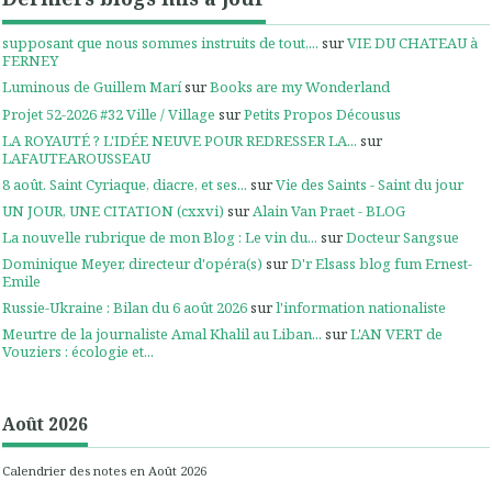
supposant que nous sommes instruits de tout,...
sur
VIE DU CHATEAU à
FERNEY
Luminous de Guillem Marí
sur
Books are my Wonderland
Projet 52-2026 #32 Ville / Village
sur
Petits Propos Décousus
LA ROYAUTÉ ? L'IDÉE NEUVE POUR REDRESSER LA...
sur
LAFAUTEAROUSSEAU
8 août. Saint Cyriaque, diacre, et ses...
sur
Vie des Saints - Saint du jour
UN JOUR, UNE CITATION (cxxvi)
sur
Alain Van Praet - BLOG
La nouvelle rubrique de mon Blog : Le vin du...
sur
Docteur Sangsue
Dominique Meyer, directeur d'opéra(s)
sur
D'r Elsass blog fum Ernest-
Emile
Russie-Ukraine : Bilan du 6 août 2026
sur
l'information nationaliste
Meurtre de la journaliste Amal Khalil au Liban...
sur
L'AN VERT de
Vouziers : écologie et...
Août 2026
Calendrier des notes en Août 2026