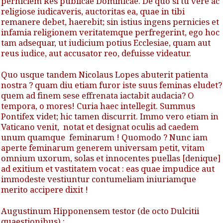
perniciem Res publicae Dominicae. De quo si tu vere ac
religiose iudicaveris, auctoritas ea, quae in tibi
remanere debet, haerebit; sin istius ingens pernicies et
infamia religionem veritatemque perfregerint, ego hoc
tam adsequar, ut iudicium potius Ecclesiae, quam aut
reus iudice, aut accusator reo, defuisse videatur.
Quo usque tandem Nicolaus Lopes abuterit patienta
nostra ? quam diu etiam furor iste suus feminas eludet?
quem ad finem sese effrenata iactabit audacia? O
tempora, o mores! Curia haec intellegit. Summus
Pontifex videt; hic tamen discurrit. Immo vero etiam in
Vaticano venit, notat et designat oculis ad caedem
unum quamque feminarum ! Quomodo ? Nunc iam
aperte feminarum generem universam petit, vitam
omnium uxorum, solas et innocentes puellas [denique]
ad exitium et vastitatem vocat : eas quae impudice aut
immodeste vestiuntur contumeliam iniuriamque
merito accipere dixit !
Augustinum Hipponensem testor (de octo Dulcitii
quaestionibus) :