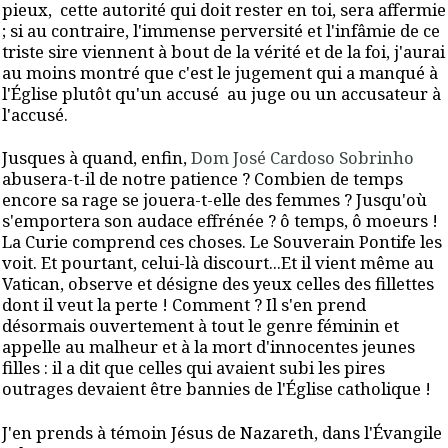
pieux, cette autorité qui doit rester en toi, sera affermie
; si au contraire, l'immense perversité et l'infâmie de ce
triste sire viennent à bout de la vérité et de la foi, j'aurai
au moins montré que c'est le jugement qui a manqué à
l'Église plutôt qu'un accusé au juge ou un accusateur à
l'accusé.
Jusques à quand, enfin,
Dom José Cardoso Sobrinho
abusera-t-il de notre patience ? Combien de temps
encore sa rage se jouera-t-elle des femmes ? Jusqu'où
s'emportera son audace effrénée ? ô temps, ô moeurs !
La Curie comprend ces choses. Le Souverain Pontife les
voit. Et pourtant, celui-là discourt...Et il vient même au
Vatican, observe et désigne des yeux celles des fillettes
dont il veut la perte ! Comment ? Il s'en prend
désormais ouvertement à tout le genre féminin et
appelle au malheur et à la mort d'innocentes jeunes
filles : il a dit que celles qui avaient subi les pires
outrages devaient être bannies de l'Église catholique !
J'en prends à témoin Jésus de Nazareth, dans l'Évangile