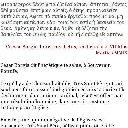
«Προσέφερον δὲ αὐτῷ
παιδία
ἵνα αὐτῶν ἅπτηται: ἰδόντες
δὲ οἱ μαθηταὶ ἐπετίμων αὐτοῖς. ὁ δὲ Ἰης
προσεκαλεῖτο
αὐτὰ λέγων, Ἄφετε τὰ παιδία ἔρχεσθαι πρός με καὶ μὴ
κωλύσητε
αὐτά, τῶν γὰρ τοιούτων ἐστὶν ἡ βασιλεία τοῦ
θεοῦ. ἀμὴν
γὰρ
λέγω ὑμῖν, ὃς ἂν μὴ δέξηται τὴν
βασιλείαν τοῦ Θῦ ὡς παιδίον, οὐ μὴ εἰσέλθῃ εἰς αὐτήν.»
Caesar Borgia, hereticus dictus, scribebat a.d. VII Idus
Martias MMIX
César Borgia dit l'hérétique te salue, ô Souverain
Pontife,
Ce qu'il y a de plus souhaitable, Très Saint Père, et qui
seul peut faire cesser l'indignation envers ta Curie et le
déshonneur d'un unique cardinal, cela t'est offert par
une résolution humaine, dans une circonstance
critique pour l'Église.
En effet, une opinion négative de l'Église s'est
enracinée, Très Saint Père, néfaste pour toi, et elle