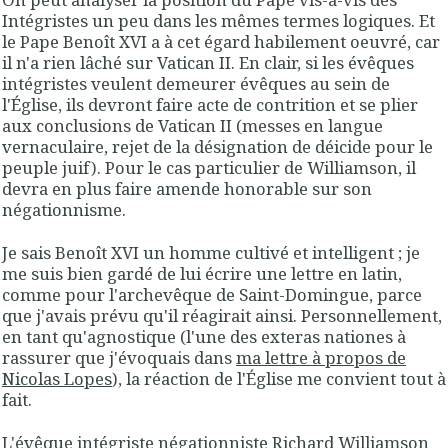
Intégristes un peu dans les mêmes termes logiques. Et
le Pape Benoît XVI a à cet égard habilement oeuvré, car
il n'a rien lâché sur Vatican II. En clair, si les évêques
intégristes veulent demeurer évêques au sein de
l'Église, ils devront faire acte de contrition et se plier
aux conclusions de Vatican II (messes en langue
vernaculaire, rejet de la désignation de déicide pour le
peuple juif). Pour le cas particulier de Williamson, il
devra en plus faire amende honorable sur son
négationnisme.
Je sais Benoît XVI un homme cultivé et intelligent ; je
me suis bien gardé de lui écrire une lettre en latin,
comme pour l'archevêque de Saint-Domingue, parce
que j'avais prévu qu'il réagirait ainsi. Personnellement,
en tant qu'agnostique (l'une des
exteras nationes
à
rassurer que j'évoquais dans
ma lettre à propos de
Nicolas Lopes
), la réaction de l'Église me convient tout à
fait.
L'évêque intégriste négationniste Richard Williamson