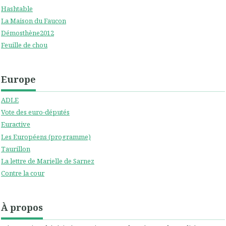
Hashtable
La Maison du Faucon
Démosthène2012
Feuille de chou
Europe
ADLE
Vote des euro-députés
Euractive
Les Européens (programme)
Taurillon
La lettre de Marielle de Sarnez
Contre la cour
À propos