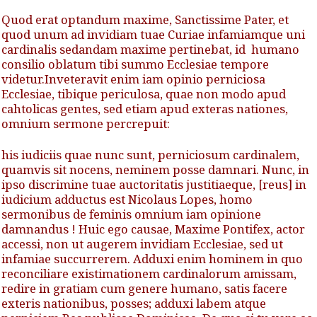
Quod erat optandum maxime, Sanctissime Pater, et
quod unum ad invidiam tuae Curiae infamiamque uni
cardinalis sedandam maxime pertinebat, id humano
consilio oblatum tibi summo Ecclesiae tempore
videtur.Inveteravit enim iam opinio perniciosa
Ecclesiae, tibique periculosa, quae non modo apud
cahtolicas gentes, sed etiam apud exteras nationes,
omnium sermone percrepuit:
his iudiciis quae nunc sunt, perniciosum cardinalem,
quamvis sit nocens, neminem posse damnari. Nunc, in
ipso discrimine tuae auctoritatis justitiaeque, [reus] in
iudicium adductus est Nicolaus Lopes, homo
sermonibus de feminis omnium iam opinione
damnandus ! Huic ego causae, Maxime Pontifex, actor
accessi, non ut augerem invidiam Ecclesiae, sed ut
infamiae succurrerem. Adduxi enim hominem in quo
reconciliare existimationem cardinalorum amissam,
redire in gratiam cum genere humano, satis facere
exteris nationibus, posses;
adduxi labem atque