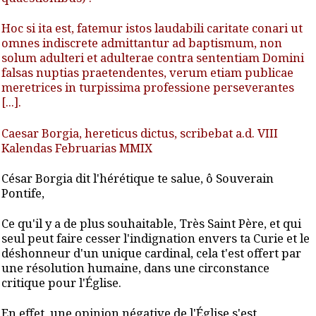
Hoc si ita est, fatemur istos laudabili caritate conari ut
omnes indiscrete admittantur ad baptismum, non
solum adulteri et adulterae contra sententiam Domini
falsas nuptias praetendentes, verum etiam publicae
meretrices in turpissima professione perseverantes
[...].
Caesar Borgia, hereticus dictus, scribebat a.d. VIII
Kalendas Februarias MMIX
César Borgia dit l'hérétique te salue, ô Souverain
Pontife,
Ce qu'il y a de plus souhaitable, Très Saint Père, et qui
seul peut faire cesser l'indignation envers ta Curie et le
déshonneur d'un unique cardinal, cela t'est offert par
une résolution humaine, dans une circonstance
critique pour l'Église.
En effet, une opinion négative de l'Église s'est