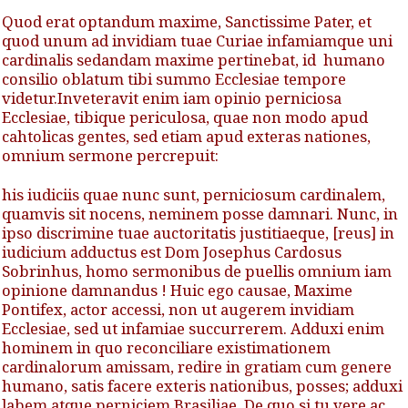
Quod erat optandum maxime, Sanctissime Pater, et
quod unum ad invidiam tuae Curiae infamiamque uni
cardinalis sedandam maxime pertinebat, id humano
consilio oblatum tibi summo Ecclesiae tempore
videtur.Inveteravit enim iam opinio perniciosa
Ecclesiae, tibique periculosa, quae non modo apud
cahtolicas gentes, sed etiam apud exteras nationes,
omnium sermone percrepuit:
his iudiciis quae nunc sunt, perniciosum cardinalem,
quamvis sit nocens, neminem posse damnari. Nunc, in
ipso discrimine tuae auctoritatis justitiaeque, [reus] in
iudicium adductus est
Dom Josephus Cardosus
Sobrinhus
, homo sermonibus de puellis omnium iam
opinione damnandus ! Huic ego causae, Maxime
Pontifex, actor accessi, non ut augerem invidiam
Ecclesiae, sed ut infamiae succurrerem. Adduxi enim
hominem in quo reconciliare existimationem
cardinalorum amissam, redire in gratiam cum genere
humano, satis facere exteris nationibus, posses;
adduxi
labem atque perniciem Brasiliae. De quo si tu vere ac