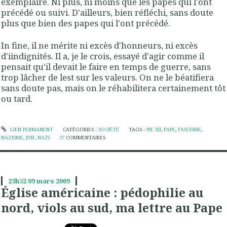
exemplaire. Ni plus, ni moins que les papes qui l'ont
précédé ou suivi. D'ailleurs, bien réfléchi, sans doute
plus que bien des papes qui l'ont précédé.
In fine, il ne mérite ni excès d'honneurs, ni excès
d'iindignités. Il a, je le crois, essayé d'agir comme il
pensait qu'il devait le faire en temps de guerre, sans
trop lâcher de lest sur les valeurs. On ne le béatifiera
sans doute pas, mais on le réhabilitera certainement tôt
ou tard.
LIEN PERMANENT
CATÉGORIES :
SOCIÉTÉ
TAGS :
PIE XII
,
PAPE
,
FASCISME
,
NAZISME
,
JUIF
,
NAZI
37
COMMENTAIRES
23h52
09
mars 2009
Église américaine : pédophilie au
nord, viols au sud, ma lettre au Pape