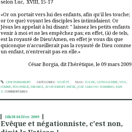
selon Luc, XVIII, 15-17
«Or on portait vers lui des enfants, afin qu'il les touche;
or (ce que) voyant les disciples les intimidaient. Or
Jésus les appelait à lui disant: " laissez les petits enfants
venir à moi et ne les empêchez pas; en effet, (à) de tels,
est la royauté de Dieu!Amen, en effet je vous dis que
quiconque n'accueillerait pas la royauté de Dieu comme
un enfant, n'entrerait pas en elle.»
César Borgia, dit l'hérétique, le 09 mars 2009
LIEN PERMANENT
CATÉGORIES :
SOCIÉTÉ
TAGS :
ÉGLISE
,
CATHOLICISME
,
VIOL
,
FEMME
,
PÉDOPHILIE
,
ENFANCE
,
AVORTEMENT
,
BRÉSIL
,
JOSÉ CARDOSO SOBRINHO
,
PAPE
11
COMMENTAIRES
16h38
04
févr. 2009
Evêque et négationniste, c'est non,