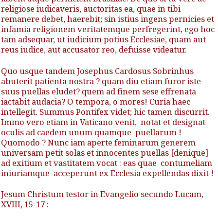
religiose iudicaveris, auctoritas ea, quae in tibi
remanere debet, haerebit; sin istius ingens pernicies et
infamia religionem veritatemque perfregerint, ego hoc
tam adsequar, ut iudicium potius Ecclesiae, quam aut
reus iudice, aut accusator reo, defuisse videatur.
Quo usque tandem Josephus Cardosus Sobrinhus
abuterit patienta nostra ? quam diu etiam furor iste
suus puellas eludet? quem ad finem sese effrenata
iactabit audacia? O tempora, o mores! Curia haec
intellegit. Summus Pontifex videt; hic tamen discurrit.
Immo vero etiam in Vaticano venit, notat et designat
oculis ad caedem unum quamque puellarum !
Quomodo ? Nunc iam aperte feminarum generem
universam petit solas et innocentes puellas [denique]
ad exitium et vastitatem vocat : eas quae contumeliam
iniuriamque acceperunt ex Ecclesia expellendas dixit !
Jesum Christum testor in Evangelio secundo Lucam,
XVIII, 15-17 :