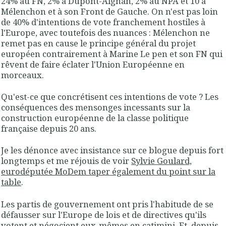
24% au FN, 2% à Dupont-Aignan, 2% au NPA et 10 à
Mélenchon et à son Front de Gauche. On n'est pas loin
de 40% d'intentions de vote franchement hostiles à
l'Europe, avec toutefois des nuances : Mélenchon ne
remet pas en cause le principe général du projet
européen contrairement à Marine Le pen et son FN qui
rêvent de faire éclater l'Union Européenne en
morceaux.
Qu'est-ce que concrétisent ces intentions de vote ? Les
conséquences des mensonges incessants sur la
construction européenne de la classe politique
française depuis 20 ans.
Je les dénonce avec insistance sur ce blogue depuis fort
longtemps et me réjouis de voir
Sylvie Goulard,
eurodéputée MoDem taper également du point sur la
table
.
Les partis de gouvernement ont pris l'habitude de se
défausser sur l'Europe de lois et de directives qu'ils
votent et négocient eux-mêmes en catimini. Et, depuis