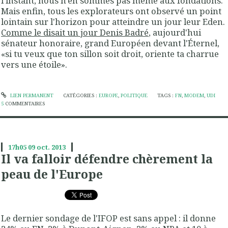
l'instant, nous n'en sommes pas même aux fondations.
Mais enfin, tous les explorateurs ont observé un point
lointain sur l'horizon pour atteindre un jour leur Eden.
Comme le disait un jour Denis Badré
, aujourd'hui
sénateur honoraire, grand Européen devant l'Éternel,
«si tu veux que ton sillon soit droit, oriente ta charrue
vers une étoile».
LIEN PERMANENT
CATÉGORIES :
EUROPE
,
POLITIQUE
TAGS :
FN
,
MODEM
,
UDI
5
COMMENTAIRES
17h05
09
oct. 2013
Il va falloir défendre chèrement la
peau de l'Europe
Le dernier sondage de l'IFOP est sans appel : il donne