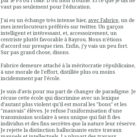
par le PS ou l'UMP. D'où mon trouble. Et ce que je dis ne
vaut pas seulement pour l'éducation.
J'ai eu un échange très intense hier,
avec Fabrice
, un de
mes interlocuteurs préférés sur twitter. Un garçon
intelligent et intéressant, et, accessoirement, un
centriste plutôt favorable à Bayrou. Nous n'étions
d'accord sur presque rien. Enfin, j'y vais un peu fort.
Sur pas grand chose, disons.
Fabrice demeure attaché à la méritocratie républicaine,
à une morale de l'effort, distillée plus ou moins
incidemment par l'école.
Je suis d'avis pour ma part de changer de paradigme. Je
récuse cette école qui discrimine avec un lexique
d'autant plus violent qu'il est moral les "bons" et les
"mauvais" élèves. Je refuse l'uniformisation d'une
transmission scolaire à sens unique qui fait fi des
individus et des fins secrètes que la nature leur réserve.
Je rejette la distinction hallucinante entre travaux
manuels et intellectuels. La plupart des travaux