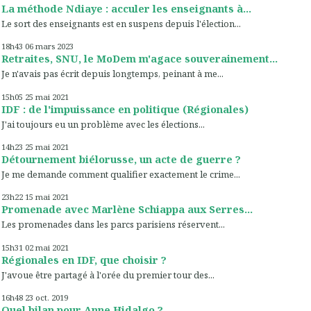
La méthode Ndiaye : acculer les enseignants à...
Le sort des enseignants est en suspens depuis l'élection...
18h43
06
mars 2023
Retraites, SNU, le MoDem m'agace souverainement...
Je n'avais pas écrit depuis longtemps, peinant à me...
15h05
25
mai 2021
IDF : de l'impuissance en politique (Régionales)
J'ai toujours eu un problème avec les élections...
14h23
25
mai 2021
Détournement biélorusse, un acte de guerre ?
Je me demande comment qualifier exactement le crime...
23h22
15
mai 2021
Promenade avec Marlène Schiappa aux Serres...
Les promenades dans les parcs parisiens réservent...
15h31
02
mai 2021
Régionales en IDF, que choisir ?
J'avoue être partagé à l'orée du premier tour des...
16h48
23
oct. 2019
Quel bilan pour Anne Hidalgo ?