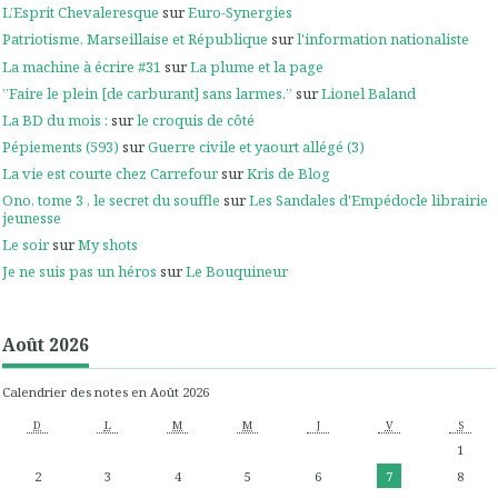
L’Esprit Chevaleresque
sur
Euro-Synergies
Patriotisme, Marseillaise et République
sur
l'information nationaliste
La machine à écrire #31
sur
La plume et la page
”Faire le plein [de carburant] sans larmes.”
sur
Lionel Baland
La BD du mois :
sur
le croquis de côté
Pépiements (593)
sur
Guerre civile et yaourt allégé (3)
La vie est courte chez Carrefour
sur
Kris de Blog
Ono, tome 3 , le secret du souffle
sur
Les Sandales d'Empédocle librairie
jeunesse
Le soir
sur
My shots
Je ne suis pas un héros
sur
Le Bouquineur
Août 2026
Calendrier des notes en Août 2026
D
L
M
M
J
V
S
1
2
3
4
5
6
7
8