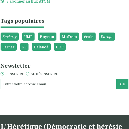
S'abonner au flux ATOM
Tags populaires
Sarkozy
UMP
Bayrou
MoDem
école
Europe
Sarnez
PS
Delanoë
UDF
Newsletter
S'INSCRIRE
SE DÉSINSCRIRE
L'Hérétique (Démocratie et hérésie