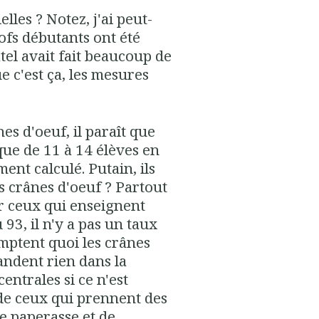
lles ? Notez, j'ai peut-
rofs débutants ont été
el avait fait beaucoup de
ue c'est ça, les mesures
s d'oeuf, il paraît que
que de 11 à 14 élèves en
ent calculé. Putain, ils
es crânes d'oeuf ? Partout
r ceux qui enseignent
 93, il n'y a pas un taux
omptent quoi les crânes
andent rien dans la
entrales si ce n'est
 de ceux qui prennent des
de paperasse et de