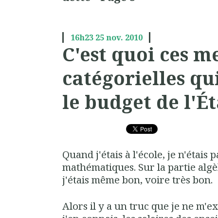
16h23
25
nov. 2010
C'est quoi ces m
catégorielles q
le budget de l'É
Quand j'étais à l'école, je n'étais
mathématiques. Sur la partie algè
j'étais même bon, voire très bon.
Alors il y a un truc que je ne m'e