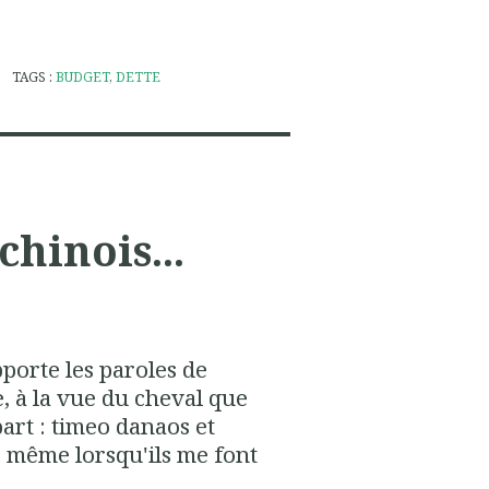
TAGS :
BUDGET
,
DETTE
chinois...
pporte les paroles de
, à la vue du cheval que
part : timeo danaos et
s, même lorsqu'ils me font