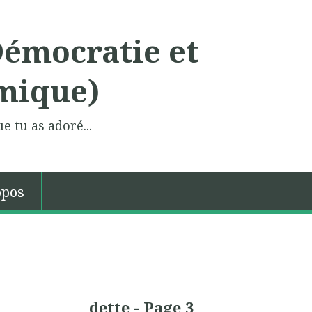
Démocratie et
mique)
e tu as adoré...
opos
dette - Page 3