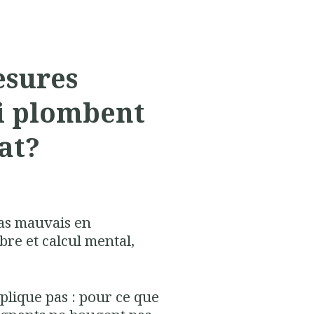
esures
ui plombent
tat?
 pas mauvais en
bre et calcul mental,
xplique pas : pour ce que