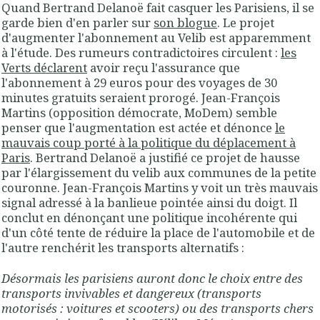
Quand Bertrand Delanoë fait casquer les Parisiens, il se
garde bien d'en parler sur
son blogue
. Le projet
d'augmenter l'abonnement au Velib est apparemment
à l'étude. Des rumeurs contradictoires circulent :
les
Verts déclarent
avoir reçu l'assurance que
l'abonnement à 29 euros pour des voyages de 30
minutes gratuits seraient prorogé. Jean-François
Martins (opposition démocrate, MoDem) semble
penser que l'augmentation est actée et dénonce
le
mauvais coup porté à la politique du déplacement à
Paris
. Bertrand Delanoë a justifié ce projet de hausse
par l'élargissement du velib aux communes de la petite
couronne. Jean-François Martins y voit un très mauvais
signal adressé à la banlieue pointée ainsi du doigt. Il
conclut en dénonçant une politique incohérente qui
d'un côté tente de réduire la place de l'automobile et de
l'autre renchérit les transports alternatifs :
Désormais les parisiens auront donc le choix entre des
transports invivables et dangereux (transports
motorisés : voitures et scooters) ou des transports chers