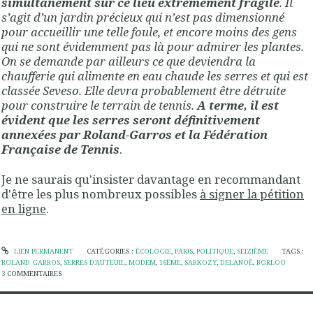
simultanément sur ce lieu extrêmement fragile
. Il
s’agit d’un jardin précieux qui n’est pas dimensionné
pour accueillir une telle foule, et encore moins des gens
qui ne sont évidemment pas là pour admirer les plantes.
On se demande par ailleurs ce que deviendra la
chaufferie qui alimente en eau chaude les serres et qui est
classée Seveso. Elle devra probablement être détruite
pour construire le terrain de tennis.
A terme, il est
évident que les serres seront définitivement
annexées par Roland-Garros et la Fédération
Française de Tennis
.
Je ne saurais qu'insister davantage en recommandant
d'être les plus nombreux possibles
à signer la pétition
en ligne
.
LIEN PERMANENT
CATÉGORIES :
ÉCOLOGIE
,
PARIS
,
POLITIQUE
,
SEIZIÈME
TAGS :
ROLAND GARROS
,
SERRES D'AUTEUIL
,
MODEM
,
16ÈME
,
SARKOZY
,
DELANOË
,
BORLOO
3
COMMENTAIRES