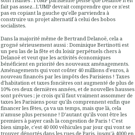
sont risibles : l'UMP parisienne pense que Delanoë n'en
fait pas assez...L'UMP devrait comprendre que ce n'est
pas en copiant la gauche qu'elle parviendra à
construire un projet alternatif à celui des bobos
socialistes.
Dans la majorité même de Bertrand Delanoë, cela a
grogné sérieusement aussi : Dominique Bertinotti est
un peu las de la fête et du loisir perpétuels chers à
Delanoë et veut que les activités économiques
bénéficient en priorité des nouveaux aménagements.
Aménagements qui vont coûter 40 millions d'euros, à
nouveau financés par les impôts des Parisiens ! Taxes
d'habitation et taxes foncières ont augmenté de plus de
10% ces deux dernières années, et de nouvelles hausses
sont prévues ; je crois qu'il faut vraiment assommer de
taxes les Parisiens pour qu'ils comprennent enfin que
financer les fêtes, ça va un temps, mais que là, cela
n'amuse plus personne ! D'autant qu'ils vont être les
premiers à payer cash la congestion de Paris ! C'est
bien simple, c'est 40 000 véhicules par jour qui vont se
trouver déportés dans les rues de Paris, jusqu'à 4000 en