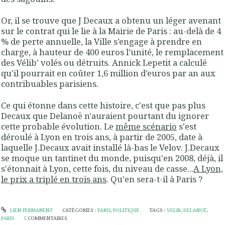
Or, il se trouve que J Decaux a obtenu un léger avenant
sur le contrat qui le lie à la Mairie de Paris : au-delà de 4
% de perte annuelle, la Ville s’engage à prendre en
charge, à hauteur de 400 euros l’unité, le remplacement
des Vélib’ volés ou détruits. Annick Lepetit a calculé
qu'il pourrait en coûter 1,6 million d’euros par an aux
contribuables parisiens.
Ce qui étonne dans cette histoire, c'est que pas plus
Decaux que Delanoë n'auraient pourtant du ignorer
cette probable évolution. Le
même scénario
s'est
déroulé à Lyon en trois ans, à partir de 2005, date à
laquelle J.Decaux avait installé là-bas le Velov. J.Decaux
se moque un tantinet du monde, puisqu'en 2008, déjà, il
s'étonnait à Lyon, cette fois, du niveau de casse...
A Lyon,
le prix a triplé en trois ans
. Qu'en sera-t-il à Paris ?
LIEN PERMANENT
CATÉGORIES :
PARIS
,
POLITIQUE
TAGS :
VELIB
,
DELANOË
,
PARIS
5
COMMENTAIRES