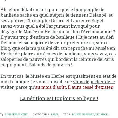
Ah, et un détail encore
pour que le bon peuple de
banlieue sache en quel mépris le tiennent Delanoë, et
ses apôtres
, Christophe Girard et Laurence Engel :
savez-vous quel a été l'argument invoqué pour
dégager le Musée en Herbe du Jardin d'Acclimatation ?
Il y avait trop d'enfants de banlieue
! Et je mets au défi
Delanoë et sa majorité de venir prétendre ici, sur ce
blog, que cela n'a pas été dit. On reproche au Musée en
Herbe de plaire aux écoles de banlieue, vous savez, ces
saloperies de pauvres qui bordent la ceinture de Paris
et qui puent...Salauds de pauvres !
En tout cas, le Musée en Herbe est quasiment en état de
mort clinique. Je vous conseille de
vous dépêcher de le
visiter
, parce qu'
au mois d'août, il aura cessé d'exister
.
La pétition est toujours en ligne !
LIEN PERMANENT
CATÉGORIES :
PARIS
TAGS :
MUSÉE EN HERBE
,
DELANOE
,