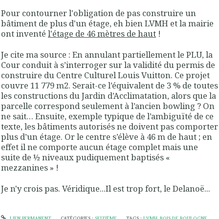
Pour contourner l'obligation de pas construire un
bâtiment de plus d'un étage, eh bien LVMH et la mairie
ont inventé
l'étage de 46 mètres de haut
!
Je cite ma source :
En annulant partiellement le PLU, la
Cour conduit à s’interroger sur la validité du permis de
construire du Centre Culturel Louis Vuitton. Ce projet
couvre 11 779 m2. Serait-ce l’équivalent de 3 % de toutes
les constructions du Jardin d’Acclimatation, alors que la
parcelle correspond seulement à l’ancien bowling ? On
ne sait… Ensuite, exemple typique de l’ambiguïté de ce
texte,
les bâtiments autorisés ne doivent pas comporter
plus d’un étage
. Or le centre s’élève à 46 m de haut ; en
effet
il ne comporte aucun étage complet mais une
suite de ½ niveaux pudiquement baptisés
«
mezzanines »
!
Je n'y crois pas. Véridique...Il est trop fort, le Delanoë...
LIEN PERMANENT
CATÉGORIES :
SEIZIÈME
TAGS :
LVMH
,
BOIS DE BOULOGNE
,