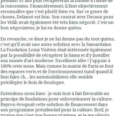
pendant 55 ans puis récupérerait la bâtisse à l'issue de
la concession. Financièrement, il faut objectivement
reconnaître que c'est plutôt bien vu. Sur ce genre de
choses, Delanoë est bon. Son contrat avec Decaux pour
les Velib avait également été très bien négocié. C'est un
bon négociateur, je lui en donne quitus.
En revanche, ce dont je ne lui donne pas du tout quitus,
c'est qu'il avait une autre solution avec la Samaritaine.
La Fondation Louis Vuitton était intéressée également
par la possibilité de récupérer la Sama et d'y installer
son musée d'art moderne. Excellente idée ! J'appuie à
100% cette issue. Mais comme la mairie de Paris se fout
des espaces verts et de l'environnement (sauf quand il
faut faire ch... les automobilistes) elle semble
privilégier le Bois de Boulogne.
Entendons-nous bien : je suis tout à fait favorable au
principe de fondations pour subventionner la culture.
Bayrou évoquait cette solution de financement dans
son programme présidentiel pour la culture. Bref, je
trouve que c'est une bonne pratique, et je me réjouis