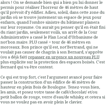
alors ! On se demande bien qui a bien pu lui donner le
permis pour réaliser l'horreur de 46 mètres de haut
qu'il prévoit d'y édifier. Adieu, soleil, dans cette zone du
jardin où se trouve justement un espace de jeux pour
enfants, quand l'ombre sinistre du bâtiment planera
sur leur royaume. On aurait pu penser qu'il en était fini
du riant jardin, seulement voilà, un arrêt de la Cour
Administrative a cassé le Plan Local d'Urbanisme de
not'bon maire. PLU cassé = tour de 46 mètres en
morceaux. Bon prince qu'il est, not'Bertrand, qui ne
voulait pas causer de chagrin à son Bernard, s'apprête
(ou a déjà fait)
repasser en urgence un nouveau PLU
plus explicite sur la protection des espaces boisés. C'est
Bernard qui va être content.
Ce qui est trop fort, c'est l'argument avancé pour faire
passer la construction d'un édifice de 46 mètres de
hauteur en plein Bois de Boulogne. Tenez-vous bien,
les amis, et posez votre tasse de café/chocolat/ et/ou
petit ballon de rouge, verre d'eau/de whisky, et cetera si
vous ne voulez pas en avoir plein le clavier.