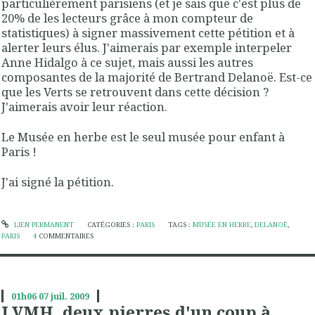
particulièrement parisiens (et je sais que c'est plus de
20% de les lecteurs grâce à mon compteur de
statistiques) à signer massivement cette pétition et à
alerter leurs élus. J'aimerais par exemple interpeler
Anne Hidalgo à ce sujet, mais aussi les autres
composantes de la majorité de Bertrand Delanoë. Est-ce
que les Verts se retrouvent dans cette décision ?
J'aimerais avoir leur réaction.
Le Musée en herbe est le seul musée pour enfant à
Paris !
J'ai signé la pétition.
LIEN PERMANENT
CATÉGORIES :
PARIS
TAGS :
MUSÉE EN HERBE
,
DELANOË
,
PARIS
4
COMMENTAIRES
01h06
07
juil. 2009
LVMH, deux pierres d'un coup à