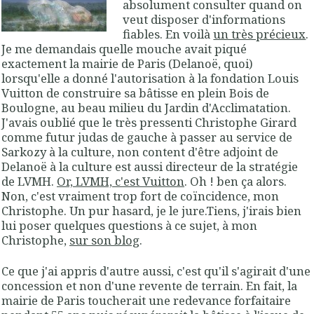
absolument consulter quand on
veut disposer d'informations
fiables. En voilà
un très précieux
.
Je me demandais quelle mouche avait piqué
exactement la mairie de Paris (Delanoë, quoi)
lorsqu'elle a donné l'autorisation à la fondation Louis
Vuitton de construire sa bâtisse en plein Bois de
Boulogne, au beau milieu du Jardin d'Acclimatation.
J'avais oublié que le très pressenti Christophe Girard
comme futur judas de gauche à passer au service de
Sarkozy à la culture, non content d'être adjoint de
Delanoë à la culture est aussi directeur de la stratégie
de LVMH.
Or, LVMH, c'est Vuitton
. Oh ! ben ça alors.
Non, c'est vraiment trop fort de coïncidence, mon
Christophe. Un pur hasard, je le jure.Tiens, j'irais bien
lui poser quelques questions à ce sujet, à mon
Christophe,
sur son blog
.
Ce que j'ai appris d'autre aussi, c'est qu'il s'agirait d'une
concession et non d'une revente de terrain. En fait, la
mairie de Paris toucherait une redevance forfaitaire