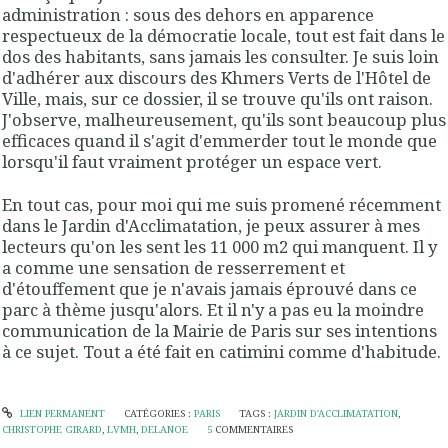
administration : sous des dehors en apparence
respectueux de la démocratie locale, tout est fait dans le
dos des habitants, sans jamais les consulter. Je suis loin
d'adhérer aux discours des Khmers Verts de l'Hôtel de
Ville, mais, sur ce dossier, il se trouve qu'ils ont raison.
J'observe, malheureusement, qu'ils sont beaucoup plus
efficaces quand il s'agit d'emmerder tout le monde que
lorsqu'il faut vraiment protéger un espace vert.
En tout cas, pour moi qui me suis promené récemment
dans le Jardin d'Acclimatation, je peux assurer à mes
lecteurs qu'on les sent les 11 000 m2 qui manquent. Il y
a comme une sensation de resserrement et
d'étouffement que je n'avais jamais éprouvé dans ce
parc à thème jusqu'alors. Et il n'y a pas eu la moindre
communication de la Mairie de Paris sur ses intentions
à ce sujet. Tout a été fait en catimini comme d'habitude.
LIEN PERMANENT
CATÉGORIES :
PARIS
TAGS :
JARDIN D'ACCLIMATATION
,
CHRISTOPHE GIRARD
,
LVMH
,
DELANOE
5
COMMENTAIRES