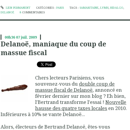
LIEN PERMANENT
CATÉGORIES :
PARIS
TAGS :
SAMARITAINE
,
LVMH
,
HIDALGO
,
DELANOË
8
COMMENTAIRES
00h36
07
juil. 2009
Delanoë, maniaque du coup de
massue fiscal
Chers lecteurs Parisiens, vous
souvenez-vous du
double coup de
massue fiscal de Delanoë
, annoncé en
février dernier sur mon blog ? Eh bien,
l'Bertrand transforme l'essai !
Nouvelle
hausse des quatre taxes locales
en 2010.
Inférieures à 10% se vante Delanoë...
Alors, électeurs de Bertrand Delanoë, êtes-vous