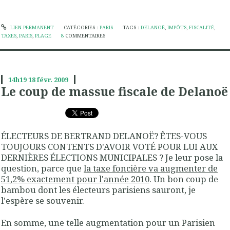
LIEN PERMANENT
CATÉGORIES :
PARIS
TAGS :
DELANOË
,
IMPÔTS
,
FISCALITÉ
,
TAXES
,
PARIS
,
PLAGE
8
COMMENTAIRES
14h19
18
févr. 2009
Le coup de massue fiscale de Delanoë
ÉLECTEURS DE BERTRAND DELANOË? ÊTES-VOUS
TOUJOURS CONTENTS D'AVOIR VOTÉ POUR LUI AUX
DERNIÈRES ÉLECTIONS MUNICIPALES ? Je leur pose la
question, parce que
la taxe foncière va augmenter de
51,2% exactement pour l'année 2010
. Un bon coup de
bambou dont les électeurs parisiens sauront, je
l'espère se souvenir.
En somme, une telle augmentation pour un Parisien