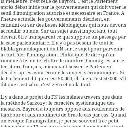
la meilleure, c'est celle de Bayrou. C'est le Parlement
après débat initié par le gouvernement qui doit voter le
seuil d'immigration autorisé et nécessaire en France. A
l'heure actuelle, les gouvernements décident, en
catimini ou sur des bases idéologiques qui nous devons
accueillir ou non. Sur un sujet aussi important, tout
devrait être transparent ce qui suppose un passage par
la case parlementaire. Il n'y a pas besoin de
tout le
blabla grandiloquent du FN
sur le sujet pour parvenir
à contrôler l'immigration. Plutôt que de dire qu'on
ramène à tel ou tel chiffre le nombre d'immigrés sur le
territoire français, mieux vait laisser le Parlement
décider après avoir écouté les experts économiques. Si
le Parlement dit que c'est 50 000, eh bien c'est 50 000, s'il
dit que c'est zéro, c'est zéro et voilà tout.
Il y a dans le projet du FN les mêmes travers que dans
la méthode Sarkozy : le caractère systématique des
mesures. Bayrou a toujours opposé aux roulements de
tambour et aux moulinets de bras le cas par cas. Quand
on évoque l'immigration, je pense souvent à ce petit
tchétchène de 12 ans qui avait sauté d'une fenêtre tout