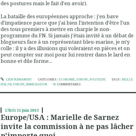
des postures mais le fait d'en avoir).
La bataille des européennes approche : j'en bave
d'impatience parce que j'ai bien l'intention d'être l'un
des tous premiers à mettre en charpie le non-
programme du FN. Si jamais j'étais invité à un débat de
blogueurs face à un représentant bleu-marine, je m'y
colle : il y a des illusions qui voleraient en pièces et on
peut compter sur moi pour lui rentrer dans le lard en
bonne et dûe forme...
LIEN PERMANENT
CATÉGORIES :
ECONOMIE
,
EUROPE
,
POLITIQUE
TAGS :
MLP
,
LE
PEN
,
FN
,
EUROPE
,
IMMIGRATION
69
COMMENTAIRES
17h35
11
juin 2013
Europe/USA : Marielle de Sarnez
invite la commission à ne pas lâcher
n'importe quoi