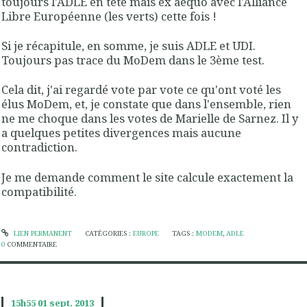
toujours l'ADLE en tête mais ex aequo avec l'Alliance
Libre Européenne (les verts) cette fois !
Si je récapitule, en somme, je suis ADLE et UDI.
Toujours pas trace du MoDem dans le 3ème test.
Cela dit, j'ai regardé vote par vote ce qu'ont voté les
élus MoDem, et, je constate que dans l'ensemble, rien
ne me choque dans les votes de Marielle de Sarnez. Il y
a quelques petites divergences mais aucune
contradiction.
Je me demande comment le site calcule exactement la
compatibilité.
LIEN PERMANENT
CATÉGORIES :
EUROPE
TAGS :
MODEM
,
ADLE
0
COMMENTAIRE
15h55
01
sept. 2013