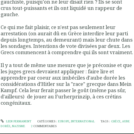
gauchiste, puisqu'on ne leur disait rien ? Ils se sont
crus tout-puissants et ils ont liquidé un rappeur de
gauche.
Ce qui me fait plaisir, ce n'est pas seulement leur
arrestation (on aurait dû en Grèce interdire leur parti
depuis longtemps, au demeurant) mais leur chute dans
les sondages. Intentions de vote divisées par deux. Les
Grecs commencent à comprendre qui ils sont vraiment.
Il y a tout de même une mesure que je préconise et que
les juges grecs devraient appliquer : faire lire et
apprendre par coeur aux imbéciles d'aube dorée les
considérations d'Hitler sur la "race" grecque dans Mein
Kampf. Cela leur ferait passer le goût (même pas sûr,
d'ailleurs) de jouer au Furherprinzip, à ces crétins
congénitaux.
LIEN PERMANENT
CATÉGORIES :
EUROPE
,
INTERNATIONAL
TAGS :
GRÈCE
,
AUBE
DORÉE
,
NAZISME
2
COMMENTAIRES