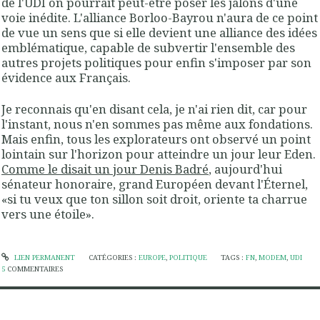
de l'UDI on pourrait peut-être poser les jalons d'une
voie inédite. L'alliance Borloo-Bayrou n'aura de ce point
de vue un sens que si elle devient une alliance des idées
emblématique, capable de subvertir l'ensemble des
autres projets politiques pour enfin s'imposer par son
évidence aux Français.
Je reconnais qu'en disant cela, je n'ai rien dit, car pour
l'instant, nous n'en sommes pas même aux fondations.
Mais enfin, tous les explorateurs ont observé un point
lointain sur l'horizon pour atteindre un jour leur Eden.
Comme le disait un jour Denis Badré
, aujourd'hui
sénateur honoraire, grand Européen devant l'Éternel,
«si tu veux que ton sillon soit droit, oriente ta charrue
vers une étoile».
LIEN PERMANENT
CATÉGORIES :
EUROPE
,
POLITIQUE
TAGS :
FN
,
MODEM
,
UDI
5
COMMENTAIRES