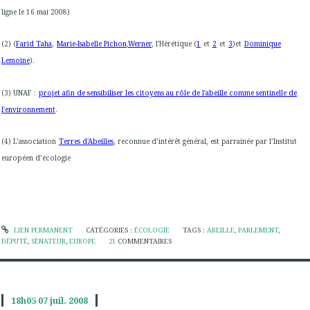
ligne le 16 mai 2008)
(2) (
Farid Taha
,
Marie-Isabelle Pichon
,
Werner
, l'Hérétique (
1
et
2
et
3
)et
Dominique
Lemoine
).
(3) UNAF :
projet afin de sensibiliser les citoyens au rôle de l'abeille comme sentinelle de
l'environnement
.
(4) L’association
Terres d'Abeilles
, reconnue d’intérêt général, est parrainée par l’Institut
européen d’écologie
LIEN PERMANENT
CATÉGORIES :
ÉCOLOGIE
TAGS :
ABEILLE
,
PARLEMENT
,
DÉPUTÉ
,
SÉNATEUR
,
EUROPE
21
COMMENTAIRES
18h05
07
juil. 2008