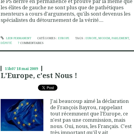
le PS dérive en permanence et prouve par la même que
les élites de gauche ne sont plus que de pathétiques
menteurs a cours d'arguments, qu'ils sont devenus les
spécialistes du détournement de la vérité....
LIEN PERMANENT
CATÉGORIES :
EUROPE
TAGS :
EUROPE
,
MODEM
,
PARLEMENT
,
DÉPUTÉ
7
COMMENTAIRES
15h07
18
mai 2009
L'Europe, c'est Nous !
J'ai beaucoup aimé la déclaration
de François Bayrou, rappelant
tout récemment que l'Europe, ce
n'est pas une commission, mais
nous. Oui, nous, les Français. C'est
très important qu'il y ait