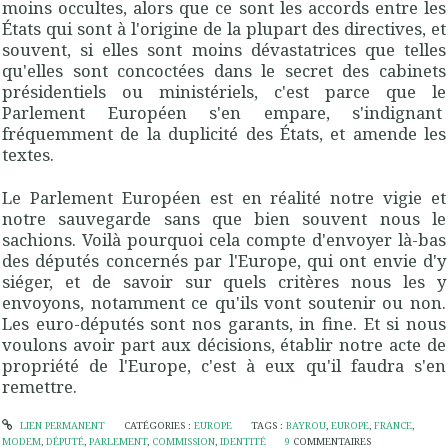
moins occultes, alors que ce sont les accords entre les
États qui sont à l'origine de la plupart des directives
, et
souvent,
si elles sont moins dévastatrices que telles
qu'elles sont concoctées dans le secret des cabinets
présidentiels ou ministériels, c'est parce que le
Parlement Européen s'en empare, s'indignant
fréquemment de la duplicité des États, et amende les
textes
.
Le Parlement Européen est en réalité notre vigie et
notre sauvegarde sans que bien souvent nous le
sachions. Voilà pourquoi cela compte d'envoyer là-bas
des députés concernés par l'Europe, qui ont envie d'y
siéger, et de savoir sur quels critères nous les y
envoyons, notamment ce qu'ils vont soutenir ou non.
Les
euro-députés sont nos garants
, in fine. Et si
nous
voulons avoir part aux décisions, établir notre acte de
propriété de l'Europe, c'est à eux qu'il faudra s'en
remettre
.
LIEN PERMANENT
CATÉGORIES :
EUROPE
TAGS :
BAYROU
,
EUROPE
,
FRANCE
,
MODEM
,
DÉPUTÉ
,
PARLEMENT
,
COMMISSION
,
IDENTITÉ
9
COMMENTAIRES