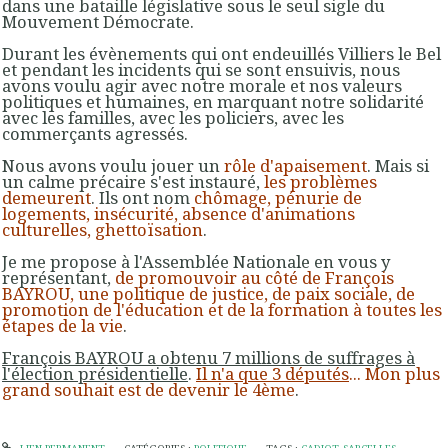
dans une bataille législative sous le seul sigle du
Mouvement Démocrate.
Durant les évènements qui ont endeuillés Villiers le Bel
et pendant les incidents qui se sont ensuivis, nous
avons voulu agir avec notre morale et nos valeurs
politiques et humaines, en marquant notre solidarité
avec les familles, avec les policiers, avec les
commerçants agressés.
Nous avons voulu jouer un
rôle d'apaisement
. Mais si
un calme précaire s'est instauré,
les problèmes
demeurent
. Ils ont nom
chômage, pénurie de
logements, insécurité, absence d'animations
culturelles, ghettoïsation
.
Je me propose à l'Assemblée Nationale en vous y
représentant,
de promouvoir au côté de François
BAYROU, une politique de justice, de paix sociale, de
promotion de l'éducation et de la formation à toutes les
étapes de la vie
.
François BAYROU a obtenu 7 millions de suffrages à
l'élection présidentielle
.
Il n'a que 3 députés
... Mon plus
grand souhait est de devenir le 4ème
.