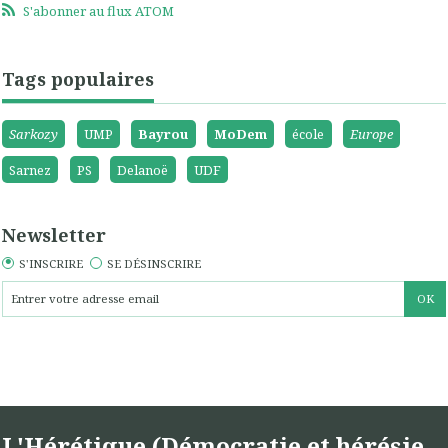
S'abonner au flux ATOM
Tags populaires
Sarkozy
UMP
Bayrou
MoDem
école
Europe
Sarnez
PS
Delanoë
UDF
Newsletter
S'INSCRIRE
SE DÉSINSCRIRE
L'Hérétique (Démocratie et hérésie