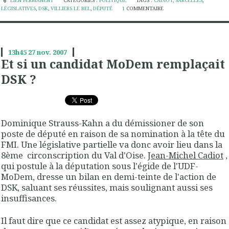
LIEN PERMANENT
CATÉGORIES :
POLITIQUE
TAGS :
CADIOT
,
SARCELLES
,
LÉGISLATIVES
,
DSK
,
VILLIERS LE BEL
,
DÉPUTÉ
1
COMMENTAIRE
13h45
27
nov. 2007
Et si un candidat MoDem remplaçait
DSK ?
Dominique Strauss-Kahn a du démissioner de son
poste de député en raison de sa nomination à la tête du
FMI.
Une législative partielle va donc avoir lieu dans la
8ème circonscription du Val d'Oise
.
Jean-Michel Cadiot
,
qui postule à la députation sous l'égide de l'UDF-
MoDem, dresse un bilan en demi-teinte de l'action de
DSK, saluant ses réussites, mais soulignant aussi ses
insuffisances.
Il faut dire que ce candidat est assez
atypique
, en raison