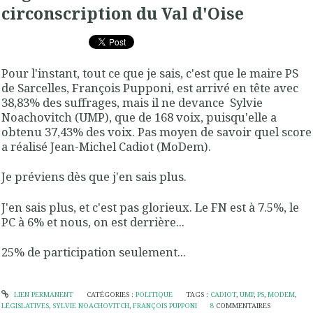
circonscription du Val d'Oise
Pour l'instant, tout ce que je sais, c'est que le maire PS
de Sarcelles, François Pupponi, est arrivé en tête avec
38,83% des suffrages, mais il ne devance Sylvie
Noachovitch (UMP), que de 168 voix, puisqu'elle a
obtenu 37,43% des voix. Pas moyen de savoir quel score
a réalisé Jean-Michel Cadiot (MoDem).
Je préviens dès que j'en sais plus.
J'en sais plus, et c'est pas glorieux. Le FN est à 7.5%, le
PC à 6% et nous, on est derrière...
25% de participation seulement...
LIEN PERMANENT
CATÉGORIES :
POLITIQUE
TAGS :
CADIOT
,
UMP
,
PS
,
MODEM
,
LÉGISLATIVES
,
SYLVIE NOACHOVITCH
,
FRANÇOIS PUPPONI
8
COMMENTAIRES