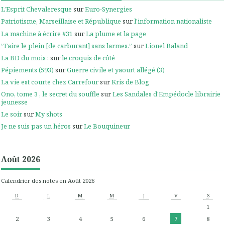
L’Esprit Chevaleresque
sur
Euro-Synergies
Patriotisme, Marseillaise et République
sur
l'information nationaliste
La machine à écrire #31
sur
La plume et la page
”Faire le plein [de carburant] sans larmes.”
sur
Lionel Baland
La BD du mois :
sur
le croquis de côté
Pépiements (593)
sur
Guerre civile et yaourt allégé (3)
La vie est courte chez Carrefour
sur
Kris de Blog
Ono, tome 3 , le secret du souffle
sur
Les Sandales d'Empédocle librairie
jeunesse
Le soir
sur
My shots
Je ne suis pas un héros
sur
Le Bouquineur
Août 2026
Calendrier des notes en Août 2026
D
L
M
M
J
V
S
1
2
3
4
5
6
7
8