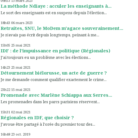
09h53
13
mars 2023
La méthode Ndiaye : acculer les enseignants à...
Le sort des enseignants est en suspens depuis l'élection...
18h43
06
mars 2023
Retraites, SNU, le MoDem m'agace souverainement...
Je n'avais pas écrit depuis longtemps, peinant à me...
15h05
25
mai 2021
IDF : de l'impuissance en politique (Régionales)
J'ai toujours eu un problème avec les élections...
14h23
25
mai 2021
Détournement biélorusse, un acte de guerre ?
Je me demande comment qualifier exactement le crime...
23h22
15
mai 2021
Promenade avec Marlène Schiappa aux Serres...
Les promenades dans les parcs parisiens réservent...
15h31
02
mai 2021
Régionales en IDF, que choisir ?
J'avoue être partagé à l'orée du premier tour des...
16h48
23
oct. 2019