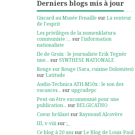
Derniers blogs mis à jour
Giscard au Musée Fenaille
sur
La senteur
de l'esprit
Les privilèges de la nomenklatura
communiste :...
sur
l'information
nationaliste
Ile de Groix : le journaliste Erik Tegnér
une...
sur
SYNTHESE NATIONALE
Rouge sur Rouge (Sara, cuisine Dolomites)
sur
Latitude
Audio‑Technica ATH‑M50x : le son des
vacances...
sur
upgradepc
Peut-on être excommunié pour une
publication...
sur
BELGICATHO
Coeur brûlant
sur
Raymond Alcovère
III, v-viii
sur
;_
Ce blog à 20 ans
sur
Le Blog de Louis-Paul