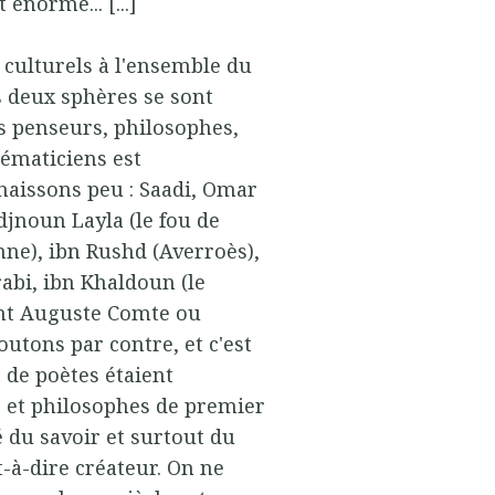
 énorme... [...]
ns culturels à l'ensemble du
s deux sphères se sont
es penseurs, philosophes,
hématiciens est
aissons peu : Saadi, Omar
jnoun Layla (le fou de
enne), ibn Rushd (Averroès),
abi, ibn Khaldoun (le
nt Auguste Comte ou
outons par contre, et c'est
de poètes étaient
 et philosophes de premier
é du savoir et surtout du
t-à-dire créateur. On ne