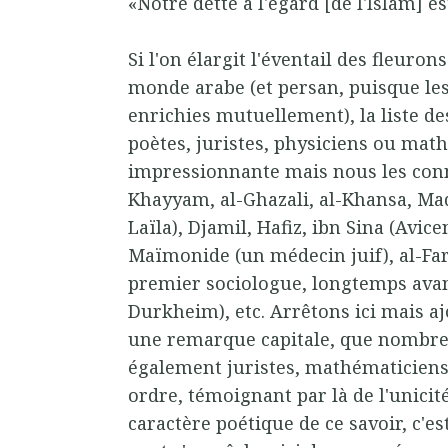
«Notre dette à l'égard [de l'Islam] est
Si l'on élargit l'éventail des fleuro
monde arabe (et persan, puisque le
enrichies mutuellement), la liste d
poètes, juristes, physiciens ou mat
impressionnante mais nous les conn
Khayyam, al-Ghazali, al-Khansa, Mad
Laïla), Djamil, Hafiz, ibn Sina (Avic
Maïmonide (un médecin juif), al-Far
premier sociologue, longtemps ava
Durkheim), etc. Arrêtons ici mais aj
une remarque capitale, que nombre 
également juristes, mathématiciens
ordre, témoignant par là de l'unicit
caractère poétique de ce savoir, c'es