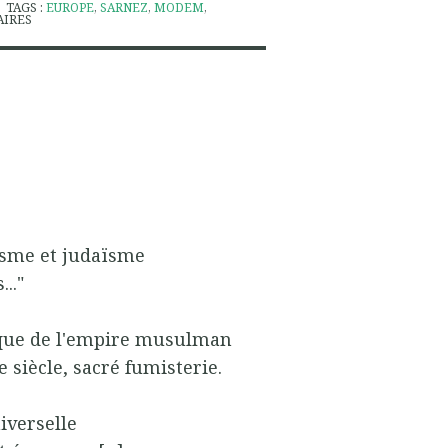
TAGS :
EUROPE
,
SARNEZ
,
MODEM
,
IRES
anisme et judaïsme
.."
fique de l'empire musulman
 siècle, sacré fumisterie.
niverselle