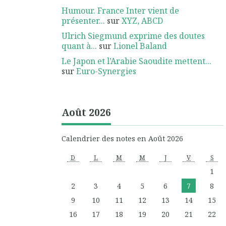
Humour. France Inter vient de
présenter...
sur
XYZ, ABCD
Ulrich Siegmund exprime des doutes
quant à...
sur
Lionel Baland
Le Japon et l’Arabie Saoudite mettent...
sur
Euro-Synergies
Août 2026
Calendrier des notes en Août 2026
D
L
M
M
J
V
S
1
2
3
4
5
6
7
8
9
10
11
12
13
14
15
16
17
18
19
20
21
22