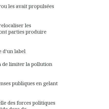
rou les avait propulsées
relocaliser les
ont parties produire
e d'un label
n de limiter la pollution
penses publiques en gelant
lle des forces politiques
lide dose de