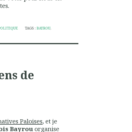
tes.
POLITIQUE
TAGS :
BAYROU
,
yens de
natives Paloises
, et je
ois Bayrou
organise