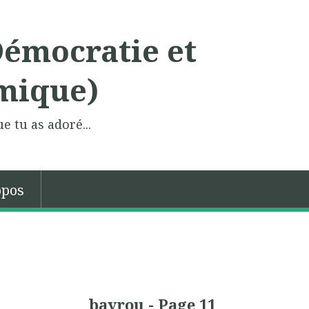
Démocratie et
mique)
e tu as adoré...
opos
bayrou - Page 11