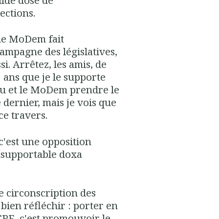
ections.
e le MoDem fait
ampagne des législatives,
. Arrêtez, les amis, de
5 ans que je le supporte
rou et le MoDem prendre le
dernier, mais je vois que
e travers.
c'est une opposition
insupportable doxa
me circonscription des
bien réfléchir : porter en
FCPE, c'est promouvoir le