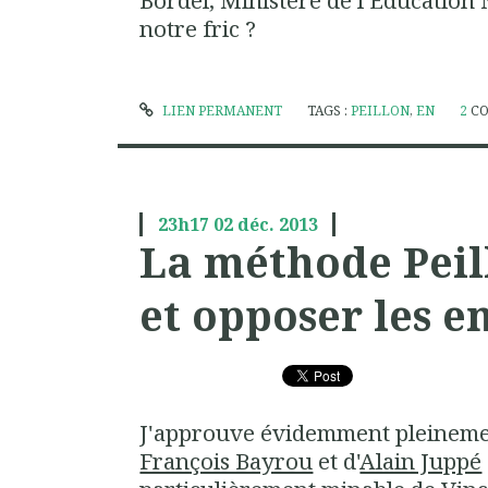
Bordel, Ministère de l'Éducation N
notre fric ?
LIEN PERMANENT
TAGS :
PEILLON
,
EN
2
C
23h17
02
déc. 2013
La méthode Peill
et opposer les e
J'approuve évidemment pleinemen
François Bayrou
et d'
Alain Juppé