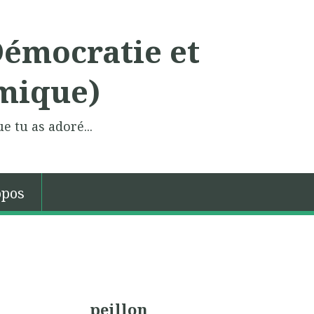
Démocratie et
mique)
e tu as adoré...
opos
peillon