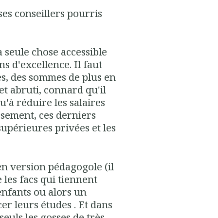
 ses conseillers pourris
a seule chose accessible
s d'excellence. Il faut
es, des sommes de plus en
et abruti, connard qu'il
 qu'à réduire les salaires
ssement, ces derniers
upérieures privées et les
 en version pédagogole (il
les facs qui tiennent
enfants ou alors un
r leurs études . Et dans
euls les gosses de très