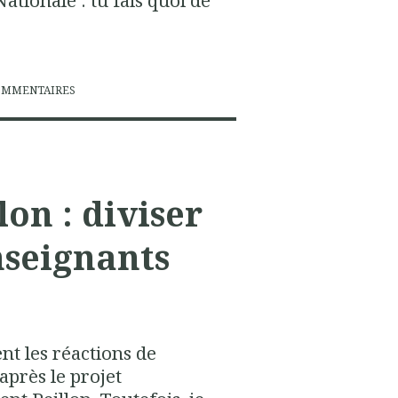
ationale : tu fais quoi de
OMMENTAIRES
on : diviser
nseignants
t les réactions de
après le projet