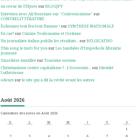
au coeur de l'Elysée
sur
BLOGJFV
Entretien avec Ali Benziane sur ”Contresionisme”
sur
CONTRELITTÉRATURE
Éoliennes tout feu tout flamme !
sur
SYNTHESE NATIONALE
En cas?
sur
Cuisine Toulousaine et Occitane
Un journaliste italien publie les résultats...
sur
BELGICATHO
This song is (not) for you
sur
Les Sandales d'Empédocle librairie
jeunesse
Zinzelière installée
sur
Touraine sereine
Christianisme contre capitalisme ? : L'économie...
sur
Identité
Luthérienne
odeurs
sur
le site qui a dit la vérité avant les autres
Août 2026
Calendrier des notes en Août 2026
D
L
M
M
J
V
S
1
2
3
4
5
6
7
8