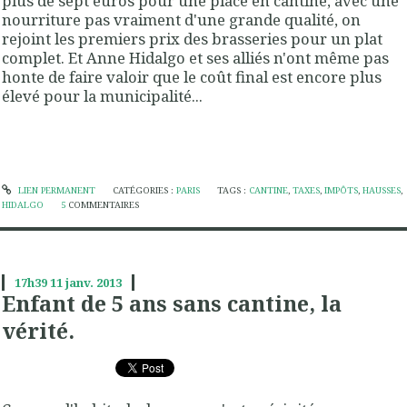
plus de sept euros pour une place en cantine, avec une
nourriture pas vraiment d'une grande qualité, on
rejoint les premiers prix des brasseries pour un plat
complet. Et Anne Hidalgo et ses alliés n'ont même pas
honte de faire valoir que le coût final est encore plus
élevé pour la municipalité...
LIEN PERMANENT
CATÉGORIES :
PARIS
TAGS :
CANTINE
,
TAXES
,
IMPÔTS
,
HAUSSES
,
HIDALGO
5
COMMENTAIRES
17h39
11
janv. 2013
Enfant de 5 ans sans cantine, la
vérité.