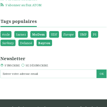
S'abonner au flux ATOM
Tags populaires
école
Sarnez
MoDem
UDF
Europe
UMP
PS
Sarkozy
Delanoë
Bayrou
Newsletter
S'INSCRIRE
SE DÉSINSCRIRE