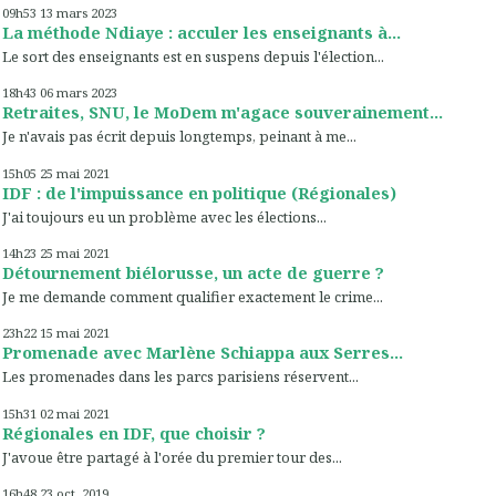
09h53
13
mars 2023
La méthode Ndiaye : acculer les enseignants à...
Le sort des enseignants est en suspens depuis l'élection...
18h43
06
mars 2023
Retraites, SNU, le MoDem m'agace souverainement...
Je n'avais pas écrit depuis longtemps, peinant à me...
15h05
25
mai 2021
IDF : de l'impuissance en politique (Régionales)
J'ai toujours eu un problème avec les élections...
14h23
25
mai 2021
Détournement biélorusse, un acte de guerre ?
Je me demande comment qualifier exactement le crime...
23h22
15
mai 2021
Promenade avec Marlène Schiappa aux Serres...
Les promenades dans les parcs parisiens réservent...
15h31
02
mai 2021
Régionales en IDF, que choisir ?
J'avoue être partagé à l'orée du premier tour des...
16h48
23
oct. 2019