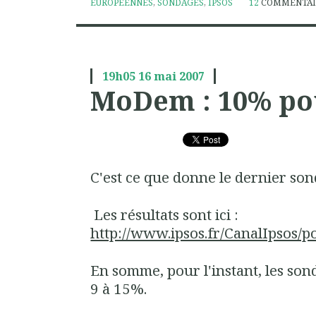
EUROPÉENNES
,
SONDAGES
,
IPSOS
12
COMMENTAI
19h05
16
mai 2007
MoDem : 10% po
C'est ce que donne le dernier sond
Les résultats sont ici :
http://www.ipsos.fr/CanalIpsos/po
En somme, pour l'instant, les so
9 à 15%.