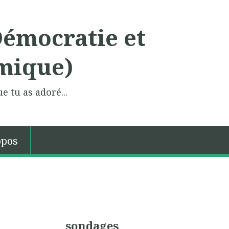
Démocratie et
mique)
e tu as adoré...
opos
sondages