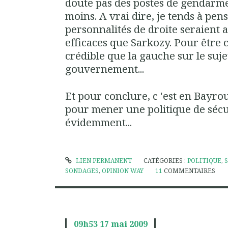
doute pas des postes de gendarmes 
moins. A vrai dire, je tends à pen
personnalités de droite seraient 
efficaces que Sarkozy. Pour être cl
crédible que la gauche sur le suj
gouvernement...
Et pour conclure, c 'est en Bayrou
pour mener une politique de sécu
évidemment...
LIEN PERMANENT
CATÉGORIES :
POLITIQUE
,
SONDAGES
,
OPINION WAY
11
COMMENTAIRES
09h53
17
mai 2009