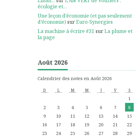
Liban...
sur
L'AN VERT de Vouziers :
écologie et...
Une leçon d’économie (et pas seulement
d’économie)
sur
Euro-Synergies
La machine à écrire #31
sur
La plume et
la page
Août 2026
Calendrier des notes en Août 2026
D
L
M
M
J
V
S
1
2
3
4
5
6
7
8
9
10
11
12
13
14
15
16
17
18
19
20
21
22
23
24
25
26
27
28
29