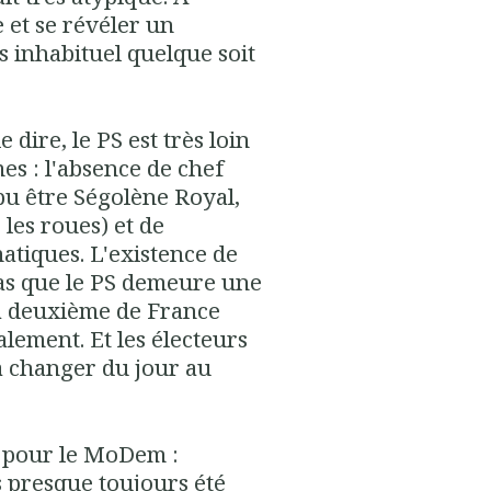
 et se révéler un
s inhabituel quelque soit
le dire, le PS est très loin
es : l'absence de chef
pu être Ségolène Royal,
 les roues) et de
tiques. L'existence de
as que le PS demeure une
La deuxième de France
alement. Et les électeurs
à changer du jour au
s pour le MoDem :
 presque toujours été