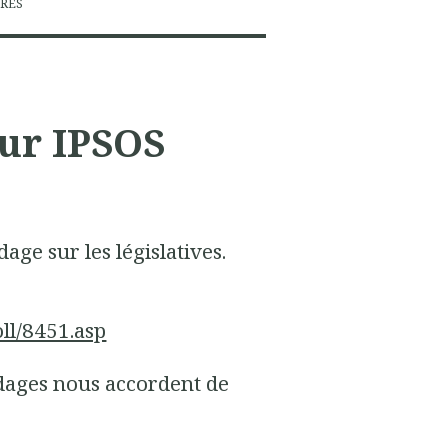
RES
ur IPSOS
age sur les législatives.
ll/8451.asp
ndages nous accordent de