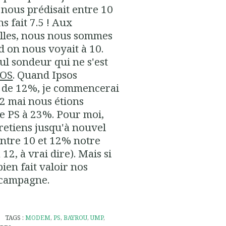
 nous prédisait entre 10
s fait 7.5 ! Aux
illes, nous nous sommes
 on nous voyait à 10.
ul sondeur qui ne s'est
SOS
. Quand Ipsos
 de 12%, je commencerai
02 mai nous étions
le PS à 23%. Pour moi,
e retiens jusqu'à nouvel
entre 10 et 12% notre
 12, à vrai dire). Mais si
ien fait valoir nos
e campagne.
TAGS :
MODEM
,
PS
,
BAYROU
,
UMP
,