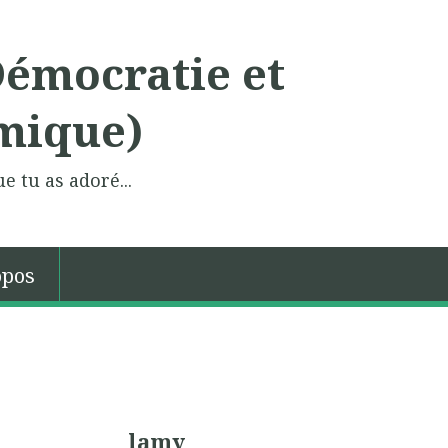
Démocratie et
mique)
e tu as adoré...
opos
lamy