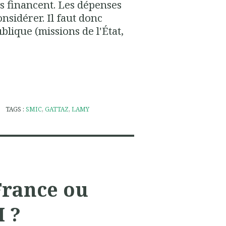
les financent. Les dépenses
onsidérer. Il faut donc
blique (missions de l'État,
TAGS :
SMIC
,
GATTAZ
,
LAMY
France ou
I ?