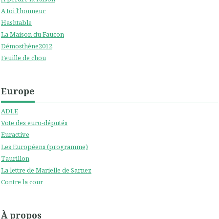
A toi l'honneur
Hashtable
La Maison du Faucon
Démosthène2012
Feuille de chou
Europe
ADLE
Vote des euro-députés
Euractive
Les Européens (programme)
Taurillon
La lettre de Marielle de Sarnez
Contre la cour
À propos