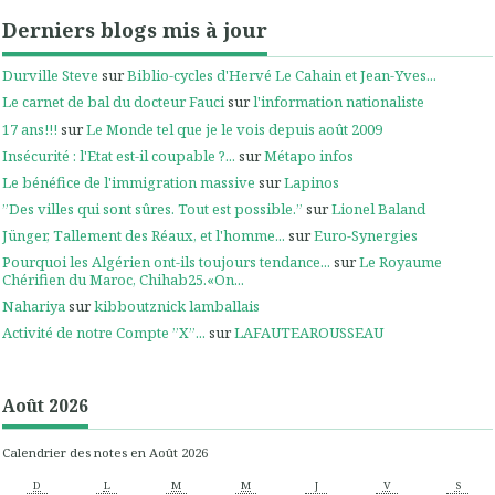
Derniers blogs mis à jour
Durville Steve
sur
Biblio-cycles d'Hervé Le Cahain et Jean-Yves...
Le carnet de bal du docteur Fauci
sur
l'information nationaliste
17 ans!!!
sur
Le Monde tel que je le vois depuis août 2009
Insécurité : l'Etat est-il coupable ?...
sur
Métapo infos
Le bénéfice de l'immigration massive
sur
Lapinos
”Des villes qui sont sûres. Tout est possible.”
sur
Lionel Baland
Jünger, Tallement des Réaux, et l'homme...
sur
Euro-Synergies
Pourquoi les Algérien ont-ils toujours tendance...
sur
Le Royaume
Chérifien du Maroc, Chihab25.«On...
Nahariya
sur
kibboutznick lamballais
Activité de notre Compte ”X”...
sur
LAFAUTEAROUSSEAU
Août 2026
Calendrier des notes en Août 2026
D
L
M
M
J
V
S