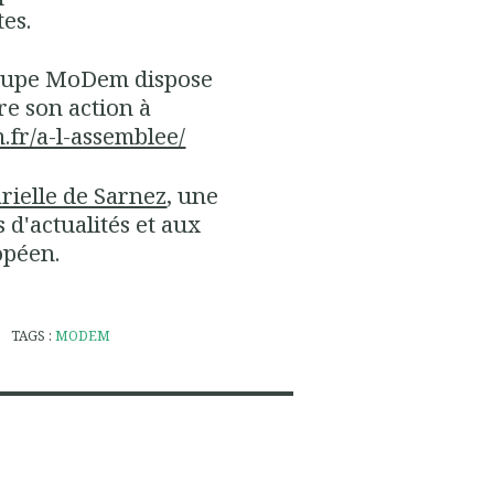
tes.
Groupe MoDem dispose
re son action à
fr/a-l-assemblee/
arielle de Sarnez
, une
d'actualités et aux
opéen.
TAGS :
MODEM