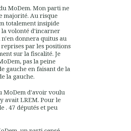
e du MoDem. Mon parti ne
le majorité. Au risque
em totalement insipide
 la volonté d'incarner
Nul n'en donnera quitus au
reprises par les positions
t sur la fiscalité. Je
u MoDem, pas la peine
 de gauche en faisant de la
 de la gauche.
 du MoDem d'avoir voulu
 y avait LREM. Pour le
le . 47 députés et peu
 MoDem, un parti censé