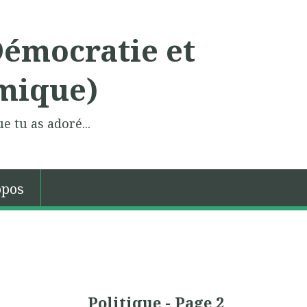
Démocratie et
mique)
e tu as adoré...
opos
Politique - Page 2