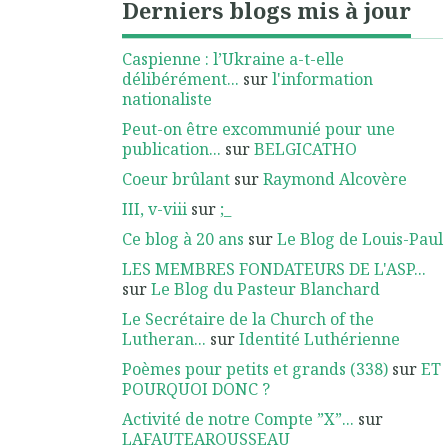
Derniers blogs mis à jour
Caspienne : l’Ukraine a-t-elle
délibérément...
sur
l'information
nationaliste
Peut-on être excommunié pour une
publication...
sur
BELGICATHO
Coeur brûlant
sur
Raymond Alcovère
III, v-viii
sur
;_
Ce blog à 20 ans
sur
Le Blog de Louis-Paul
LES MEMBRES FONDATEURS DE L'ASP...
sur
Le Blog du Pasteur Blanchard
Le Secrétaire de la Church of the
Lutheran...
sur
Identité Luthérienne
Poèmes pour petits et grands (338)
sur
ET
POURQUOI DONC ?
Activité de notre Compte ”X”...
sur
LAFAUTEAROUSSEAU