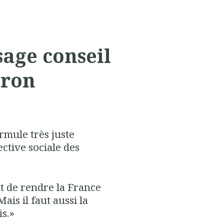
 sage conseil
cron
rmule très juste
tive sociale des
t de rendre la France
ais il faut aussi la
is.»