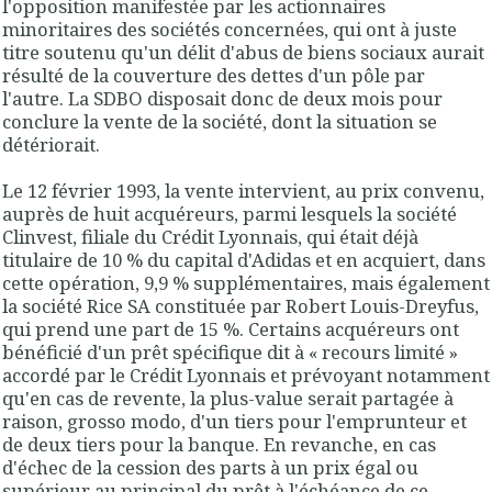
l'opposition manifestée par les actionnaires
minoritaires des sociétés concernées, qui ont à juste
titre soutenu qu'un délit d'abus de biens sociaux aurait
résulté de la couverture des dettes d'un pôle par
l'autre. La SDBO disposait donc de deux mois pour
conclure la vente de la société, dont la situation se
détériorait.
Le 12 février 1993,
la vente intervient, au prix convenu,
auprès de huit acquéreurs, parmi lesquels la société
Clinvest, filiale du Crédit Lyonnais, qui était déjà
titulaire de 10 % du capital d'Adidas et en acquiert, dans
cette opération, 9,9 % supplémentaires, mais également
la société Rice SA constituée par Robert Louis-Dreyfus,
qui prend une part de 15 %
. Certains acquéreurs ont
bénéficié d'un
prêt spécifique dit à « recours limité »
accordé par le Crédit Lyonnais
et prévoyant notamment
qu'en cas de revente, la plus-value serait partagée à
raison, grosso modo, d'un tiers pour l'emprunteur et
de deux tiers pour la banque. En revanche, en cas
d'échec de la cession des parts à un prix égal ou
supérieur au principal du prêt à l'échéance de ce