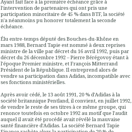
Ayant fait face à la première échéance
grâce à
l'intervention de partenaires qui ont pris une
participation minoritaire de 45 % dans BTF,
la société
n'a néanmoins pu honorer totalement la seconde
échéance.
Élu entre-temps
député des Bouches-du-Rhône en
mars 1988
,
Bernard Tapie
est nommé à deux reprises
ministre de la ville
par décret du 16 avril 1992, puis par
décret du 26 décembre 1992 – Pierre Bérégovoy étant à
l'époque Premier ministre, et François Mitterrand
Président de la République. Il
entreprend alors de
vendre sa participation dans Adidas,
incompatible avec
ses fonctions ministérielles.
Après avoir cédé, le 13 août 1991,
20 % d'Adidas à la
société britannique Pentland
, il convient, en juillet 1992,
de
vendre le reste de ses titres à ce même groupe
, qui
renonce
toutefois en octobre 1992 au motif que l'audit
auquel il avait été procédé avait révélé
la mauvaise
santé financière d'Adidas
. La société
Bernard Tapie
Finance rachète alors la participation de 20 % de