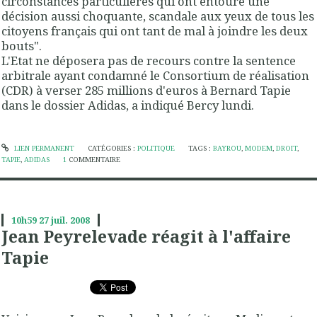
circonstances particulières qui ont entouré une
décision aussi choquante, scandale aux yeux de tous les
citoyens français qui ont tant de mal à joindre les deux
bouts".
L'Etat ne déposera pas de recours contre la sentence
arbitrale ayant condamné le Consortium de réalisation
(CDR) à verser 285 millions d'euros à Bernard Tapie
dans le dossier Adidas, a indiqué Bercy lundi.
LIEN PERMANENT
CATÉGORIES :
POLITIQUE
TAGS :
BAYROU
,
MODEM
,
DROIT
,
TAPIE
,
ADIDAS
1
COMMENTAIRE
10h59
27
juil. 2008
Jean Peyrelevade réagit à l'affaire
Tapie