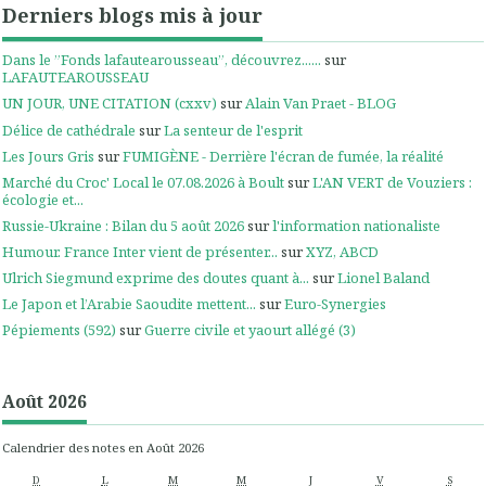
Derniers blogs mis à jour
Dans le ”Fonds lafautearousseau”, découvrez......
sur
LAFAUTEAROUSSEAU
UN JOUR, UNE CITATION (cxxv)
sur
Alain Van Praet - BLOG
Délice de cathédrale
sur
La senteur de l'esprit
Les Jours Gris
sur
FUMIGÈNE - Derrière l'écran de fumée, la réalité
Marché du Croc' Local le 07.08.2026 à Boult
sur
L'AN VERT de Vouziers :
écologie et...
Russie-Ukraine : Bilan du 5 août 2026
sur
l'information nationaliste
Humour. France Inter vient de présenter...
sur
XYZ, ABCD
Ulrich Siegmund exprime des doutes quant à...
sur
Lionel Baland
Le Japon et l’Arabie Saoudite mettent...
sur
Euro-Synergies
Pépiements (592)
sur
Guerre civile et yaourt allégé (3)
Août 2026
Calendrier des notes en Août 2026
D
L
M
M
J
V
S