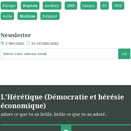
Europe
Bayrou
Sarkozy
UMP
Sarnez
PS
UDF
école
MoDem
Delanoë
Newsletter
S'INSCRIRE
SE DÉSINSCRIRE
L'Hérétique (Démocratie et hérésie
économique)
Adore ce que tu as brûlé, brûle ce que tu as adoré...