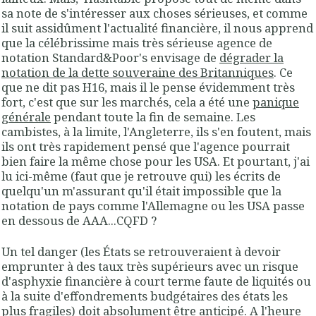
sa note de s'intéresser aux choses sérieuses, et comme
il suit assidûment l'actualité financière, il nous apprend
que
la célébrissime mais très sérieuse agence de
notation Standard&Poor's envisage de
dégrader la
notation de la dette souveraine des Britanniques
. Ce
que ne dit pas H16, mais il le pense évidemment très
fort, c'est que sur les marchés, cela a été une
panique
générale
pendant toute la fin de semaine. Les
cambistes, à la limite, l'Angleterre, ils s'en foutent, mais
ils ont très rapidement pensé que
l'agence pourrait
bien faire la même chose pour les USA
. Et pourtant, j'ai
lu ici-même (faut que je retrouve qui) les écrits de
quelqu'un m'assurant qu'il était impossible que la
notation de pays comme l'Allemagne ou les USA passe
en dessous de AAA...CQFD ?
Un tel danger (les États se retrouveraient à devoir
emprunter à des taux très supérieurs avec un risque
d'asphyxie financière à court terme faute de liquités ou
à la suite d'effondrements budgétaires des états les
plus fragiles) doit absolument être anticipé. A l'heure