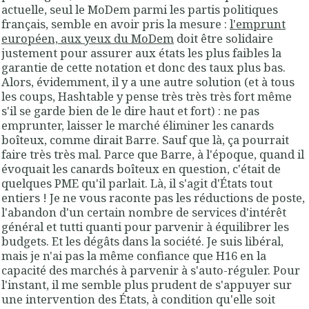
actuelle,
seul le MoDem
parmi les partis politiques
français, semble en avoir
pris la mesure
:
l'emprunt
européen, aux yeux du MoDem
doit être solidaire
justement pour assurer aux états les plus faibles la
garantie de cette notation et donc des taux plus bas.
Alors, évidemment, il y a une autre solution (et à tous
les coups, Hashtable y pense très très très fort même
s'il se garde bien de le dire haut et fort) : ne pas
emprunter, laisser le marché éliminer les canards
boîteux, comme dirait Barre. Sauf que là, ça pourrait
faire très très mal. Parce que Barre, à l'époque, quand il
évoquait les canards boîteux en question, c'était de
quelques PME qu'il parlait. Là, il s'agit d'États tout
entiers ! Je ne vous raconte pas les réductions de poste,
l'abandon d'un certain nombre de services d'intérêt
général et tutti quanti pour parvenir à équilibrer les
budgets. Et les dégâts dans la société. Je suis libéral,
mais je n'ai pas la même confiance que H16 en la
capacité des marchés à parvenir à s'auto-réguler. Pour
l'instant, il me semble plus prudent de s'appuyer sur
une intervention des États,
à condition qu'elle soit