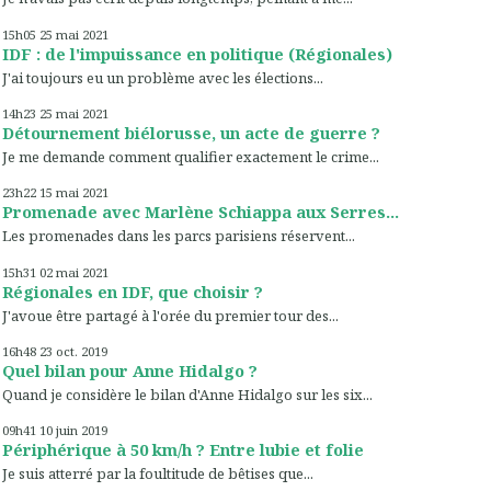
15h05
25
mai 2021
IDF : de l'impuissance en politique (Régionales)
J'ai toujours eu un problème avec les élections...
14h23
25
mai 2021
Détournement biélorusse, un acte de guerre ?
Je me demande comment qualifier exactement le crime...
23h22
15
mai 2021
Promenade avec Marlène Schiappa aux Serres...
Les promenades dans les parcs parisiens réservent...
15h31
02
mai 2021
Régionales en IDF, que choisir ?
J'avoue être partagé à l'orée du premier tour des...
16h48
23
oct. 2019
Quel bilan pour Anne Hidalgo ?
Quand je considère le bilan d'Anne Hidalgo sur les six...
09h41
10
juin 2019
Périphérique à 50 km/h ? Entre lubie et folie
Je suis atterré par la foultitude de bêtises que...