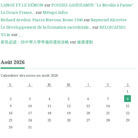
L'ANGE ET LE DÉMON
sur
POESIES GAUDEAMUS ”Le Moulin à Farine”
La Douce France...
sur
Métapo infos
Richard Avedon, Piazza Navona, Rome 1946
sur
Raymond Alcovère
Le développement de la formation sacerdotale...
sur
BELGICATHO
9/14e
sur
;_
家長必讀：IB中學入學準備與選校攻略
sur
健康運動
Août 2026
Calendrier des notes en Août 2026
D
L
M
M
J
V
S
1
2
3
4
5
6
7
8
9
10
11
12
13
14
15
16
17
18
19
20
21
22
23
24
25
26
27
28
29
30
31