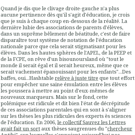
Quand je dis que le clivage droite-gauche n'a plus
aucune pertinence dès qu'il s'agit d'éducation, je crois
que je suis à chaque coup en-dessous de la réalité. La
dernière lubie des associations de parents d'élèves,
dans un suprême bêlement de béatitude, c'est de faire
disparaître tout système de notation de l'éducation
nationale parce que cela serait stigmatisant pour les
élèves. Dans les hautes sphères de l'APEL, de la PEEP et
de la FCPE, on rêve d'un bisounoursland où "tout le
monde il serait égal et il serait heureux, même que ce
serait vachement épanouissant pour les enfants"...Des
baffes, oui...Hashtable
relève à juste titre
que tout effort
pour empêcher une saine émulation entre les élèves
les poussera à mettre au point d'eux-mêmes de
nouveaux marqueurs. Mais sur le fond, cette
polémique est ridicule et dit bien l'état de décrépitude
de ces associations parentales qui en sont à s'aligner
sur les thèses les plus ridicules des experts ès sciences
de l'éducation. En 2006,
le collectif Sauvez les Lettres
avait fait un sort
aux thèses saugrenues du "
chercheur
Antibi
", sur lesquelles s'appuient aujourd'hui nos