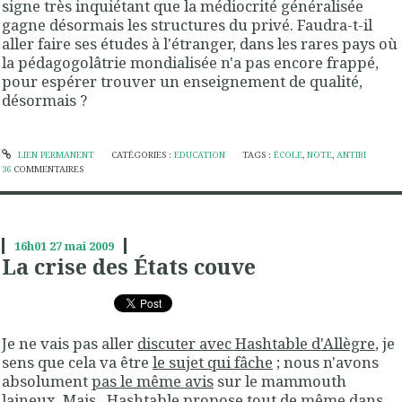
signe très inquiétant que la médiocrité généralisée
gagne désormais les structures du privé. Faudra-t-il
aller faire ses études à l'étranger, dans les rares pays où
la pédagogolâtrie mondialisée n'a pas encore frappé,
pour espérer trouver un enseignement de qualité,
désormais ?
LIEN PERMANENT
CATÉGORIES :
EDUCATION
TAGS :
ÉCOLE
,
NOTE
,
ANTIBI
36
COMMENTAIRES
16h01
27
mai 2009
La crise des États couve
Je ne vais pas aller
discuter avec Hashtable d'Allègre
, je
sens que cela va être
le sujet qui fâche
; nous n'avons
absolument
pas le même avis
sur le mammouth
laineux. Mais, Hashtable propose tout de même dans