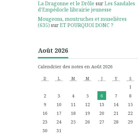
La Dragonne et le Drôle
sur
Les Sandales
d'Empédocle librairie jeunesse
Mougeons, moutruches et muselières
(635)
sur
ET POURQUOI DONC ?
Août 2026
Calendrier des notes en Août 2026
D
L
M
M
J
V
S
1
2
3
4
5
6
7
8
9
10
11
12
13
14
15
16
17
18
19
20
21
22
23
24
25
26
27
28
29
30
31