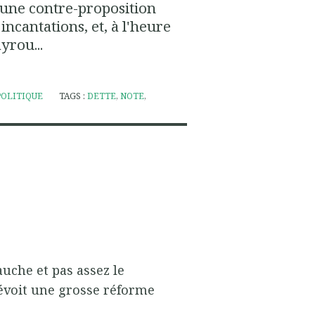
e une contre-proposition
 incantations, et, à l'heure
ayrou...
POLITIQUE
TAGS :
DETTE
,
NOTE
,
auche et pas assez le
évoit une grosse réforme