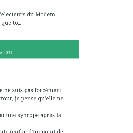
 d'électeurs du Modem
que toi.
e 2011
)je ne suis pas forcément
rtout, je pense qu'elle ne
erai une syncope après la
.
oute (enfin, d'un point de