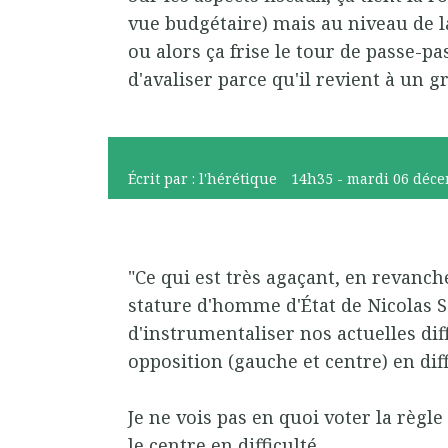
vue budgétaire) mais au niveau de 
ou alors ça frise le tour de passe-p
d'avaliser parce qu'il revient à un 
Écrit par :
l'hérétique
14h35
-
mardi 06
déce
"Ce qui est très agaçant, en revanch
stature d'homme d'État de Nicolas Sa
d'instrumentaliser nos actuelles dif
opposition (gauche et centre) en diff
Je ne vois pas en quoi voter la règle
le centre en difficulté.