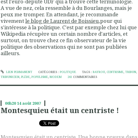
est l'euro-député UDF qui a trouvé cette terminologie.
A vue de nez, cela ressemble à du Bourlanges, mais je
peux me tromper. En attendant, je recommande
vivement
le blog de Laurent de Boissieu
,pour qui
s'intéresse à la politique. C'est par exemple chez lui que
Wikipedia récupère un certain nombre d'articles, et
surtout, on trouve chez ce fin observateur de la vie
politique des observations qui ne sont pas publiées
ailleurs.
LIEN PERMANENT
CATÉGORIES :
POLITIQUE
TAGS :
BAYROU
,
CENTRISME
,
TRIBUN
,
TRIBUNICIEN
,
PLÈBE
,
POPULISME
,
MODEM
241
COMMENTAIRES
00h20
14
août 2007
Montesquieu était un centriste !
Montesquieu était un centriste. Une bonne preuve dans