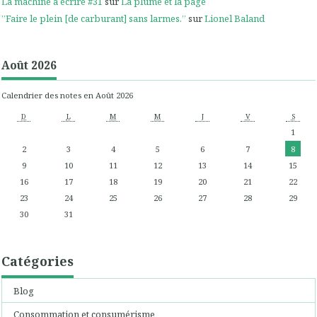
La machine à écrire #31
sur
La plume et la page
”Faire le plein [de carburant] sans larmes.”
sur
Lionel Baland
Août 2026
Calendrier des notes en Août 2026
D
L
M
M
J
V
S
1
2
3
4
5
6
7
8
9
10
11
12
13
14
15
16
17
18
19
20
21
22
23
24
25
26
27
28
29
30
31
Catégories
Blog
Consommation et consumérisme