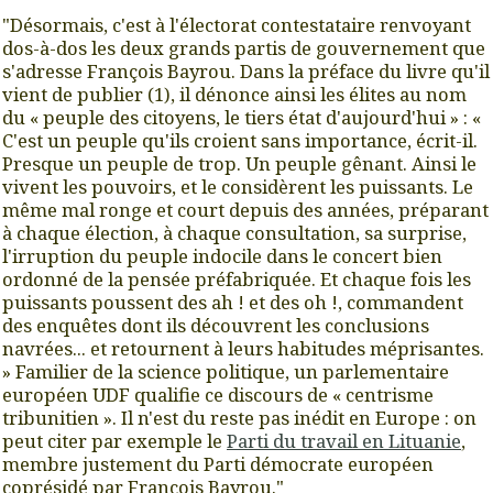
"Désormais, c'est à l'électorat contestataire renvoyant
dos-à-dos les deux grands partis de gouvernement que
s'adresse François Bayrou. Dans la préface du livre qu'il
vient de publier (1), il dénonce ainsi les élites au nom
du « peuple des citoyens, le tiers état d'aujourd'hui » : «
C'est un peuple qu'ils croient sans importance, écrit-il.
Presque un peuple de trop. Un peuple gênant. Ainsi le
vivent les pouvoirs, et le considèrent les puissants. Le
même mal ronge et court depuis des années, préparant
à chaque élection, à chaque consultation, sa surprise,
l'irruption du peuple indocile dans le concert bien
ordonné de la pensée préfabriquée. Et chaque fois les
puissants poussent des ah ! et des oh !, commandent
des enquêtes dont ils découvrent les conclusions
navrées... et retournent à leurs habitudes méprisantes.
» Familier de la science politique, un parlementaire
européen UDF qualifie ce discours de « centrisme
tribunitien ». Il n'est du reste pas inédit en Europe : on
peut citer par exemple le
Parti du travail en Lituanie
,
membre justement du Parti démocrate européen
coprésidé par François Bayrou."