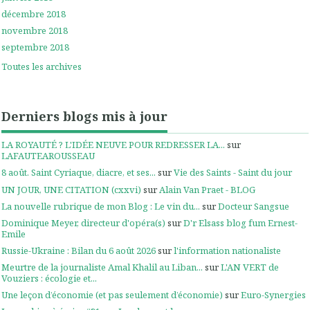
décembre 2018
novembre 2018
septembre 2018
Toutes les archives
Derniers blogs mis à jour
LA ROYAUTÉ ? L'IDÉE NEUVE POUR REDRESSER LA...
sur
LAFAUTEAROUSSEAU
8 août. Saint Cyriaque, diacre, et ses...
sur
Vie des Saints - Saint du jour
UN JOUR, UNE CITATION (cxxvi)
sur
Alain Van Praet - BLOG
La nouvelle rubrique de mon Blog : Le vin du...
sur
Docteur Sangsue
Dominique Meyer, directeur d'opéra(s)
sur
D'r Elsass blog fum Ernest-
Emile
Russie-Ukraine : Bilan du 6 août 2026
sur
l'information nationaliste
Meurtre de la journaliste Amal Khalil au Liban...
sur
L'AN VERT de
Vouziers : écologie et...
Une leçon d’économie (et pas seulement d’économie)
sur
Euro-Synergies