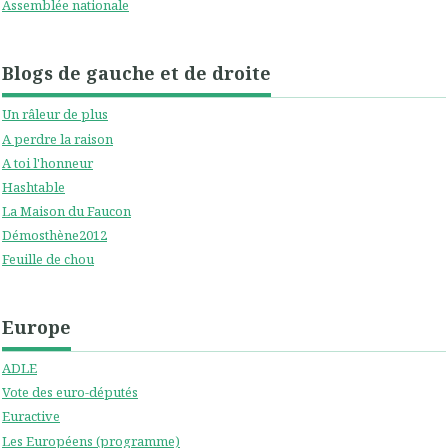
Assemblée nationale
Blogs de gauche et de droite
Un râleur de plus
A perdre la raison
A toi l'honneur
Hashtable
La Maison du Faucon
Démosthène2012
Feuille de chou
Europe
ADLE
Vote des euro-députés
Euractive
Les Européens (programme)